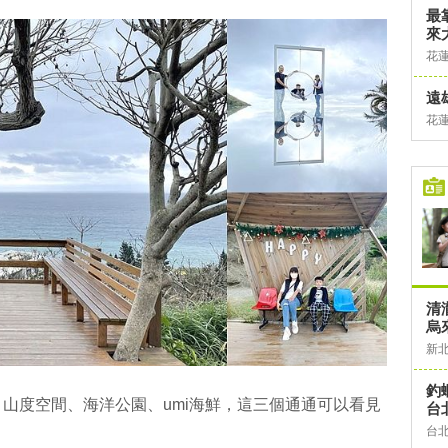
最
來
花
遠
花
清
烏
新
釣
山度空間、海洋公園、umi海鮮，這三個通通可以看見
台
台