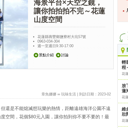
海景平台×天空之鏡，
讓你拍拍拍不完～花蓮
山度空間
花蓮縣壽豐鄉鹽寮村大坑57號
0963-034-304
週一至週日9:30-17:00
景點介紹
討論
輕
程
花
放
蓮
章魚娜娜 ∞ 玩味生活 | 到訪日期：2023-02
花
！但還是不能熄滅想玩樂的熱情，距離遠雄海洋公園不遠
維
壯
山度空間，花個$80元入園，讓你拍到你不要不要的！最
花