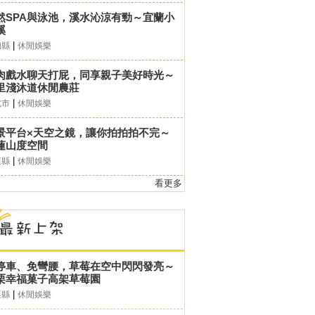
然SPA與泳池，溪水沁涼有勁～宜蘭小
溪
|
蘭縣
休閒娛樂
肉戲水聊天打屁，同享親子美好時光～
里淺沐道休閒農莊
|
北市
休閒娛樂
景平台×天空之鏡，讓你拍拍拍不完～
蓮山度空間
|
蓮縣
休閒娛樂
看更多
停車、免彎腰，草莓在空中閃閃發亮～
栗幸福菓子高架草莓園
|
栗縣
休閒娛樂