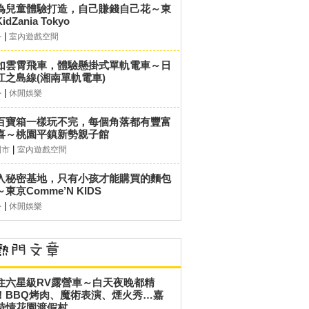
為兒童體驗打造，自己賺錢自己花～東
idZania Tokyo
|
外
室內遊戲空間
如雲霄飛車，體驗懸掛式單軌電車～日
江之島線(湘南單軌電車)
|
外
休閒娛樂
百寶箱一樣玩不完，每個角落都有豐富
喜～桃園平鎮新勢親子館
|
園市
室內遊戲空間
入秘密基地，只有小孩才能購買的麵包
東京Comme’N KIDS
|
外
休閒娛樂
住六星級RV露營車～白天夜晚都精
！BBQ烤肉、魔術表演、煙火秀…嘉
詩情花園渡假村