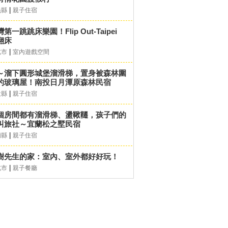
|
義縣
親子住宿
第一跳跳床樂園！Flip Out-Taipei
翻床
|
北市
室內遊戲空間
～溜下圓形城堡溜滑梯，置身被森林圍
的玻璃屋！南投日月潭原森林民宿
|
投縣
親子住宿
個房間都有溜滑梯、盪鞦韆，孩子們的
叫旅社～宜蘭松之墅民宿
|
蘭縣
親子住宿
樹先生的家：室內、室外都好好玩！
|
北市
親子餐廳