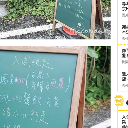
專
京K
國
宛
本
國
像
驚
桃
進
店～
國
入
采
義