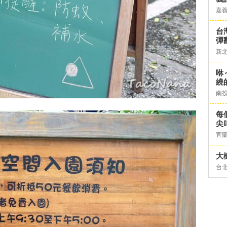
嘉
台灣
彈
新
咻
繞
南
每
尖
宜
大
台