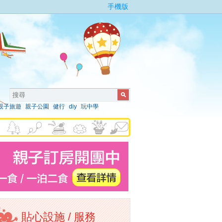
手機版
親子旅遊
親子公園
健行
diy
玩中學
貼心設施 / 服務