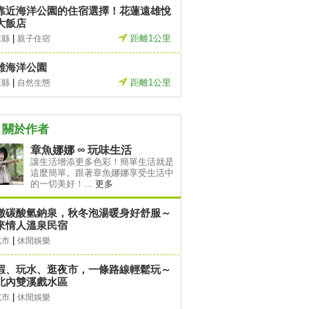
靠近海洋公園的住宿選擇！花蓮遠雄悅
大飯店
|
距離1公里
蓮縣
親子住宿
雄海洋公園
|
距離1公里
蓮縣
自然生態
關於作者
章魚娜娜 ∞ 玩味生活
讓生活增添更多色彩！簡單生活就是
這麼簡單。跟著章魚娜娜享受生活中
的一切美好！...
更多
澈碳酸氫鈉泉，秋冬泡湯暖身好舒服～
來情人溫泉民宿
|
北市
休閒娛樂
蝦、玩水、逛夜市，一條路線輕鬆玩～
北內雙溪戲水區
|
北市
休閒娛樂