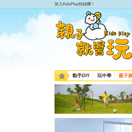
加入KidsPlay粉絲團！
動手DIY
玩中學
親子