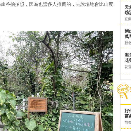
海崖谷拍拍照，因為也蠻多人推薦的，去說場地會比山度
天
礁
！
宜
烤
萬
新
海
花
花
好
苗
苗