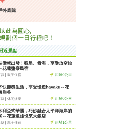
戶外庭院
附近景點
裝備就出發！觀星、看海，享受放空旅
～花蓮鹽寮民宿
|
距離0公里
蓮縣
親子住宿
下快節奏生活，享受慢遊hayaku～花
海崖谷
|
距離0公里
蓮縣
休閒娛樂
多利亞式華麗，巧妙融合太平洋海岸的
闊～花蓮遠雄悅來大飯店
|
距離1公里
蓮縣
親子住宿