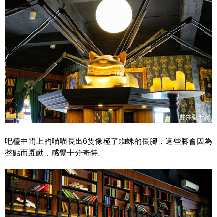
吧檯中間上的喵喵長出6隻像極了蜘蛛的長腳，這些腳會因為
整點而躍動，感覺十分奇特。