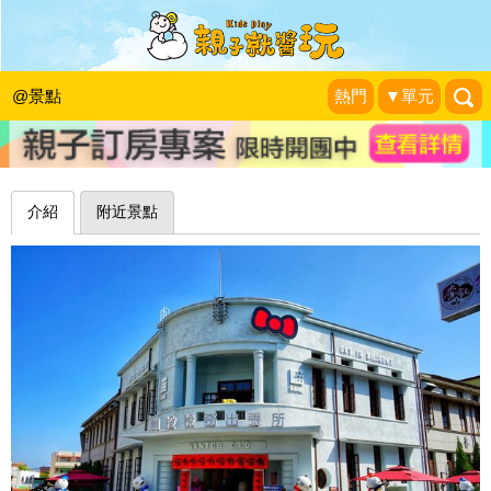
喵星人入住小白宮，萌翻貓羅溪～南投
蘿西家族南投稅務出張所
@景點
熱門
▼單元
|
2019-02-08
介紹
附近景點