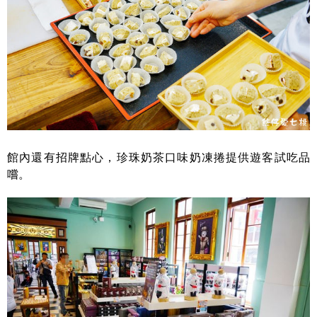
館內還有招牌點心，珍珠奶茶口味奶凍捲提供遊客試吃品
嚐。