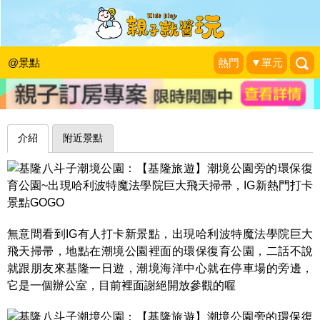
魁地奇開打！騎上巨大飛天掃帚～基隆
環保復育公園
@景點
熱門
▼單元
|
2016-10-31
介紹
附近景點
無意間看到IG有人打卡新景點，出現哈利波特魔法學院巨大
飛天掃帚，地點在潮境公園裡面的環保復育公園，二話不說
就跟朋友來基隆一日遊，潮境海洋中心就在停車場的旁邊，
它是一個辦公室，目前裡面謝絕開放參觀的喔