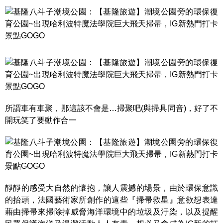
所謂車有車聚，那這該不會是…掃聚吧(與掃具同音)，好了不
開玩笑了要動作合一
靜靜的感受大自然的懷抱，讓人震撼的場景，由於環保意識
的抬頭，法國藝術家所創作的這些『掃帚救星』意欲想表達
藉由掃帚來掃除掉威脅海洋環境中的垃圾及汙染，以及提醒