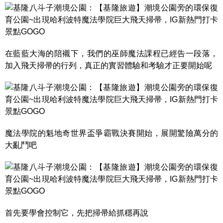
在藍藍大海的陪襯下，我們的巫師魔法課程已經告一段落，
加入飛天掃帚的行列，真正的實習體驗和考驗才正要開始呢
魔法學院的魁地奇世界盃爭霸戰決賽開始，展開驚險萬分的
大亂鬥吧
首先要學會控制它，先把掃帚給抓穩再說