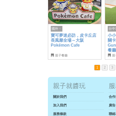
台中
國外・
小
寶可夢迷必訪，皮卡丘店
關
長風靡全場～大阪
Gu
Pokémon Cafe
餐
親子餐廳
親
1
2
3
親子就醬玩
服
關於我們
合作
加入我們
廣告
服務條款
聯絡