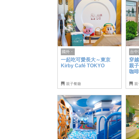
台中
國外・
穿
一起吃可愛長大～東京
親
Kirby Café TOKYO
咖啡
親子餐廳
親