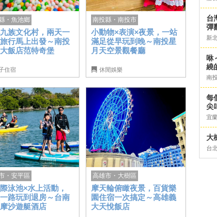
台灣
南投縣・南投市
縣・魚池鄉
彈
小動物×表演×夜景，一站
配九族文化村，兩天一
新
滿足從早玩到晚～南投星
小旅行馬上出發～南投
月天空景觀餐廳
典大飯店范特奇堡
咻
繞
子住宿
休閒娛樂
南
每
尖
宜
大
台
市・安平區
高雄市・大樹區
際泳池×水上活動，
摩天輪俯瞰夜景，百貨樂
住一路玩到退房～台南
園住宿一次搞定～高雄義
爾摩沙遊艇酒店
大天悅飯店