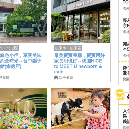
TO
國
專
京K
國
宛
市・北屯區
桃園市・桃園區
本
越綠色小徑，享受美味
最美寶寶餐廳，寶寶用好
國
子約會時光～台中梨子
家長用也好～桃園NICE
館(崇德店)
to MEET U newborn &
像
café
驚
子餐廳
親子餐廳
桃
入
采
義
嘉