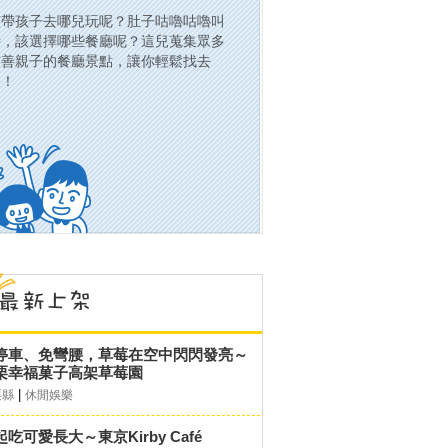
該帶孩子去哪兒玩呢？肚子咕嚕咕嚕叫
時，該選擇哪些餐廳呢？這兒蒐集眾多
友善親子的餐廳景點，讓你輕鬆找去
處！
停車、免彎腰，草莓在空中閃閃發亮～
栗幸福菓子高架草莓園
|
栗縣
休閒娛樂
起吃可愛長大～東京Kirby Café