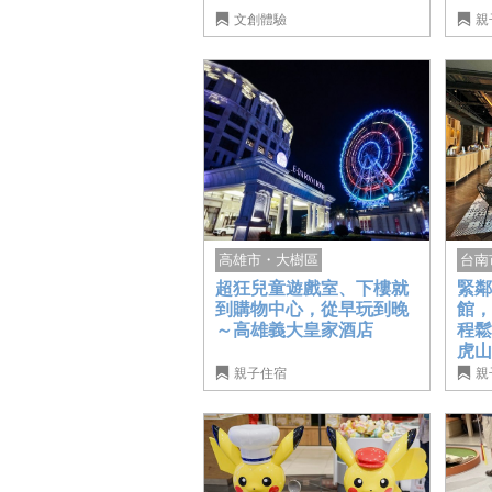
文創體驗
親
台南
高雄市・大樹區
緊
超狂兒童遊戲室、下樓就
館
到購物中心，從早玩到晚
程
～高雄義大皇家酒店
虎
親子住宿
親