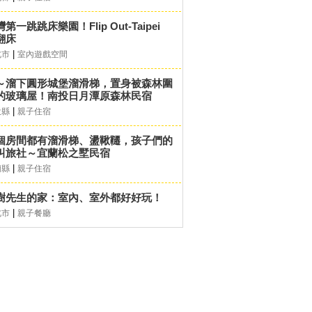
第一跳跳床樂園！Flip Out-Taipei
翻床
|
北市
室內遊戲空間
～溜下圓形城堡溜滑梯，置身被森林圍
的玻璃屋！南投日月潭原森林民宿
|
投縣
親子住宿
個房間都有溜滑梯、盪鞦韆，孩子們的
叫旅社～宜蘭松之墅民宿
|
蘭縣
親子住宿
樹先生的家：室內、室外都好好玩！
|
北市
親子餐廳