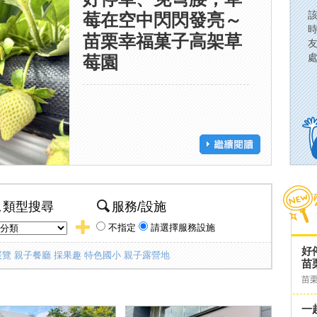
莓在空中閃閃發亮～
苗栗幸福菓子高架草
莓園
類型搜尋
服務/設施
不指定
請選擇服務設施
好
展覽
親子餐廳
採果趣
特色國小
親子露營地
苗
苗
一