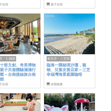
子住宿
親子住宿
市・仁德區
新北市・三芝區
鄰十鼓文創、奇美博物
臨海一隅秘境沙灘，寵
，親子共遊體驗滿滿行
物、兒童友善店家～三芝
鬆鬆～台南捷絲旅台南
幸福灣海景庭園咖啡
山館
子住宿
休閒娛樂