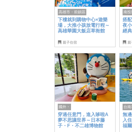
南投
高雄市・前鎮區
搭
下樓就到購物中心×遊樂
夜
場，大推小孩放電行程～
經
高雄華園大飯店草衙館
親子住宿
親
國外・
台南
穿過任意門，進入哆啦A
無邊
夢不思議世界～日本藤
入
子・F・不二雄博物館
福