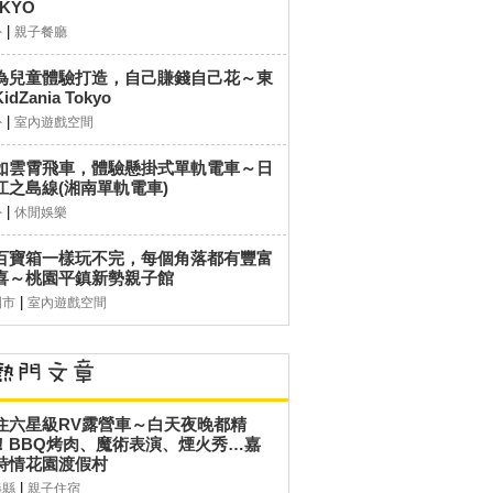
KYO
|
外
親子餐廳
為兒童體驗打造，自己賺錢自己花～東
idZania Tokyo
|
外
室內遊戲空間
如雲霄飛車，體驗懸掛式單軌電車～日
江之島線(湘南單軌電車)
|
外
休閒娛樂
百寶箱一樣玩不完，每個角落都有豐富
喜～桃園平鎮新勢親子館
|
園市
室內遊戲空間
住六星級RV露營車～白天夜晚都精
！BBQ烤肉、魔術表演、煙火秀…嘉
詩情花園渡假村
|
義縣
親子住宿