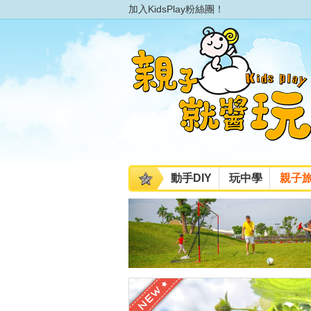
加入KidsPlay粉絲團！
動手DIY
玩中學
親子