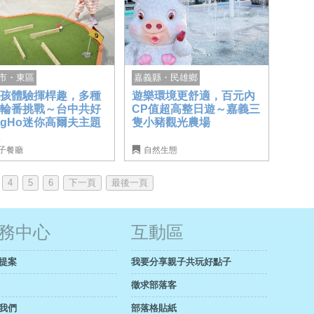
市・東區
嘉義縣・民雄鄉
小孩體驗揮桿趣，多種
遊樂環境更舒適，百元內
卡輪番挑戰～台中共好
CP值超高整日遊～嘉義三
ngHo迷你高爾夫主題
隻小豬觀光農場
廳
子餐廳
自然生態
4
5
6
下一頁
最後一頁
務中心
互動區
提案
我要分享親子共玩好點子
徵求部落客
我們
部落格貼紙