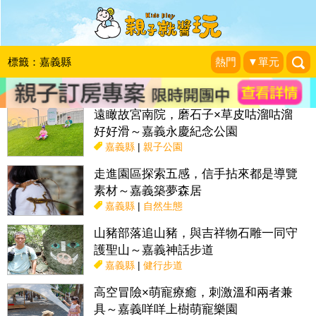
搜尋目前位置》
標籤：嘉義縣
熱門
▼單元
話題：
親子活動＆展覽
親子餐廳
採果趣
特色國小
親子露營地
遠瞰故宮南院，磨石子×草皮咕溜咕溜
好好滑～嘉義永慶紀念公園
嘉義縣
|
親子公園
走進園區探索五感，信手拈來都是導覽
素材～嘉義築夢森居
嘉義縣
|
自然生態
山豬部落追山豬，與吉祥物石雕一同守
護聖山～嘉義神話步道
嘉義縣
|
健行步道
高空冒險×萌寵療癒，刺激溫和兩者兼
具～嘉義咩咩上樹萌寵樂園