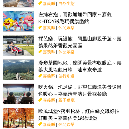
嘉義縣
|
自然生態
左擁右抱，喜歡通通帶回家～嘉義
KHTOY絨毛玩偶旗艦館
嘉義縣
|
休閒娛樂
採芭樂、玩設施，阿里山腳親子遊～嘉
義果然茶香觀光園區
嘉義縣
|
休閒娛樂
漫步茶園地毯，遼闊美景盡收眼底～嘉
義大風埕觀日峰＋油車寮步道
嘉義縣
|
健行步道
吃火鍋、泡足湯，眺望仁義潭美景暖胃
也暖心～嘉義清豐濤月景觀餐廳
嘉義縣
|
親子餐廳
歐風城堡×落羽松林，紅白綠交織好拍
好唯美～嘉義佐登妮絲城堡
嘉義縣
|
休閒娛樂