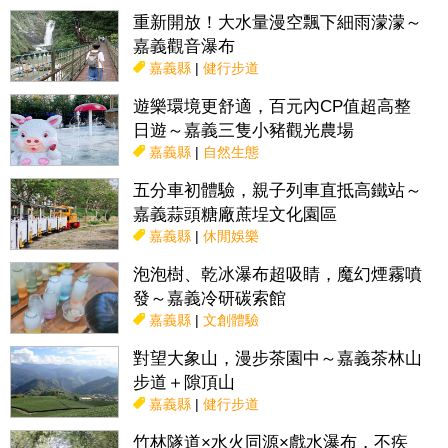
重新開放！大水量漫空飄下細雨濛濛～
嘉義觀音瀑布
嘉義縣
|
健行步道
遊樂環境更舒適，百元內CP值超高整
日遊～嘉義三隻小豬觀光農場
嘉義縣
|
自然生態
五分車初體驗，親子列車直抵高鐵站～
嘉義蒜頭糖廠蔗埕文化園區
嘉義縣
|
休閒娛樂
泡泡樹、乾冰瀑布超吸睛，魔幻煙霧噴
發～嘉義冷研碳索館
嘉義縣
|
文創體驗
對望大象山，漫步茶園中～嘉義茶林山
步道＋隙頂山
嘉義縣
|
健行步道
竹林隧道×水火同源×戲水瀑布，不疾