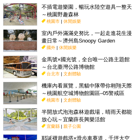
不插電遊樂園，暢玩水陸空遊具一整天
～桃園野趣森林
桃園市
|
休閒娛樂
室內戶外滿滿史努比，一起走進花生漫
畫日常～濟州島Snoopy Garden
國外
|
休閒娛樂
金馬號×國光號，全台唯一公路主題館
～台北臺灣公路博物館
台北市
|
文創體驗
機庫內看展覽，黑貓中隊帶你翱翔天際
～桃園航空城博物館園區–05警戒區
桃園市
|
文創體驗
半開放式泡泡森林遊戲場，晴雨天都能
放心玩～宜蘭薛長興樂活館
宜蘭縣
|
親子公園
耶誕襪遊戲塔×滑步車賽道，千坪大空