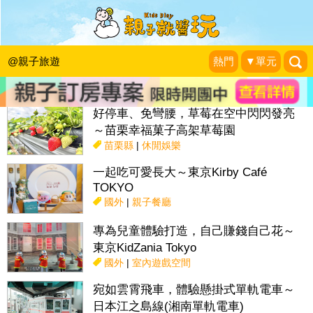
搜尋目前位置》
@親子旅遊
熱門
▼單元
話題：
親子活動＆展覽
親子餐廳
採果趣
特色國小
親子露營地
好停車、免彎腰，草莓在空中閃閃發亮
～苗栗幸福菓子高架草莓園
苗栗縣
|
休閒娛樂
一起吃可愛長大～東京Kirby Café
TOKYO
國外
|
親子餐廳
專為兒童體驗打造，自己賺錢自己花～
東京KidZania Tokyo
國外
|
室內遊戲空間
宛如雲霄飛車，體驗懸掛式單軌電車～
日本江之島線(湘南單軌電車)