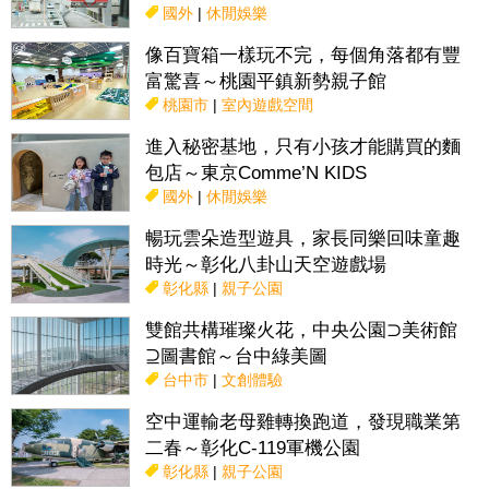
國外
|
休閒娛樂
像百寶箱一樣玩不完，每個角落都有豐
富驚喜～桃園平鎮新勢親子館
桃園市
|
室內遊戲空間
進入秘密基地，只有小孩才能購買的麵
包店～東京Comme’N KIDS
國外
|
休閒娛樂
暢玩雲朵造型遊具，家長同樂回味童趣
時光～彰化八卦山天空遊戲場
彰化縣
|
親子公園
雙館共構璀璨火花，中央公園⊃美術館
⊇圖書館～台中綠美圖
台中市
|
文創體驗
空中運輸老母雞轉換跑道，發現職業第
二春～彰化C-119軍機公園
彰化縣
|
親子公園