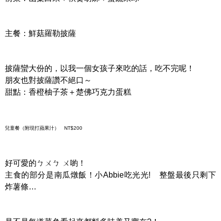
主餐：鮮菇羅勒披薩
披薩蠻大份的，以我一個女孩子來吃的話，吃不完呢！
朋友也對披薩讚不絕口～
甜點：香橙柚子茶＋楚佛巧克力蛋糕
兒童餐（附現打蘋果汁） NT$200
好可愛的ㄅㄨㄅ ㄨ喲！
主食的部分是南瓜燉飯！小Abbie吃光光! 整盤最後只剩下
炸薯條…