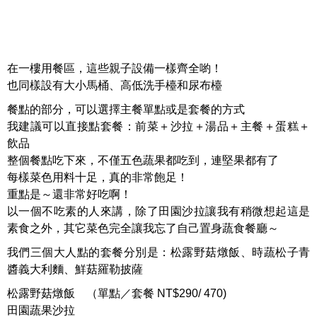
在一樓用餐區，這些親子設備一樣齊全喲！
也同樣設有大小馬桶、高低洗手檯和尿布檯
餐點的部分，可以選擇主餐單點或是套餐的方式
我建議可以直接點套餐：前菜＋沙拉＋湯品＋主餐＋蛋糕＋
飲品
整個餐點吃下來，不僅五色蔬果都吃到，連堅果都有了
每樣菜色用料十足，真的非常飽足！
重點是～還非常好吃啊！
以一個不吃素的人來講，除了田園沙拉讓我有稍微想起這是
素食之外，其它菜色完全讓我忘了自己置身蔬食餐廳～
我們三個大人點的套餐分別是：松露野菇燉飯、時蔬松子青
醬義大利麵、鮮菇羅勒披薩
松露野菇燉飯 （單點／套餐 NT$290/ 470)
田園蔬果沙拉