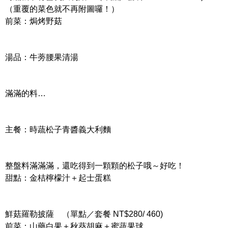
（重覆的菜色就不再附圖囉！）
前菜：焗烤野菇
湯品：牛蒡腰果清湯
滿滿的料…
主餐：時蔬松子青醬義大利麵
整盤料滿滿滿，還吃得到一顆顆的松子哦～好吃！
甜點：金桔檸檬汁＋起士蛋糕
鮮菇羅勒披薩 （單點／套餐 NT$280/ 460)
前菜：山藥白果＋秋葵胡麻＋蜜蔬果球