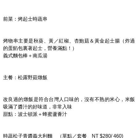
前菜：烤起士時蔬串
烤物串主要是秋葵、黃／紅椒、杏鮑菇＆黃金起士腸（炸過
的蛋餡包裏著起士，營養滿點！）
義式麵包棒＋南瓜湯
主餐：松露野菇燉飯
改良過的燉飯是符合台灣人口味的，沒有不熟的米心，米飯
吸滿了醬汁的好味道，非常入味
甜點：波士頓派＋蜂蜜蘆薈汁
時蔬松子青醬義大利麵 （單點／套餐 NT $280/ 460)