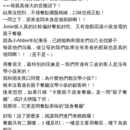
➵➵母親真偉大的音樂請下！
結果沒想到，不僅餐點擺盤精緻，口味也很正點！
一問之下，原來老闆本身是個廚師啊！！
Josie個人真的比較偏好餐點好吃、又有遊戲區讓小孩放電的
親子餐廳
因為小Abbie年紀漸長，已經能夠和朋友們自己去找樂子
每當他們玩瘋，做父母的我們如果沒有美食的慰藉也是真的
很悶啊！！ （是不是～）
用餐當天，最特別的現象是～我們旁邊有三桌的客人是沒有
帶小孩來的！
我和朋友異口同聲：為什麼他們都沒帶小孩?！
根本沒看過在親子餐廳沒帶小孩的顧客吶！！
後來想想，如果只稱『卡樂親子蔬食餐廳』是一間”親子餐
廳”，或許太狹隘了些；
我覺得…它更是間餐點美味的”蔬食餐廳”
好啦！說了那麼多，就讓我們進門來瞧瞧囉！
餐廳共有二層樓，１樓及B1；一樓是主要用餐區，樓下為遊
戲區