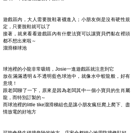
遊戲區內，大人需要脫鞋著襪進入；小朋友倒是沒有硬性規
定，只要脫鞋就可以了
接著，就來看看遊戲區內有什麼法寶可以讓寶貝們黏在裡頭
都不想出來啦～
溜滑梯球池
球池裡的小龍非常吸睛，Josie一進遊戲區就注意到它
放在滿滿透明＆不透明藍色球池中，就像水中蛟龍般，好有
意境！
跟老闆聊了一下，原來是因為老闆其中一個小寶貝的生肖屬
龍，而特別訂製的～
而球池裡的little tike溜滑梯組也是讓小朋友瘋狂爬上爬下、盡
情放電的好地方
可能會發生碰撞危險的地方，店家全都細心地用防撞條貼好