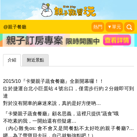
和旋轉木馬一起快樂地轉圈圈～台北卡
樂親子蔬食餐廳
@親子餐廳
熱門
▼單元
Josie 旅行。生活。親子
|
2015-10-26
介紹
附近景點
2015/10『卡樂親子蔬食餐廳』全新開幕囉！！
位於捷運台北小巨蛋站４號出口，僅需步行約２分鐘即可到
達
對於沒有開車的麻迷來說，真的是好方便吶…
『卡樂親子蔬食餐廳』顧名思義，這裡只提供”蔬食”哦
不吃素的我，一開始還有些疑慮…
（內心難免os: 會不會又是間餐點不太好吃的親子餐廳?…
嗯…為了帶寶貝去玩，自己就勉強點吧！）