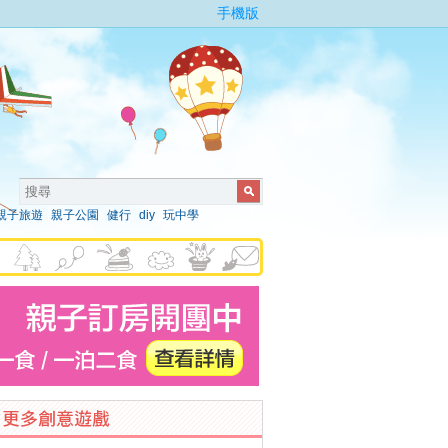
手機版
親子旅遊
親子公園
健行
diy
玩中學