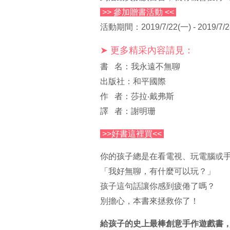
>> 參加贈書活動 <<
活動期間：2019/7/22(一) - 2019/7/2
➤ 更多精采內容請見：
書 名：我永遠不無聊
出版社：和平國際
作 者：莎拉‧戴弗斯
譯 者：謝明珊
>>好書這裡買<<
你的孩子總是在看電視、玩電腦或
「我好無聊，有什麼可以玩？」
孩子這句話讓你感到疲倦了嗎？
別擔心，本書來拯救你了！
給孩子的史上最棒創意手作遊戲書，