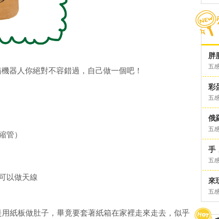
胖
五
箱機器人你絕對不容錯過，自己做一個吧！
彩
五
俄
五
伸縮管）
手
五
，可以做天線
來
五
本是用紙板做肚子，畢竟要套著紙箱在家裡走來走去，似乎