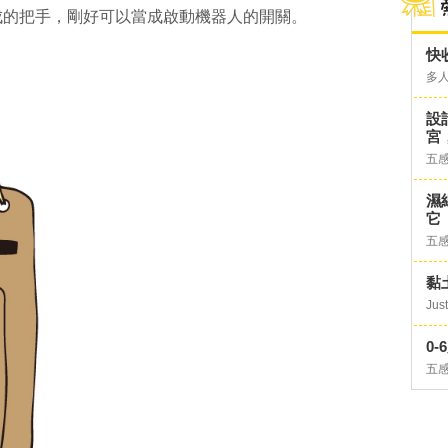
成的把手，剛好可以當成啟動機器人的開關。
快
多
設
宮
五
濕
它
五
黏
Just
0
五