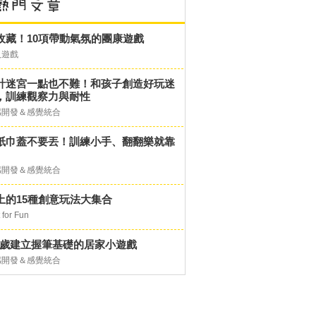
收藏！10項帶動氣氛的團康遊戲
人遊戲
計迷宮一點也不難！和孩子創造好玩迷
，訓練觀察力與耐性
感開發＆感覺統合
紙巾蓋不要丟！訓練小手、翻翻樂就靠
感開發＆感覺統合
土的15種創意玩法大集合
 for Fun
-6歲建立握筆基礎的居家小遊戲
感開發＆感覺統合