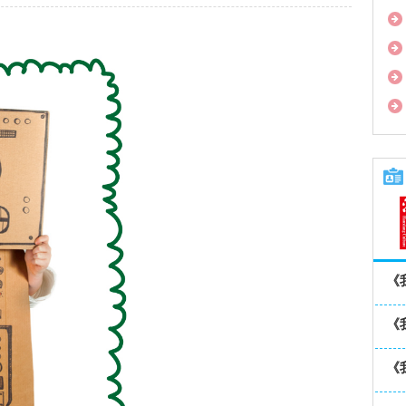
《
《
《