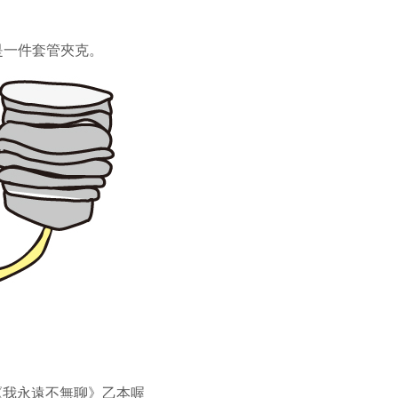
是一件套管夾克。
《我永遠不無聊》乙本喔