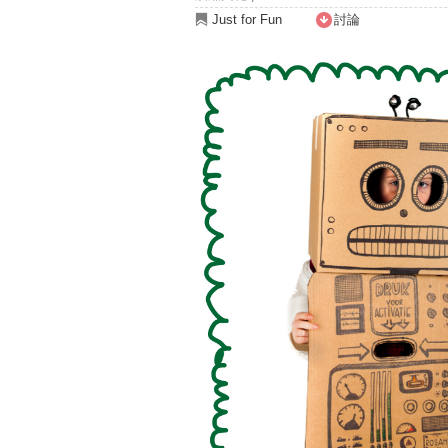
Just for Fun
討論