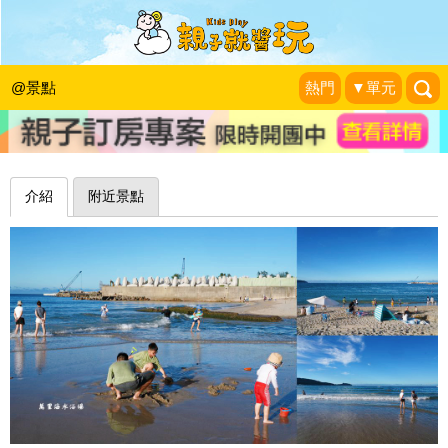
半月型白沙灘，橋下遮蔭空間不怕曬～
新北萬里海水浴場
@景點
熱門
▼單元
❤靜怡&大顆呆の親子.旅遊.美食❤
|
2024-08-11
介紹
附近景點