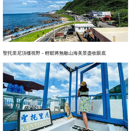
聖托里尼頂樓視野－輕鬆將無敵山海美景盡收眼底