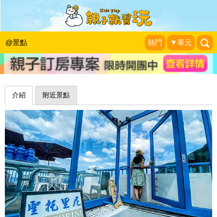
坐擁無敵海景，炎炎夏日享受大海藍天
～基隆聖托里尼海景餐廳
@景點
熱門
▼單元
大海愛上藍天旅遊日記分享
|
2022-06-06
介紹
附近景點