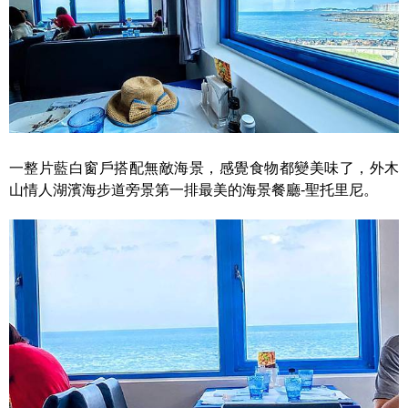
一整片藍白窗戶搭配無敵海景，感覺食物都變美味了，外木
山情人湖濱海步道旁景第一排最美的海景餐廳-聖托里尼。