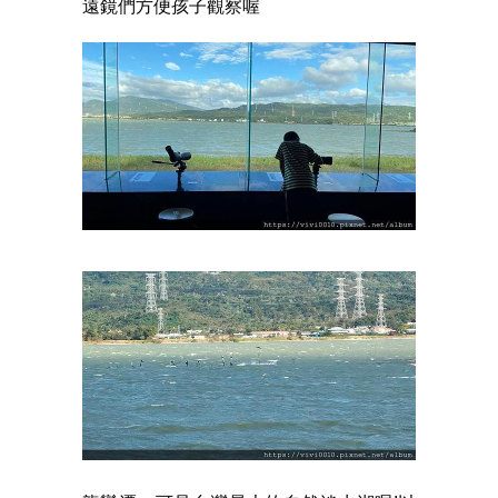
遠鏡們方便孩子觀察喔