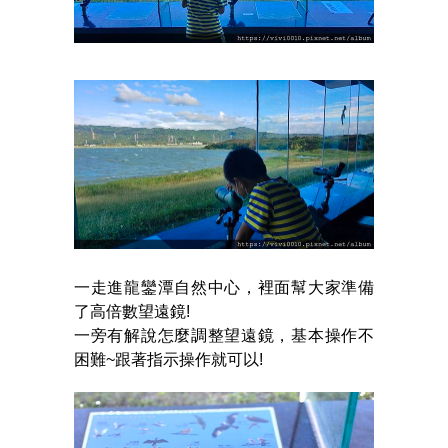
一走進龍鑾潭自然中心，裡面幫大家準備
了高倍數望遠鏡!
一旁有解說怎麼調整望遠鏡，基本操作不
困難~跟著指示操作就可以!