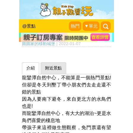
跟隨水鳥一同渡冬，小小生
態觀察員的天堂～屏東龍鑾
@景點
熱門
▼單元
潭自然中心
圓圓家的移動城堡
|
2022-01-07
介紹
附近景點
龍鑾潭自然中心，不能算是一個熱門景點!
但卻是冬天到墾丁帶小朋友們去走走還不
錯的景點
因為人要南下避冬，來自更北方的水鳥們
也是!
而龍鑾潭自然中心，有大大的湖泊~更是水
鳥們喜愛的棲息地
帶孩子來這裡做生態觀察，免門票還有望