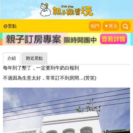
慢活不趕路，旅途中最美的停留～墾丁
牛奶白民宿
@景點
熱門
▼單元
幸福典藏N部曲
|
2015-07-03
介紹
附近景點
每年到了墾丁，一定要到牛奶白報到
不過因為生意太好，常常訂不到房間…(苦笑)