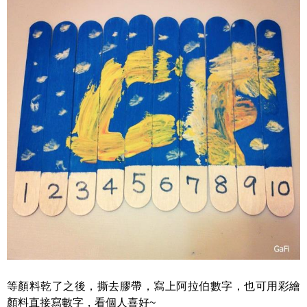
等顏料乾了之後，撕去膠帶，寫上阿拉伯數字，也可用彩繪
顏料直接寫數字，看個人喜好~