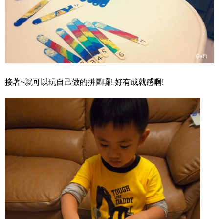
接著~就可以玩自己做的拼圖囉! 好有成就感啊!