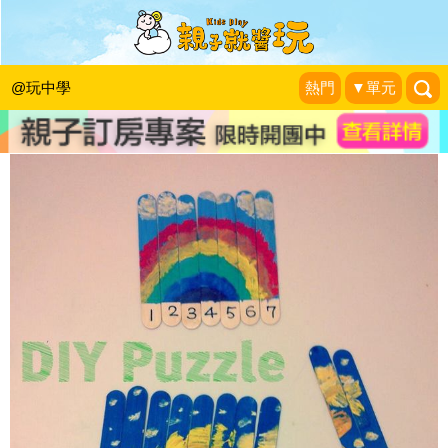
彩繪冰棒棍玩數字序列拼圖
貓兒媽咪@孩子的手作世界
|
2013-11-01
@玩中學
熱門
▼單元