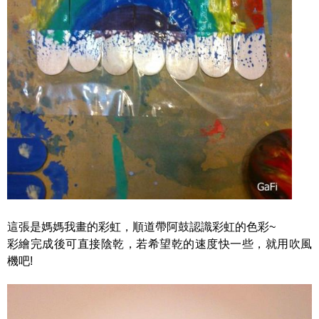
這張是媽媽我畫的彩虹，順道帶阿鼓認識彩虹的色彩~
彩繪完成後可直接陰乾，若希望乾的速度快一些，就用吹風
機吧!