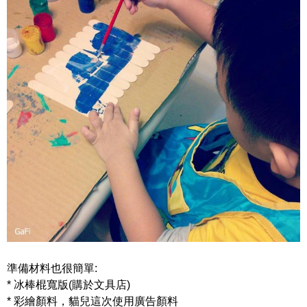
準備材料也很簡單:
* 冰棒棍寬版(購於文具店)
* 彩繪顏料，貓兒這次使用廣告顏料