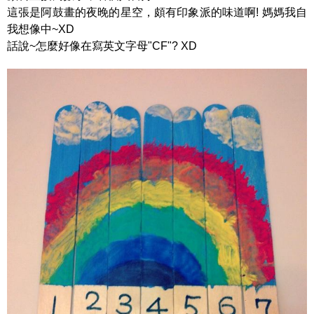
這張是阿鼓畫的夜晚的星空，頗有印象派的味道啊! 媽媽我自
我想像中~XD
話說~怎麼好像在寫英文字母"CF"? XD