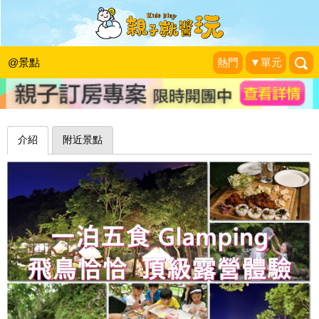
管家式服務、一泊五食Glamping，輕
鬆享受大自然～新竹飛鳥恰恰
@景點
熱門
▼單元
美力媽帶著孩子去旅行
|
2018-09-15
介紹
附近景點