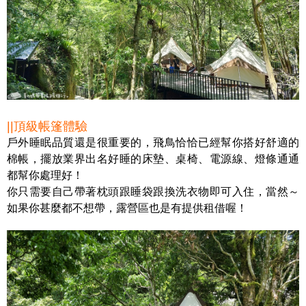
||頂級帳篷體驗
戶外睡眠品質還是很重要的，飛鳥恰恰已經幫你搭好舒適的
棉帳，擺放業界出名好睡的床墊、桌椅、電源線、燈條通通
都幫你處理好！
你只需要自己帶著枕頭跟睡袋跟換洗衣物即可入住，當然～
如果你甚麼都不想帶，露營區也是有提供租借喔！