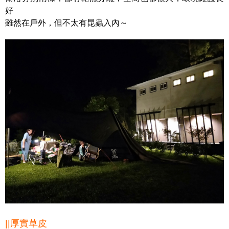
好
雖然在戶外，但不太有昆蟲入內～
||厚實草皮