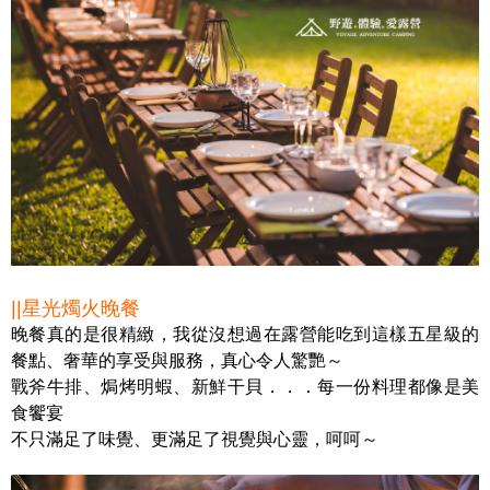
||星光燭火晚餐
晚餐真的是很精緻，我從沒想過在露營能吃到這樣五星級的
餐點、奢華的享受與服務，真心令人驚艷～
戰斧牛排、焗烤明蝦、新鮮干貝．．．每一份料理都像是美
食饗宴
不只滿足了味覺、更滿足了視覺與心靈，呵呵～