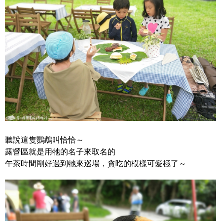
聽說這隻鸚鵡叫恰恰～
露營區就是用牠的名子來取名的
午茶時間剛好遇到牠來巡場，貪吃的模樣可愛極了～