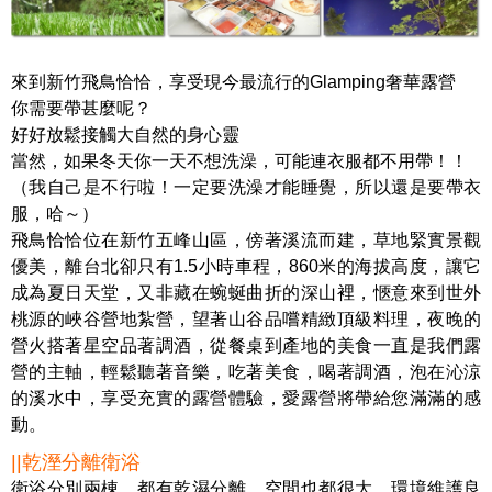
來到新竹飛鳥恰恰，享受現今最流行的Glamping奢華露營
你需要帶甚麼呢？
好好放鬆接觸大自然的身心靈
當然，如果冬天你一天不想洗澡，可能連衣服都不用帶！！
（我自己是不行啦！一定要洗澡才能睡覺，所以還是要帶衣
服，哈～）
飛鳥恰恰位在新竹五峰山區，傍著溪流而建，草地緊實景觀
優美，離台北卻只有1.5小時車程，860米的海拔高度，讓它
成為夏日天堂，又非藏在蜿蜒曲折的深山裡，愜意來到世外
桃源的峽谷營地紮營，望著山谷品嚐精緻頂級料理，夜晚的
營火搭著星空品著調酒，從餐桌到產地的美食一直是我們露
營的主軸，輕鬆聽著音樂，吃著美食，喝著調酒，泡在沁涼
的溪水中，享受充實的露營體驗，愛露營將帶給您滿滿的感
動。
||乾溼分離衛浴
衛浴分別兩棟，都有乾濕分離，空間也都很大，環境維護良