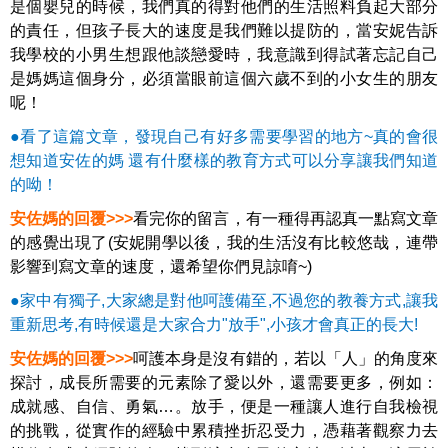
是個嬰兒的時候，我們真的得對他們的生活照料負起大部分
的責任，但孩子長大的速度是我們難以提防的，當安妮告訴
我學校的小男生想跟他談戀愛時，我意識到得試著忘記自己
是媽媽這個身分，必須當眼前這個六歲不到的小女生的朋友
呢！
●看了這篇文章，發現自己有好多需要學習的地方~真的會很
想知道安佐的媽 還有什麼樣的教育方式可以分享讓我們知道
的呦！
安佐媽的回覆>>>
看完你的留言，有一種得再認真一點寫文章
的感覺出現了(安妮開學以後，我的生活沒有比較悠哉，連帶
影響到寫文章的速度，還希望你們見諒唷~)
●家中有獨子,大家總是對他呵護備至,不過您的教養方式,讓我
重新思考,有時候還是大家合力"放手",小孩才會真正的長大!
安佐媽的回覆>>>
呵護本身是沒有錯的，若以「人」的角度來
探討，成長所需要的元素除了愛以外，還需要更多，例如：
成就感、自信、勇氣…。放手，便是一種讓人進行自我檢視
的挑戰，從實作的經驗中累積挫折忍受力，憑藉著觀察力去