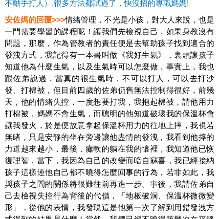
不動手打人）,很多方法都試過了，快沒招的專職媽媽!
安佐媽的回覆>>>
情緒管理，不光是小孩，對大人來說，也是
一門需要學習的課程呢！讓我們先檢視自己，如果身教沒有
問題，那麼，作為管教者的責任便是去幫助孩子找到適合的
發洩方式，我記得有一本書叫做《我好生氣》，裏頭讓孩子
知道他為什麼生氣，以及生氣時可以怎麼做，事實上，我也
跟佐弟說過，當真的很生氣時，不可以打人，可以去打沙
發、打棉被，但目前四歲的佐弟仍舊無法控制得很好，前幾
天，他的情緒失控，一度想要打我，我抱起棉被，請他用力
打棉被，媽媽不會生氣，而聰明的他知道破壞我的保溫杯會
讓我發火，於是便故意拿起保溫杯用力的往地上摔，我視若
無睹，只是安靜的坐在旁邊讓他盡情的發洩，我看到他摔的
力道越來越小，最後，癱軟的躺在我的懷裡，我知道他已恢
復理智，當下，我因為自己的改變而暗自竊喜，我已經接納
孩子這樣連他自己都不曉得怎麼回事的行為，若非如此，我
與孩子之間的關係將很難往前再進一步。事後，我請佐弟自
己去檢視失控行為背後的代價，「地板破洞、保溫杯微微變
形」，從他的表情，我發現這是他第一次了解到用錯發洩方