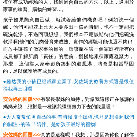
模仿有成功經驗的人，找到適合自己的方法，以上，適用於
家事的練習、購物的練習…。
孩子如果願意自己做，就試著給他們機會吧！例如洗一個
碗，他們可能花上比大人要多出一倍的時間，也不一定能把
碗洗乾淨，不過回頭想想，我們根本不應該期待他們把碗洗
乾淨啊(他們的肌肉發育未成熟、實作的經驗可能也還不夠)！
而放手讓孩子做家事的目的，應該擺在讓一個家庭裡所有的
成員都了解所謂「責任」的意義，慢慢地累積家庭凝聚力，
那麼，這個靠大家奉獻所築起的避風港，將會是相當堅固
的，足以保護所有成員的。
●雖然我的小孩已經成家立業了,安佐媽的教養方式還是很值
得我再三咀嚼!
安佐媽的回覆>>>
有學長學姊的加持，對像我這樣正在修課的
媽媽來說，絕對是一種讓我繼續努力下去的能量喔！
●大人常常忙著自己的事,有時候孩子搗蛋,也只是想引起我們
的關注~的確,「陪伴」是給孩子最好的禮物!!
安佐媽的回覆>>>
真的是這樣呢！我想，那是因為你也了解你