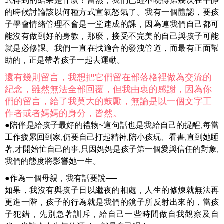
式得到的結果是什麼！當然，我們已經不曉得第幾次在平靜
的時候討論該以何種方式宣氣怒氣了。我有一個體認，要孩
子學會情緒管理不會是一堂速成的課，因為連我們自己都可
能沒有做到好的身教，那麼，接受不完美的自己與孩子可能
就是必修課。我們一直在找適合的發洩管道，而最有正面幫
助的，正是帶著孩子一起去運動。
還有幾則留言，我想把它們留在部落格裡做為交流的
紀念，雖然無法全部回覆，但我由衷的感謝，因為你
們的留言，給了我莫大的鼓勵，無論是以一個文字工
作者或者媽媽的身分，皆然。
●陪伴是給孩子最好的禮物~這句話也是我給自己的提醒,每當
工作疲累回到家,仍要自己打起精神,陪小孩玩、看書,直到她睡
著,才開始忙自己的事,只因媽媽是孩子第一個愛與信任的對象,
我們的態度將影響她一生。
●作為一個母親，我有話要說──
如果，我沒有與孩子日以繼夜的相處，人生的修煉就無法再
更進一階，孩子的行為就是我們的鏡子所反射出來的，當孩
子犯錯，先別急著訓斥，給自己一些時間做自我觀察及自