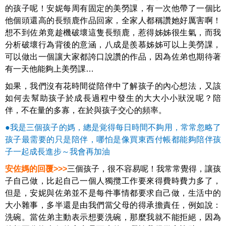
的孩子呢！安妮每周有固定的美勞課，有一次他帶了一個比
他個頭還高的長頸鹿作品回家，全家人都稱讚她好厲害啊！
想不到佐弟竟趁機破壞這隻長頸鹿，惹得姊姊很生氣，而我
分析破壞行為背後的意涵，八成是羨慕姊姊可以上美勞課，
可以做出一個讓大家都誇口說讚的作品，因為佐弟也期待著
有一天他能夠上美勞課…
如果，我們沒有花時間從陪伴中了解孩子的內心想法，又該
如何去幫助孩子於成長過程中發生的大大小小狀況呢？陪
伴，不在量的多寡，在於與孩子交心的頻率。
●我是三個孩子的媽，總是覚得每日時間不夠用，常常忽略了
孩子最需要的只是陪伴，哪怕是像買東西付帳都能夠陪伴孩
子一起成長進步～我會再加油
安佐媽的回覆>>>
三個孩子，很不容易呢！我常常覺得，讓孩
子自己做，比起自己一個人獨攬工作要來得費時費力多了，
但是，安妮與佐弟並不是每件事情都要求自己做，生活中的
大小雜事，多半還是由我們當父母的得承擔責任，例如說：
洗碗。當佐弟主動表示想要洗碗，那麼我就不能拒絕，因為