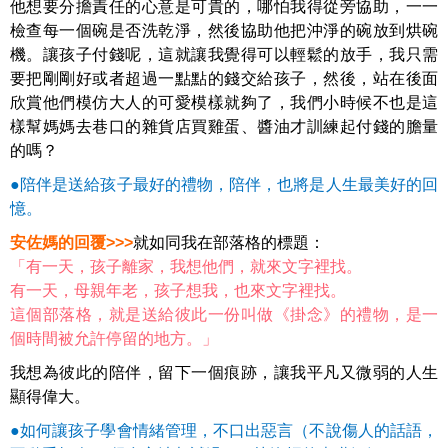
他想要分擔責任的心意是可貴的，哪怕我得從旁協助，一一
檢查每一個碗是否洗乾淨，然後協助他把沖淨的碗放到烘碗
機。讓孩子付錢呢，這就讓我覺得可以輕鬆的放手，我只需
要把剛剛好或者超過一點點的錢交給孩子，然後，站在後面
欣賞他們模仿大人的可愛模樣就夠了，我們小時候不也是這
樣幫媽媽去巷口的雜貨店買雞蛋、醬油才訓練起付錢的膽量
的嗎？
●陪伴是送給孩子最好的禮物，陪伴，也將是人生最美好的回
憶。
安佐媽的回覆>>>
就如同我在部落格的標題：
「有一天，孩子離家，我想他們，就來文字裡找。
有一天，母親年老，孩子想我，也來文字裡找。
這個部落格，就是送給彼此一份叫做《掛念》的禮物，是一
個時間被允許停留的地方。」
我想為彼此的陪伴，留下一個痕跡，讓我平凡又微弱的人生
顯得偉大。
●如何讓孩子學會情緒管理，不口出惡言（不說傷人的話語，