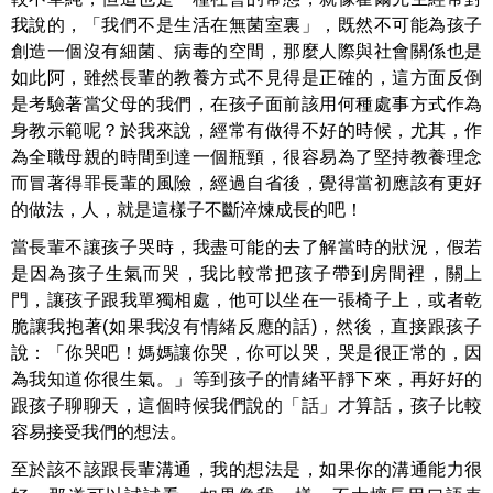
我說的，「我們不是生活在無菌室裏」，既然不可能為孩子
創造一個沒有細菌、病毒的空間，那麼人際與社會關係也是
如此阿，雖然長輩的教養方式不見得是正確的，這方面反倒
是考驗著當父母的我們，在孩子面前該用何種處事方式作為
身教示範呢？於我來說，經常有做得不好的時候，尤其，作
為全職母親的時間到達一個瓶頸，很容易為了堅持教養理念
而冒著得罪長輩的風險，經過自省後，覺得當初應該有更好
的做法，人，就是這樣子不斷淬煉成長的吧！
當長輩不讓孩子哭時，我盡可能的去了解當時的狀況，假若
是因為孩子生氣而哭，我比較常把孩子帶到房間裡，關上
門，讓孩子跟我單獨相處，他可以坐在一張椅子上，或者乾
脆讓我抱著(如果我沒有情緒反應的話)，然後，直接跟孩子
說：「你哭吧！媽媽讓你哭，你可以哭，哭是很正常的，因
為我知道你很生氣。」等到孩子的情緒平靜下來，再好好的
跟孩子聊聊天，這個時候我們說的「話」才算話，孩子比較
容易接受我們的想法。
至於該不該跟長輩溝通，我的想法是，如果你的溝通能力很