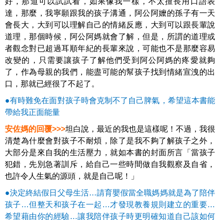
好，那道可以試試看，如果像我一樣，不太擅長用口語表
達，那麼，我寧願跟我的孩子溝通，阿公阿嬤的孫子有一天
會長大，大到可以理解自己的情緒反應，大到可以跟長輩說
道理，那個時候，阿公阿媽就會了解，但是，所謂的道理或
者觀念對已超過耳順年紀的長輩來說，可能也不是那麼容易
改變的，只需要讓孩子了解他們受到阿公阿媽的疼愛就夠
了，作為母親的我們，能盡可能的幫孩子找到情緒宣洩的出
口，那就已經很了不起了。
●有時難免在面對孩子時會克制不了自己脾氣，希望這本書能
帶給我正面能量
安佐媽的回覆>>>
坦白說，最近的我也是這樣呢！不過，我很
清楚為什麼會對孩子不耐煩，除了是我不夠了解孩子之外，
大部分是來自我的生活壓力，就如本書的封面所言「當孩子
犯錯，先別急著訓斥，給自己一些時間做自我觀察及自省，
也許令人生氣的源頭，就是自己呢！」
●決定終結假日父母生活…請育嬰假當全職媽媽就是為了陪伴
孩子…但整天和孩子在一起…才發現教養規則建立的重要…
希望藉由你的經驗…讓我陪伴孩子時更明確知道自己該如何