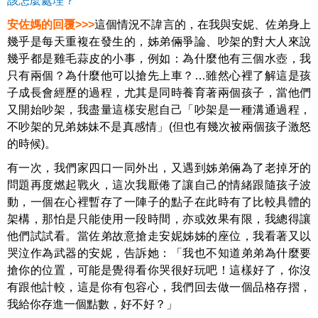
該怎麼處理？
安佐媽的回覆>>>
這個情況不諱言的，在我與安妮、佐弟身上
幾乎是每天重複在發生的，姊弟倆爭論、吵架的對大人來說
幾乎都是雞毛蒜皮的小事，例如：為什麼他有三個水壺，我
只有兩個？為什麼他可以搶先上車？…雖然心裡了解這是孩
子成長會經歷的過程，尤其是同時養育著兩個孩子，當他們
又開始吵架，我盡量這樣安慰自己「吵架是一種溝通過程，
不吵架的兄弟姊妹不是真感情」(但也有幾次被兩個孩子激怒
的時候)。
有一次，我們家四口一同外出，又遇到姊弟倆為了老掉牙的
問題再度燃起戰火，這次我厭倦了讓自己的情緒跟隨孩子波
動，一個在心裡暫存了一陣子的點子在此時有了比較具體的
架構，那怕是只能使用一段時間，亦或效果有限，我總得讓
他們試試看。當佐弟故意搶走安妮姊姊的座位，我看著又以
哭泣作為武器的安妮，告訴她：「我也不知道弟弟為什麼要
搶你的位置，可能是覺得看你哭很好玩吧！這樣好了，你沒
有跟他計較，這是你有包容心，我們回去做一個品格存摺，
我給你存進一個點數，好不好？」