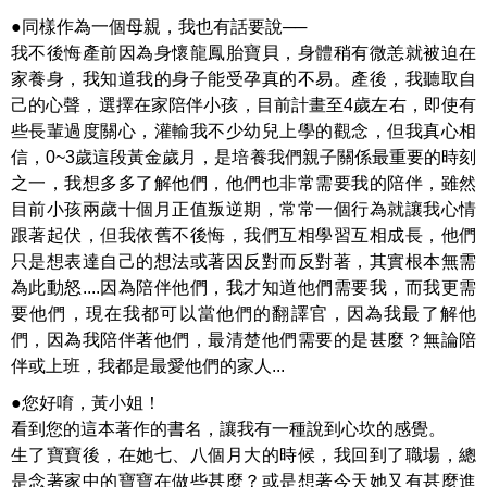
●同樣作為一個母親，我也有話要說──
我不後悔產前因為身懷龍鳳胎寶貝，身體稍有微恙就被迫在
家養身，我知道我的身子能受孕真的不易。產後，我聽取自
己的心聲，選擇在家陪伴小孩，目前計畫至4歲左右，即使有
些長輩過度關心，灌輸我不少幼兒上學的觀念，但我真心相
信，0~3歲這段黃金歲月，是培養我們親子關係最重要的時刻
之一，我想多多了解他們，他們也非常需要我的陪伴，雖然
目前小孩兩歲十個月正值叛逆期，常常一個行為就讓我心情
跟著起伏，但我依舊不後悔，我們互相學習互相成長，他們
只是想表達自己的想法或著因反對而反對著，其實根本無需
為此動怒....因為陪伴他們，我才知道他們需要我，而我更需
要他們，現在我都可以當他們的翻譯官，因為我最了解他
們，因為我陪伴著他們，最清楚他們需要的是甚麼？無論陪
伴或上班，我都是最愛他們的家人...
●您好唷，黃小姐！
看到您的這本著作的書名，讓我有一種說到心坎的感覺。
生了寶寶後，在她七、八個月大的時候，我回到了職場，總
是念著家中的寶寶在做些甚麼？或是想著今天她又有甚麼進