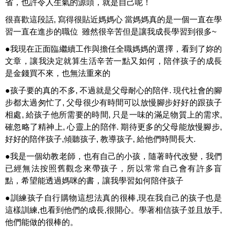
省，也許令人生氣的源頭，就是自己呢！
很喜歡這段話, 寫得很貼近媽媽心 當媽媽真的是一個一直在學
習一直在進步的職位 雖然很辛苦但是讓我成長學習到很多~
●我現在正面臨繼續工作與擔任全職媽媽的選擇，看到了妳的
文章，讓我決定就算生活辛苦一點又如何，陪伴孩子的成長
是金錢買不來，也無法重來的
●孩子要的真的不多, 不過就是父母耐心的陪伴. 現代社會的腳
步都太過匆忙了, 父母很少有時間可以放慢腳步好好的跟孩子
相處, 給孩子他所需要的時間, 只是一味的滿足物質上的需求,
確忽略了精神上, 心靈上的陪伴. 期待更多的父母能放慢腳步,
好好的陪伴孩子,傾聽孩子, 教導孩子, 給他們時間長大.
●我是一個幼教老師，也有自己的小孩，隨著時代改變，我們
已經無法按照舊觀念來帶孩子，所以常常自己會有許多盲
點，希望能透過媽咪的書，讓我學習如何陪伴孩子
●訓練孩子自行購物這想法真的很棒,現在我自己的孩子也是
這樣訓練,也看到他們的成長,很開心。學著相信孩子並且放手,
他們能做的很棒的。