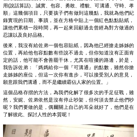
用(說話算話)、誠實、包容、勇敢、禮貌、可溝通、守時、孝
順」這幾個項目，只要孩子們有做到這幾點，我就為他們紀
錄實現的日期、事蹟，並在方格中貼上一個紅色點點貼紙，
讓他們累積一段時間，再一起來回顧過去曾經為對方做過的
忍讓以及良好品格。
後來，我沒有給佐弟一個包容貼紙，因為他已經搶走姊姊的
位置，再給他包容點數有些說不過去，但你知道沒有正面肯
定的話，他可能不會善罷干休，尤其在喧擾的路邊，於是，
我告訴佐弟：「媽媽給你一個『可溝通』的點數，雖然你搶
走姊姊的座位，但這一次你有進步，可以接受別人的意見，
願意跟我們溝通，而不是繼續霸佔人家的位置。」
這個品格存摺的方法，為我們化解了很多次的手足征戰，雖
然，安妮、佐弟依然是沒有停止吵架，但何須去禁止他們吵
呢？我們要做的是，偶爾關上自己的耳朵就好了，他們是在
了解彼此、探討人性的本質呢！