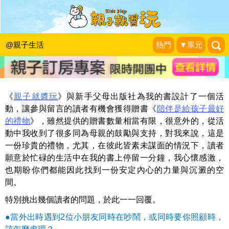
《陪伴是給孩子最好的禮物》留言，安
佐媽的感動回覆
@親子生活
熱門
▼單元
陪伴是給孩子最好的禮物
|
2015-02-05
《
親子就醬玩
》與新手父母出版社為我的書設計了一個活
動，讓參與留言的讀者有機會獲得贈書《
陪伴是給孩子最好
的禮物
》，雖然提供的贈書數量相當有限，很意外的，從活
動中我收到了很多同為母親的鼓勵與支持，對我來說，這是
一份珍貴的禮物，尤其，在彼此皆素未謀面的情況下，讀者
願意於忙碌的生活中在我的書上停留一分鐘，我心懷感激，
也期盼你們都能因此找到一份安定內心的力量與沉澱的空
間。
特別挑出幾個讀者的問題，於此一一回覆。
●當外出時遇到2位小朋友同時在吵鬧，或同時要你照顧時，