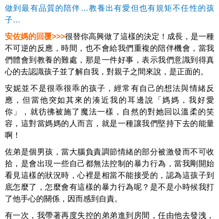
做到最有品質的陪伴…教養出有愛但也有規矩不任性的孩
子…
安佐媽的回覆>>>
很替你高興做了這樣的決定！成長，是一種
不可逆的反應，時間，也不會給我們重複的陪伴機會，當我
們體會到教養的難處，那是一件好事，表示我們意識到得真
心的去認識孩子並了解自我，對親子之間來說，是正面的。
安妮並不是很乖很乖的孩子，經常有自己的想法與情緒反
應，但當他突如其來的湊近我的耳邊說「媽媽，我好愛
你」，就彷彿被施了魔法一樣，自然的對她回以溫柔的笑
容，這對當媽媽的人而言，就是一種讓我們堅持下去的能量
啊！
佐弟是個男孩，當大腦負責調節情緒的部分被激發而不可收
拾，是會出現一些自己都無法控制的暴力行為，當我剛開始
看見這樣的狀況時，心裡是相當不能接受的，認為這孩子到
底怎麼了，怎麼會有這樣的暴力行為呢？是不是小時候我打
了他手心的關係，因而感到自責。
有一次，我帶著再度失控的弟弟進到房間，任由他去發洩，