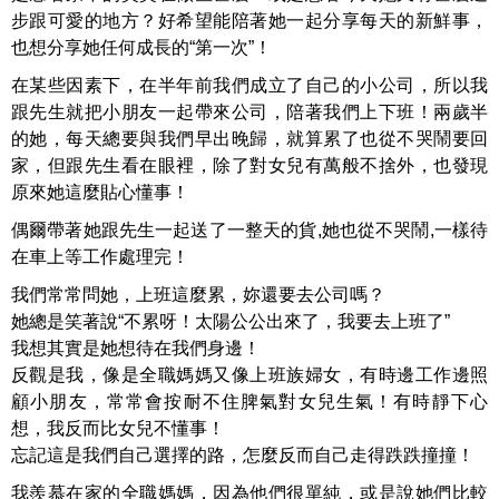
步跟可愛的地方？好希望能陪著她一起分享每天的新鮮事，
也想分享她任何成長的“第一次”！
在某些因素下，在半年前我們成立了自己的小公司，所以我
跟先生就把小朋友一起帶來公司，陪著我們上下班！兩歲半
的她，每天總要與我們早出晚歸，就算累了也從不哭鬧要回
家，但跟先生看在眼裡，除了對女兒有萬般不捨外，也發現
原來她這麼貼心懂事！
偶爾帶著她跟先生一起送了一整天的貨,她也從不哭鬧,一樣待
在車上等工作處理完！
我們常常問她，上班這麼累，妳還要去公司嗎？
她總是笑著說“不累呀！太陽公公出來了，我要去上班了”
我想其實是她想待在我們身邊！
反觀是我，像是全職媽媽又像上班族婦女，有時邊工作邊照
顧小朋友，常常會按耐不住脾氣對女兒生氣！有時靜下心
想，我反而比女兒不懂事！
忘記這是我們自己選擇的路，怎麼反而自己走得跌跌撞撞！
我羨慕在家的全職媽媽，因為他們很單純，或是說她們比較