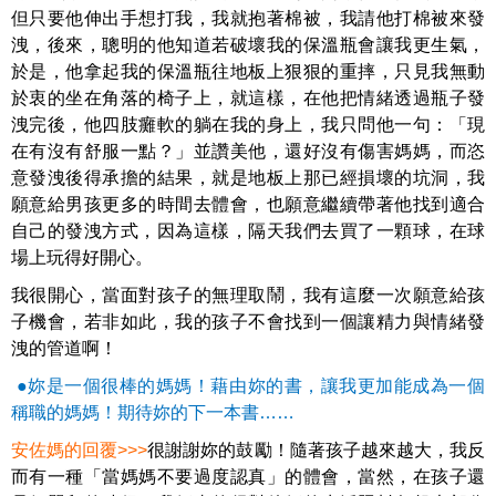
但只要他伸出手想打我，我就抱著棉被，我請他打棉被來發
洩，後來，聰明的他知道若破壞我的保溫瓶會讓我更生氣，
於是，他拿起我的保溫瓶往地板上狠狠的重摔，只見我無動
於衷的坐在角落的椅子上，就這樣，在他把情緒透過瓶子發
洩完後，他四肢癱軟的躺在我的身上，我只問他一句：「現
在有沒有舒服一點？」並讚美他，還好沒有傷害媽媽，而恣
意發洩後得承擔的結果，就是地板上那已經損壞的坑洞，我
願意給男孩更多的時間去體會，也願意繼續帶著他找到適合
自己的發洩方式，因為這樣，隔天我們去買了一顆球，在球
場上玩得好開心。
我很開心，當面對孩子的無理取鬧，我有這麼一次願意給孩
子機會，若非如此，我的孩子不會找到一個讓精力與情緒發
洩的管道啊！
●妳是一個很棒的媽媽！藉由妳的書，讓我更加能成為一個
稱職的媽媽！期待妳的下一本書……
安佐媽的回覆>>>
很謝謝妳的鼓勵！隨著孩子越來越大，我反
而有一種「當媽媽不要過度認真」的體會，當然，在孩子還