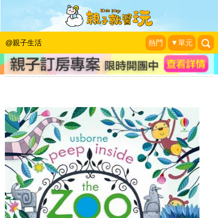
和孩子玩躲貓貓的動物們！認識動物特
性和習性翻翻書「Peep Inside the
@親子生活
熱門
▼單元
Zoo」
Rubee。小紅寶
|
2014-10-08