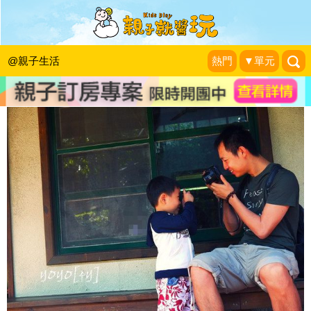
感動一瞬間！育兒過程經典必拍父子照
1＋1＝3 玩學樂生活
|
2014-08-08
@親子生活
熱門
▼單元