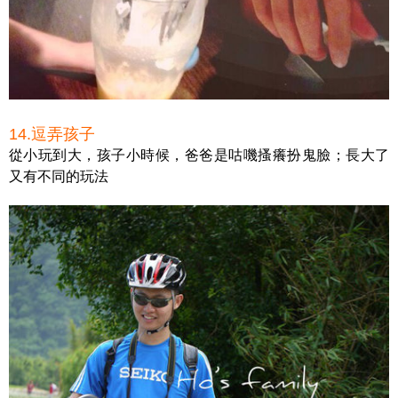
14.逗弄孩子
從小玩到大，孩子小時候，爸爸是咕嘰搔癢扮鬼臉；長大了
又有不同的玩法