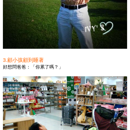
3.顧小孩顧到睡著
好想問爸爸：「你累了嗎？」