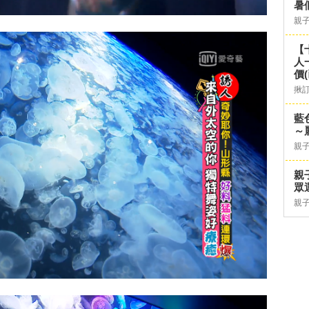
暑
親
【
人
價
揪
藍
～
親
親
眾
親