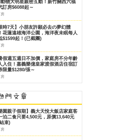
和動物大明星親密互動！新竹關西六福
代訂房$6088起～
訂房
限時7天】小朋友許願必去の夢幻體
！花蓮遠雄海洋公園，海洋夜未眠每人
低$1599起！(已截團)
訂房
暑假週五週日不加價，家庭房不分年齡
人入住！嘉義樂億皇家渡假酒店住宿訂
券限量$1280/張～
訂房
樂園親子假期】義大天悅大飯店家庭客
一泊二食只要4,500元，原價13,640元
結束)
訂房