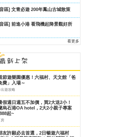
影音區] 文青必遊 200年鳳山古城散策
影音區] 前進小港 看飛機起降景觀好所
看更多
親節遊樂園優惠！六福村、天文館「爸
免費」入場～
子出遊攻略
暑假週日週五不加價，買2大送2小！
蘭烏石港OA hotel，2大2小親子專案
,888起~
訂房
朋友許願必去首選，2日暢遊六福村