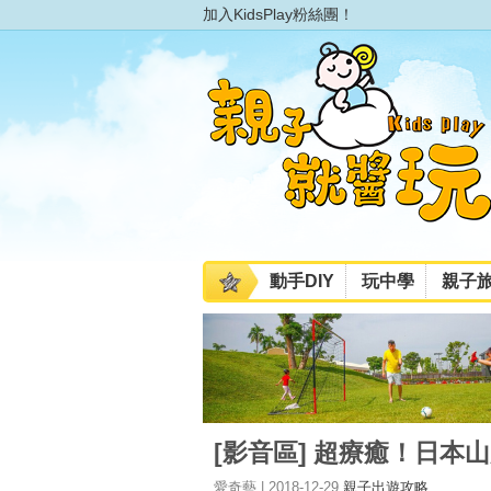
加入KidsPlay粉絲團！
動手DIY
玩中學
親子
[影音區] 超療癒！日本
愛奇藝 | 2018-12-29
親子出遊攻略