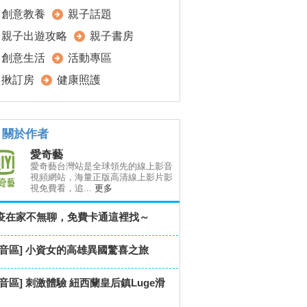
創意教養
親子話題
親子出遊攻略
親子書房
創意生活
活動專區
揪訂房
健康照護
關於作者
愛奇藝
愛奇藝台灣站是全球領先的線上影音
視頻網站，海量正版高清線上影片影
視免費看，追...
更多
疫在家不無聊，免費卡通這裡找～
影音區] 小資女的高雄異國驚喜之旅
影音區] 刺激體驗 紐西蘭皇后鎮Luge滑