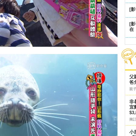
[
[
在
父
爸
親
非
宜
$3
揪
小