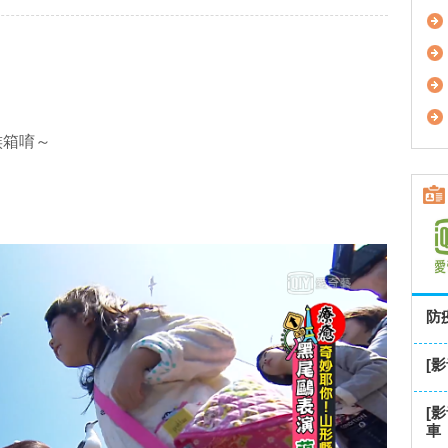
族箱唷～
防
[
[
車