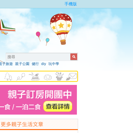
手機版
親子旅遊
親子公園
健行
diy
玩中學