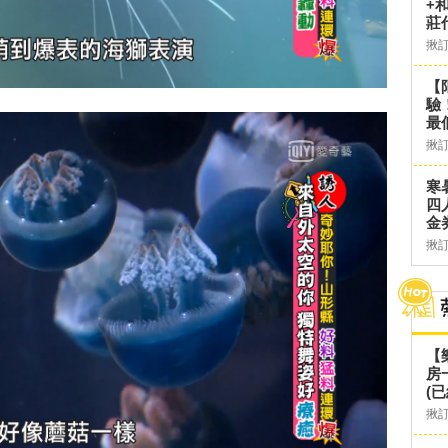
+
莊
揪
【
驗
最
揪
寒
四
金
揪
【
房
(已
揪