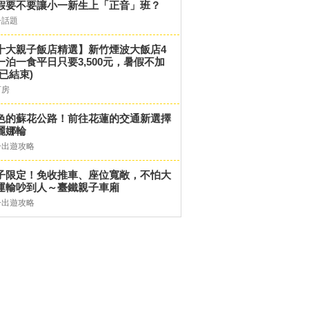
假要不要讓小一新生上「正音」班？
子話題
十大親子飯店精選】新竹煙波大飯店4
一泊一食平日只要3,500元，暑假不加
(已結束)
訂房
色的蘇花公路！前往花蓮的交通新選擇
麗娜輪
子出遊攻略
子限定！免收推車、座位寬敞，不怕大
運輸吵到人～臺鐵親子車廂
子出遊攻略