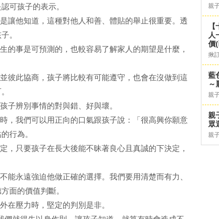
是認可孩子的表示。
親
於是讓他知道，這種對他人和善、體貼的舉止很重要。透
【
孩子。
人
價
發生的事是可預測的，也較容易了解家人的期望是什麼，
揪
。
藍
，並彼此協商，孩子將比較有可能遵守，也會在沒做到這
～
可。
親
助孩子辨別事情的對與錯、好與壞。
親
事時，我們可以用正向的口氣跟孩子說：「很高興你願意
眾
貼的行為。
親
決定，只要孩子在長大後能不昧著良心且真誠的下決定，
也不能永遠強迫他做正確的選擇。我們要用清楚而有力、
德方面的價值判斷。
臨外在壓力時，堅定的判別是非。