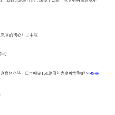
，我們就得先以身作則，讓孩子知道，就算有時會造成不
《教養的初心》乙本喔
(日)
經典育兒小詩，日本暢銷150萬冊的家庭教育聖經
>>好書
斯