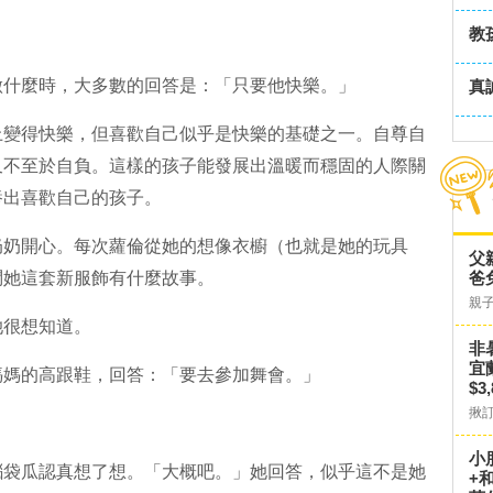
教
做什麼時，大多數的回答是：「只要他快樂。」
真
上變得快樂，但喜歡自己似乎是快樂的基礎之一。自尊自
又不至於自負。這樣的孩子能發展出溫暖而穩固的人際關
養出喜歡自己的孩子。
奶奶開心。每次蘿倫從她的想像衣櫥（也就是她的玩具
父
問她這套新服飾有什麼故事。
爸
親
她很想知道。
非
宜
媽媽的高跟鞋，回答：「要去參加舞會。」
$3
揪
。
小
腦袋瓜認真想了想。「大概吧。」她回答，似乎這不是她
+