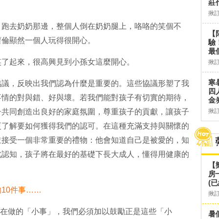
莊
揪
，跑去奶奶那邊，整個人倒在奶奶腿上，咯咯的笑個不
【
蘿倫顯然一個人玩得很開心。
驗
最
笑了起來，很高興見到小孫女這麼開心。
揪
寒
協議，反映出我們認為什麼是重要的。這些協議形塑了我
四
事情的對與錯、好與壞。若我們能對孩子有切實的期待，
金
子共同創造出良好的家庭氛圍，尊重孩子的貢獻，讓孩子
揪
更了解要如何獲得我們的認可。在這種充滿支持與關懷的
並接受一個非常重要的禮物：他會知道自己是被愛的，知
此認知，孩子將在最好的基礎下長大成人，懂得用健康的
【
房
(已
10件事……
揪
正在做的「小事」，我們必須加以鼓勵正是這些「小
暑