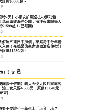
代訂房$6088起～
訂房
限時7天】小朋友許願必去の夢幻體
！花蓮遠雄海洋公園，海洋夜未眠每人
低$1599起！(已截團)
訂房
暑假週五週日不加價，家庭房不分年齡
人入住！嘉義樂億皇家渡假酒店住宿訂
券限量$1280/張～
訂房
樂園親子假期】義大天悅大飯店家庭客
一泊二食只要4,500元，原價13,640元
結束)
訂房
假要不要讓小一新生上「正音」班？