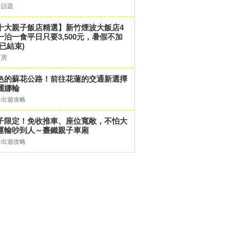
子話題
十大親子飯店精選】新竹煙波大飯店4
一泊一食平日只要3,500元，暑假不加
(已結束)
訂房
色的蘇花公路！前往花蓮的交通新選擇
麗娜輪
子出遊攻略
子限定！免收推車、座位寬敞，不怕大
運輸吵到人～臺鐵親子車廂
子出遊攻略