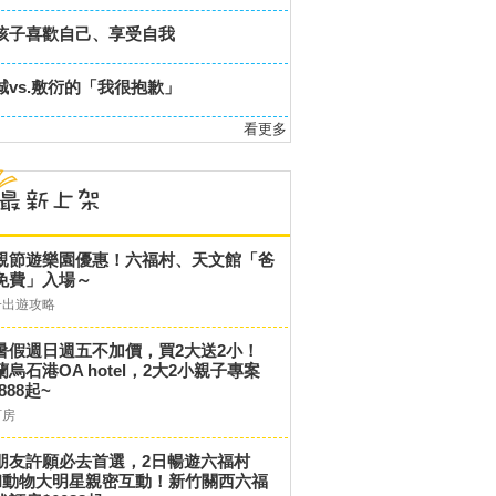
孩子喜歡自己、享受自我
誠vs.敷衍的「我很抱歉」
看更多
親節遊樂園優惠！六福村、天文館「爸
免費」入場～
子出遊攻略
暑假週日週五不加價，買2大送2小！
蘭烏石港OA hotel，2大2小親子專案
,888起~
訂房
朋友許願必去首選，2日暢遊六福村
和動物大明星親密互動！新竹關西六福