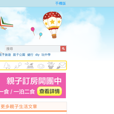
手機版
親子旅遊
親子公園
健行
diy
玩中學