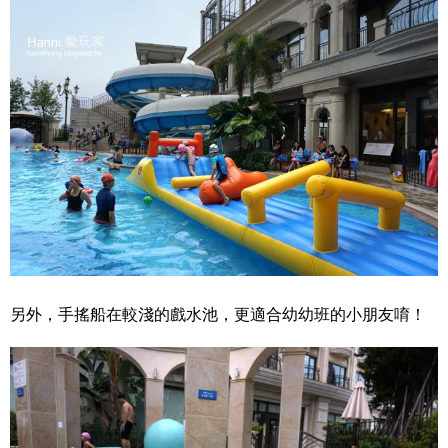
另外，手搖船在較淺的戲水池，更適合幼幼班的小朋友唷！