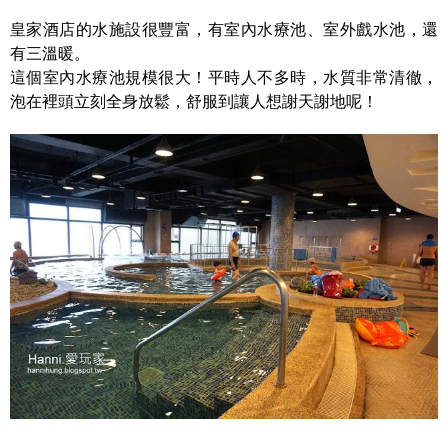
皇家酒店的水施設很豐富，有室內水療池、室外戲水池，還
有三溫暖。
這個室內水療池規模很大！平時人不多時，水質非常清徹，
泡在裡頭立刻全身放鬆，舒服到讓人想謝天謝地呢！