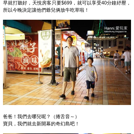
早就打聽好，天悅房客只要$699，就可以享受40分鐘紓壓，
所以今晚決定讓他們爺兒俩放牛吃草啦！
爸爸！我們去哪兒呢？（捲舌音～）
寶貝，我們就去新開幕的奇幻島吧！