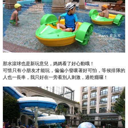
那水滾球也是新玩意兒，媽媽看了好心動哦！
可惜只有小朋友才能玩，偏偏小發嚷著好可怕，等候排隊的
人也一長串，我只好在一旁看別人刺激，過乾癮囉！