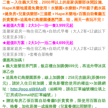
二食～入住義大天悅，2000坪以上的皇家俱樂部休閒設施、
Hape木樂地通通免費使用！水樂園+水療館+戶外親子戲水區
+健身房+兒童俱樂部+三溫暖＋Hape木樂地+百匯自助餐廳五
折貴賓券+追風奇幻島樂園優惠門票... 哇，兩天一夜玩不完！
★超值A方案：2大3小一泊一食3,999元起
溫馨家庭房一晚住宿乙晚+自助式早餐（大人2客+12歲以下
兒童至多3客）
★超值B方案：2大3小一泊二食4,699元起
溫馨家庭房一晚住宿乙晚+自助式早餐（大人2客+12歲以下
兒童至多3客）+套餐合菜晚餐
優惠再加碼！
● 義大遊樂世界門票，飯店櫃台加購價699元，再送外帶冰淇
淋乙份
● 追風奇幻島樂園票券，線上加購價：258元含蹦床(原價499
元)，請於入住日前加購，避免影響您使用的權益>>加購網
址：
http://goo.gl/iHlAsR
（結帳時，請在訂單編號欄位填上
「訂房成功email的訂單編號」）
● 贈送每房乙張百匯自助餐廳5折貴賓券，限使用百匯自助
午、晚餐，加收原價一成服務費（兒童餐價比照辦理）。