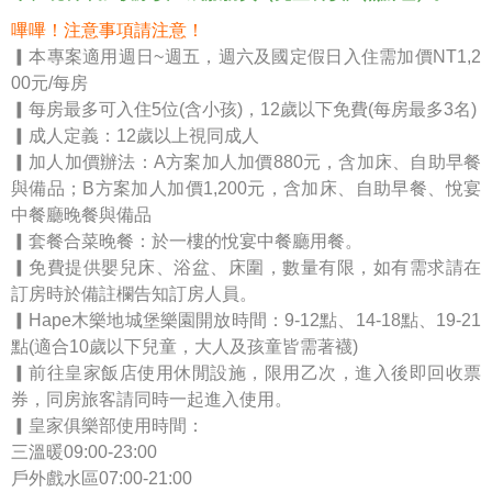
嗶嗶！注意事項請注意！
▎本專案適用週日~週五，週六及國定假日入住需加價NT1,2
00元/每房
▎每房最多可入住5位(含小孩)，12歲以下免費(每房最多3名)
▎成人定義：12歲以上視同成人
▎加人加價辦法：A方案加人加價880元，含加床、自助早餐
與備品；B方案加人加價1,200元，含加床、自助早餐、悅宴
中餐廳晚餐與備品
▎套餐合菜晚餐：於一樓的悅宴中餐廳用餐。
▎免費提供嬰兒床、浴盆、床圍，數量有限，如有需求請在
訂房時於備註欄告知訂房人員。
▎Hape木樂地城堡樂園開放時間：9-12點、14-18點、19-21
點(適合10歲以下兒童，大人及孩童皆需著襪)
▎前往皇家飯店使用休閒設施，限用乙次，進入後即回收票
券，同房旅客請同時一起進入使用。
▎皇家俱樂部使用時間：
三溫暖09:00-23:00
戶外戲水區07:00-21:00