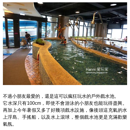
不過小朋友最愛的，還是這可以瘋狂玩水的戶外戲水池。
它水深只有100cm，即使不會游泳的小朋友也能玩得盡興。
再加上今年暑假又多了好幾項戲水設施，像後頭這充氣的水
上浮島、手搖船，以及水上滾球，整個戲水池更是充滿歡樂
氣氛。