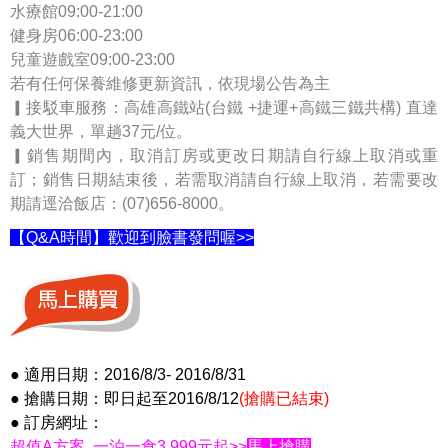
水療館09:00-21:00
健身房06:00-23:00
兒童遊戲室09:00-23:00
若有任何保養維修更新資訊，依現場公告為主
▎接駁車服務：高雄高鐵站(台鐵 +捷運+高鐵三鐵共構) 直達
義大世界，單趟37元/位。
▎銷售期間內，取消訂房或更改日期請自行線上取消或重
訂；銷售日期結束後，若需取消請自行線上取消，若需要改
期請逕洽飯店：(07)656-8000。
【Q&A時間】歡迎到臉書發問喔>>
● 適用日期：2016/8/3- 2016/8/31
● 搶購日期：即日起至2016/8/12
(搶購已結束)
● 訂房網址：
超值A方案 一泊一食3,999元起>>
馬上搶購