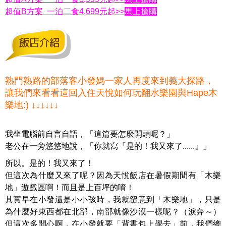
超值B方案 一泊二食4,699元起>>
馬上搶購
熟門熟路的部落客小發媽一家人再度來到義大探路，
讓我們來看看這回入住天悅如何玩翻水樂園與Hape木
樂地:) ↓↓↓↓↓↓
我坐電腦前自言自語，「這篇要怎麼開頭呢？」
老公在一旁悠悠地說，「你就寫『是的！我又來了......』」
所以。是的！我又來了！
但這次為什麼又來了呢？因為天悅飯店在暑假期間有「木樂
地」遊戲區啊！而且是上百坪的唷！
其實早在小發還是小小孩時，我就留意到「木樂地」，只是
為什麼好東西都在北部，南部就像沙漠一樣呢？（淚奔～）
但這次多開心啊，在小發就要「背書包上學去」前，我們總