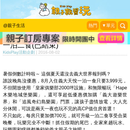
【義大雙樂園玩透透！】義大天悅x木
樂地暢玩x皇家2000坪設施，2大3小一
@親子生活
熱門
▼單元
泊一食3,999元起，加700元立馬升級
一泊二食(已結束)
KidsPlay活動企劃
|
2016-08-02
暑假倒數計時啦～ 這個夏天還沒去義大世界報到嗎？
誰說晚鳥沒優惠，8月入住義大天悅一泊一食只要3,999元，
不但開放使用「皇家俱樂部2000坪設施」和無限暢玩「Hape
木樂地城堡樂園」，還可享超低優惠價加購「義大遊樂世
界」和「追風奇幻島樂園」門票，讓孩子盡情放電，大人充
分休閒，可說是兩天一夜也玩不完的高CP值住房首選！
不只如此，每房只要加價700元，就可升級一泊二食享受合菜
晚餐，玩樂完全不中斷！抓住假期的尾巴，全家來趟玩水、
玩樂園和瞎拼都兼顧的義大親子之旅吧！