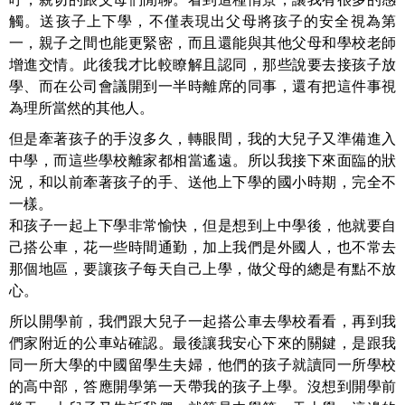
觸。送孩子上下學，不僅表現出父母將孩子的安全視為第
一，親子之間也能更緊密，而且還能與其他父母和學校老師
增進交情。此後我才比較瞭解且認同，那些說要去接孩子放
學、而在公司會議開到一半時離席的同事，還有把這件事視
為理所當然的其他人。
但是牽著孩子的手沒多久，轉眼間，我的大兒子又準備進入
中學，而這些學校離家都相當遙遠。所以我接下來面臨的狀
況，和以前牽著孩子的手、送他上下學的國小時期，完全不
一樣。
和孩子一起上下學非常愉快，但是想到上中學後，他就要自
己搭公車，花一些時間通勤，加上我們是外國人，也不常去
那個地區，要讓孩子每天自己上學，做父母的總是有點不放
心。
所以開學前，我們跟大兒子一起搭公車去學校看看，再到我
們家附近的公車站確認。最後讓我安心下來的關鍵，是跟我
同一所大學的中國留學生夫婦，他們的孩子就讀同一所學校
的高中部，答應開學第一天帶我的孩子上學。沒想到開學前