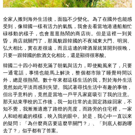
全家人搬到海外生活後，面臨不少變化。為了在國外也能感
受到，像韓國一樣有活力的氣氛，我會去看當地港邊船舶忙
碌移動的樣子，也會逛逛熱鬧的商店街。但是這裡一到黃
昏，商店就關門了，那風貌跟韓國的不夜城東大門、明洞、
弘大相比，實在差很遠，而且這邊的啤酒屋就算開到很晚，
只要一跟韓國的飲酒文化相比，還是顯得很寒酸。
韓國二十四小時都充滿了朝氣與活力，即使颱風來了，只要
一通電話，事情也能馬上解決，整個都市除了睡覺時間以
外，總是很熱鬧。數十年來都這樣生活的我，對於海外生活
竟然如此平淡而感到失望。我試著尋找生活中有趣的事物，
但出乎意料的，竟然是當地一戶平凡家庭吸引了我的注意。
那天結束學校的工作後，我一如往常的走固定路線回家，不
知不覺，我漸漸適應了路燈的亮度，而路旁的住宅裡，一家
人和睦相處的模樣，映入我的眼中。於是，我心中一直以來
的疑問：「為什麼商店要這麼早關門？」、「到底人都跑哪
去了？」似乎都有了答案。