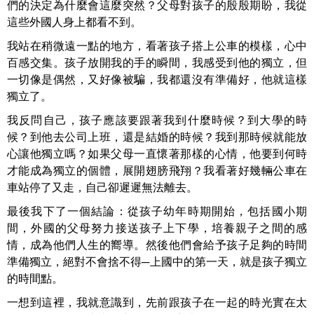
們的決定為什麼會這麼突然？父母對孩子的殷殷期盼，我從
這些外國人身上都看不到。
我站在稍微遠一點的地方，看著孩子搭上公車的模樣，心中
百感交集。孩子放開我的手的瞬間，我感受到他的獨立，但
一切像是偶然，又好像被騙，我都還沒有準備好，他就這樣
獨立了。
我反問自己，孩子應該要跟著我到什麼時候？到大學的時
候？到他去公司上班，還是結婚的時候？我到那時候就能放
心讓他獨立嗎？如果父母一直懷著那樣的心情，他要到何時
才能成為獨立的個體，展開翅膀飛翔？我看著好幾輛公車在
車站停了又走，自己卻遲遲無法離去。
最後我下了一個結論：從孩子幼年時期開始，包括國小期
間，外國的父母努力接送孩子上下學，培養親子之間的感
情，成為他們人生的嚮導。然後他們會給予孩子足夠的時間
準備獨立，絕對不會捨不得─上國中的第一天，就是孩子獨立
的時間點。
一想到這裡，我就意識到，先前跟孩子在一起的時光實在太