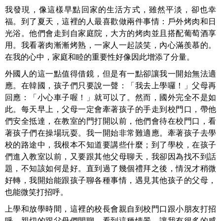
我發現，像這樣早點回家的生活方式，雖然平淡，卻也幸
福。到了夏天，這裡的人最喜歡做兩件事情：戶外烤肉和日
光浴。他們會走到自家庭院，大方的烤肉並且搭配葡萄酒享
用。我看著肉漸漸烤熟，一家人一起談笑，內心滿羨慕的。
在我的心中，家庭和睦的重要性好像因此增添了分量。
外國人的這一點值得借鏡，但是有一點卻讓我一開始無法適
應。在韓國，孩子們只要說一聲：「我去上學囉！」父母再
回應：「小心車子喔！」就可以了。然而，國外完全不是如
此。每天早上，父母一定會牽著孩子的手走到校門口，帶他
們安全抵達，在教室的門打開以前，他們會待在校門口，看
著孩子們在操場玩耍。我一開始非常難適應。牽著孩子去學
校的路途中，我根本不知道要講些什麼；到了學校，在孩子
們進入教室以前，又要跟其他父母聊天，我卻因為找不到話
題，不知該如何是好。直到過了幾個禮拜之後，情況才稍微
好轉，我開始能跟孩子聊各種事情，遇見其他孩子的父母，
也能微笑打招呼。
上學和放學時間，這裡的校長會親自到校門口跟小朋友打招
呼，親切的跟父母們閒聊。看到這種情景，讓我有很多的感