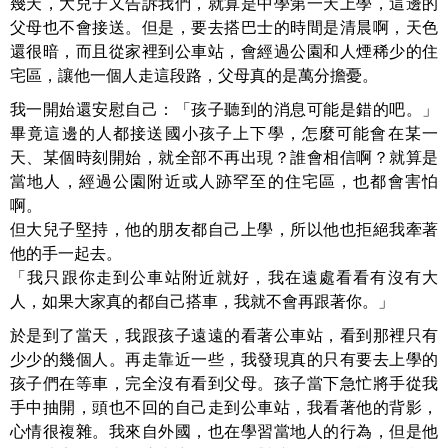
幾天，大兒子又告訴我們，就算是中學第一天上學，這邊的
父母也不會接送。但是，要去搭巴士的時間是清晨啊，天色
還很暗，而且從家裡到公車站，會經過公園和人煙稀少的住
宅區，讓他一個人走這段路，父母真的是萬分擔憂。
我一開始還安慰自己：「孩子聽到的消息可能是錯的吧。」
畢竟這邊的人都接送國小孩子上下學，怎麼可能會在某一
天、某個時刻開始，就全部不再出現？誰會相信啊？就算是
當地人，經過公園附近或人跡罕至的住宅區，也都會害怕
啊。
但大兒子堅持，他的朋友都自己上學，所以他也拒絕我牽著
他的手一起去。
「我只跟你走到公車站附近就好，我在遠處看看有沒有大
人，如果大家真的都自己搭車，我就不會再跟著你。」
於是到了當天，我跟孩子遠遠的看著公車站，看到那裡只有
少少的幾個人。再走靠近一些，我發現真的只有要去上學的
孩子們在等車，完全沒有看到父母。孩子當下急忙將手從我
手中抽開，頭也不回的自己走到公車站，我看著他的背影，
心情很複雜。我來自外國，也在學習當地人的行為，但是他