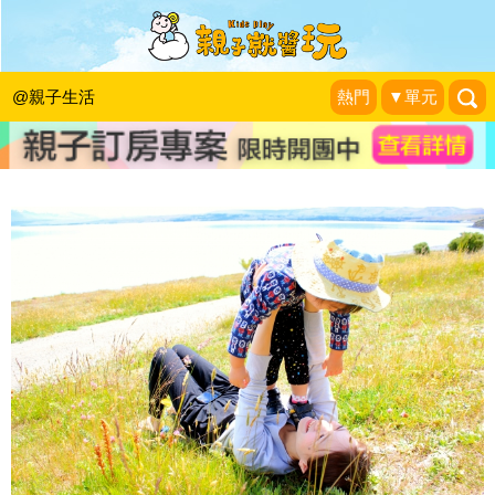
《需要爸爸的每個瞬間》什麼時候
「讓」孩子獨立？
@親子生活
熱門
▼單元
大是文化
|
2016-01-14