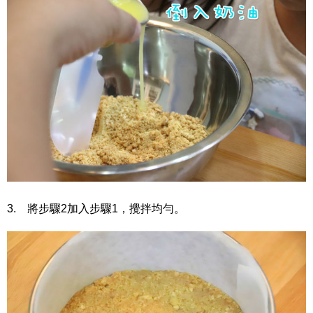
3. 將步驟2加入步驟1，攪拌均勻。