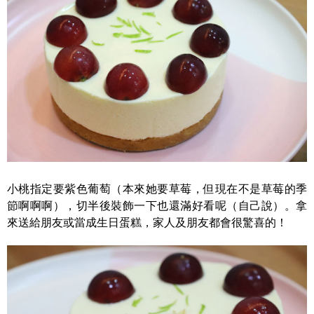
小桃指定要紫色葡萄（本來她要草莓，但現在不是草莓的季
節啊啊啊），切半後裝飾一下也還滿好看呢（自己說）。拿
來送給朋友或當成生日蛋糕，家人及朋友都會很驚喜的！