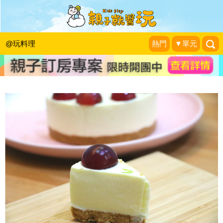
零失敗！免烤箱、超綿密的檸檬生乳酪
蛋糕～
@玩料理
熱門
▼單元
❤ 小桃媽幸福部落 ❤
|
2020-06-10