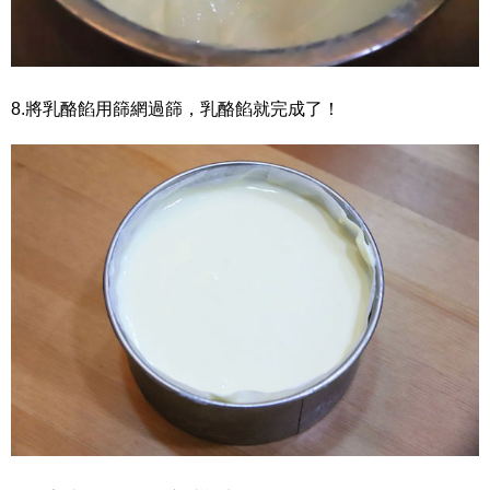
8.將乳酪餡用篩網過篩，乳酪餡就完成了！