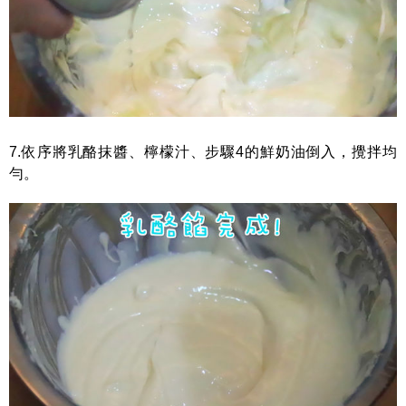
7.依序將乳酪抹醬、檸檬汁、步驟4的鮮奶油倒入，攪拌均
勻。