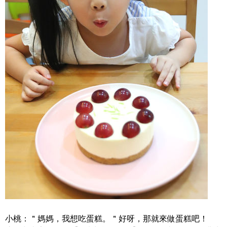
小桃：＂媽媽，我想吃蛋糕。＂好呀，那就來做蛋糕吧！