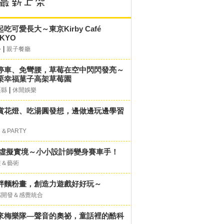
起吃可愛長大～東京Kirby Café
KYO
|
外
親子餐廳
停車、免彎腰，草莓在空中閃閃發亮～
栗幸福菓子高架草莓園
|
栗縣
休閒娛樂
賞花燈、吃湯圓發想，邊做邊玩邊學習
＆PARTY
D虛擬實境～小小設計師變身賽車手！
畫＆藝術
胖麵粉畫，創造力遊戲好好玩～
感開發＆感覺統合
來梅樂隊—聲音的奧祕，童話裡的酷科