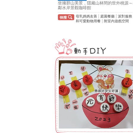
坐擁群山美景，隱藏山林間的世外桃源～
鄰水岸景觀咖啡館
母乳媽媽友善
庭園餐廳
派對服務
和可愛動物用餐
附室內遊戲空間