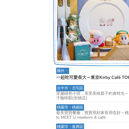
國外・
一起吃可愛長大～東京Kirby Café TO
台中市・北屯區
穿越綠色小徑，享受美味親子約會時光～
子咖啡館(崇德店)
桃園市・桃園區
最美寶寶餐廳，寶寶用好家長用也好～桃園
to MEET U newborn & café
桃園市・復興區