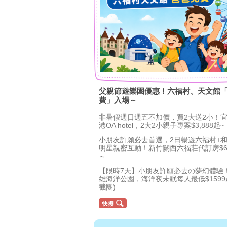
父親節遊樂園優惠！六福村、天文館
費」入場～
非暑假週日週五不加價，買2大送2小！
港OA hotel，2大2小親子專案$3,888起~
小朋友許願必去首選，2日暢遊六福村+
明星親密互動！新竹關西六福莊代訂房$6
～
【限時7天】小朋友許願必去の夢幻體驗
雄海洋公園，海洋夜未眠每人最低$1599
截團)