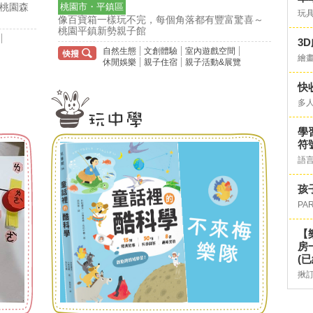
桃園市・平鎮區
桃園森
玩具
像百寶箱一樣玩不完，每個角落都有豐富驚喜～
桃園平鎮新勢親子館
3
自然生態
文創體驗
室內遊戲空間
繪
休閒娛樂
親子住宿
親子活動&展覽
快
多
學
符
語
孩
PA
【
房
(已
揪