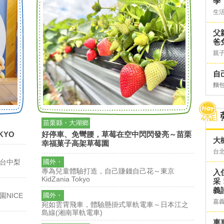
學
生
父
爸
親
自
麵
苗栗縣・大湖鄉
KYO
好停車、免彎腰，草莓在空中閃閃發亮～苗栗
大
幸福菓子高架草莓園
台
國外・
台中梨
專為兒童體驗打造，自己賺錢自己花～東京
入
KidZania Tokyo
采
義
國外・
NICE
嘉
宛如雲霄飛車，體驗懸掛式單軌電車～日本江之
島線(湘南單軌電車)
車