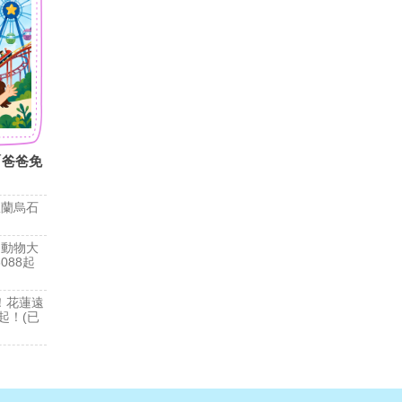
「爸爸免
宜蘭烏石
和動物大
088起
！花蓮遠
起！(已