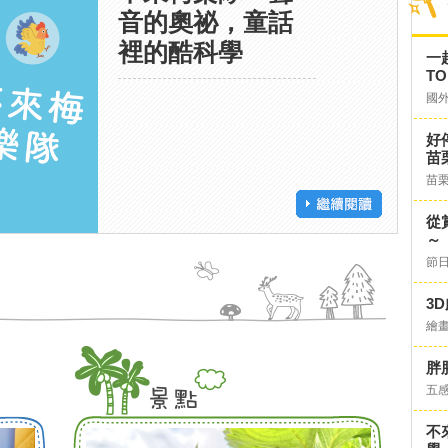
音的奧祕，童話
裡的酷科學
一
TO
國
好
苗
苗
從
～
節日
3
繪
胖
五
不