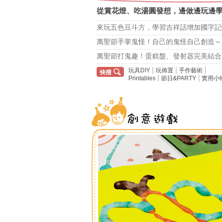
從賞花燈、吃湯圓發想，邊做邊玩邊
來玩五色豆斗方，學習吉祥話增加國字記
萬聖節手掌鬼怪！自己的鬼怪自己創造～
萬聖節打鬼趣！蛋糕盤、發射器完美結合
玩具DIY
玩佈置
手作藝術
Printables
節日&PARTY
實用小