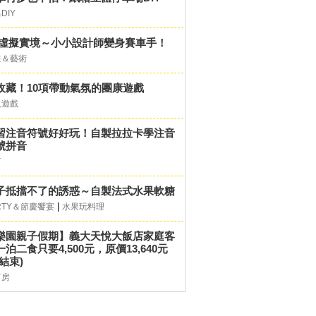
DIY
D虛擬實境～小小設計師變身賽車手！
畫＆藝術
收藏！10項帶動氣氛的團康遊戲
人遊戲
習注音符號好好玩！自製拉拉卡學注音
號拼音
言
子抵擋不了的誘惑～自製法式水果軟糖
|
RTY＆節慶饗宴
水果玩料理
樂園親子假期】義大天悅大飯店家庭客
一泊二食只要4,500元，原價13,640元
結束)
訂房