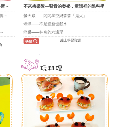
學習～
不來梅樂隊—聲音的奧祕，童話裡的酷科學
憶～
螢火蟲——閃閃星空與森森「鬼火」
蝴蝶——不是鴛鴦也戲水
～
蜂巢——神奇的六邊形
線上學習資源
物