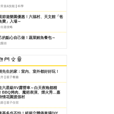
|
活常規&技能
科學
親節遊樂園優惠！六福村、天文館「爸
免費」入場～
子出遊攻略
己的點心自己做！蔬菜鮪魚餐包～
包饅頭
樹先生的家：室內、室外都好好玩！
|
北市
親子餐廳
住六星級RV露營車～白天夜晚都精
！BBQ烤肉、魔術表演、煙火秀…嘉
詩情花園渡假村
|
義縣
親子住宿
車再多也不怕！紙箱立體停車場DIY