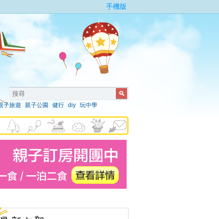
手機版
親子旅遊
親子公園
健行
diy
玩中學