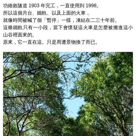
功維敘隧道 1903 年完工，一直使用到 1998。
所以這個月台、鐵軌、以及上面的火車，
就像時間被喊了個「暫停」一樣，凍結在二三十年前。
這條鐵軌只有一小段，當下會懷疑這火車是怎麼被搬進這小
山谷裡面來的。
原來，它一直在這。只是周遭景物換了而已。