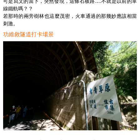
可是寫文的當下，突然發現，這條石板路….不就是以前的單
線鐵軌嗎？？
若那時的兩旁樹林也這麼茂密，火車通過的那幾妙應該相當
刺激。
功維敘隧道打卡場景