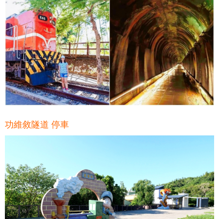
功維敘隧道 停車