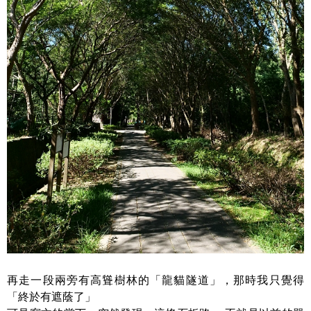
再走一段兩旁有高聳樹林的「龍貓隧道」，那時我只覺得
「終於有遮蔭了」