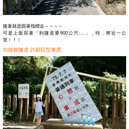
接著就是跟著指標走～～～～
可是上面寫著「到隧道要900公尺….」，哇，將近一公
里！！！
功維敘隧道 許願巨型車票