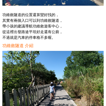
功維敘隧道的位置還算蠻好找的，
其實有兩個入口可以到功維敘隧道，
帶小孩的建議導航功維敘遊客中心，
從這裡出發路途平坦好走還有公廁，
不過就是汽車的停車格不多喔。
功維敘隧道 介紹