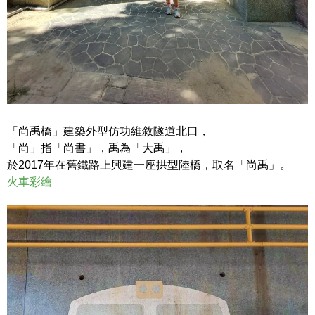
「尚禹橋」建築外型仿功維敘隧道北口，
「尚」指「尚書」，禹為「大禹」，
於2017年在舊鐵路上興建一座拱型陸橋，取名「尚禹」。
火車彩繪