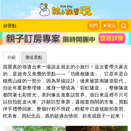
彩虹隧道×藍皮火車，說走就走輕鬆半
日遊～苗栗功維敘隧道
@景點
熱門
▼單元
捲捲頭 Wonderful 品味。生活
|
2025-08-10
介紹
附近景點
苗栗真的很適合來一場說走就走的小旅行！這次要帶大家去
的，是超夯又免費的景點——「功維敘隧道」。它原本是台
鐵舊山線的一部分，因為單線設計，後來被苗南隧道取代，
但近年重新整理後，搖身一變成為「彩虹隧道」，整條隧道
都閃著七彩燈光，美到像走進童話世界。假日來這裡不只可
以拍拍藍皮火車、許願巨型車票，還能逛熱鬧的市集，買點
伴手禮帶回家。整個行程不用趕，輕鬆半日遊就能拍美照、
吃美食、買紀念品，真的超適合情侶、好友或親子一起來！