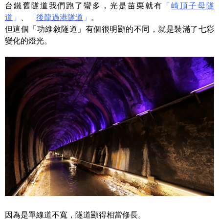
台鐵舊隧道我們跑了蠻多，光是苗栗就有
「
崎頂子母隧
道
」
、
「
後龍過港隧道
」
。
但這個「功維敘隧道」有個很明顯的不同，就是裝滿了七彩
變化的燈光。
因為是單線道不寬，隧道顯得相當修長。