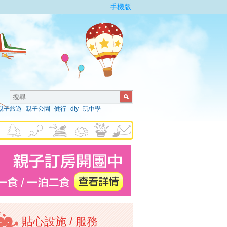
手機版
親子旅遊
親子公園
健行
diy
玩中學
貼心設施 / 服務