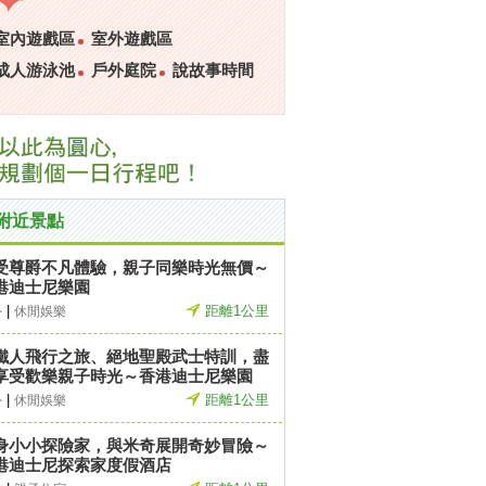
室內遊戲區
室外遊戲區
成人游泳池
戶外庭院
說故事時間
附近景點
受尊爵不凡體驗，親子同樂時光無價～
港迪士尼樂園
|
距離1公里
外
休閒娛樂
鐵人飛行之旅、絕地聖殿武士特訓，盡
享受歡樂親子時光～香港迪士尼樂園
|
距離1公里
外
休閒娛樂
身小小探險家，與米奇展開奇妙冒險～
港迪士尼探索家度假酒店