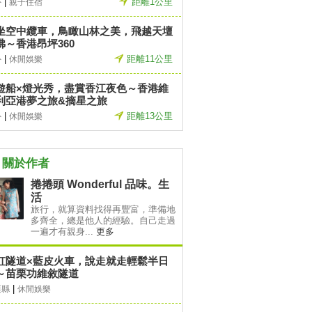
|
距離1公里
外
親子住宿
坐空中纜車，鳥瞰山林之美，飛越天壇
佛～香港昂坪360
|
距離11公里
外
休閒娛樂
遊船×燈光秀，盡賞香江夜色～香港維
利亞港夢之旅&摘星之旅
|
距離13公里
外
休閒娛樂
關於作者
捲捲頭 Wonderful 品味。生
活
旅行，就算資料找得再豐富，準備地
多齊全，總是他人的經驗。自己走過
一遍才有親身...
更多
虹隧道×藍皮火車，說走就走輕鬆半日
～苗栗功維敘隧道
|
栗縣
休閒娛樂