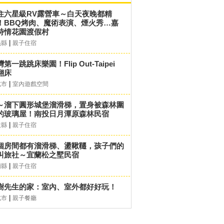
住六星級RV露營車～白天夜晚都精
！BBQ烤肉、魔術表演、煙火秀…嘉
詩情花園渡假村
|
義縣
親子住宿
第一跳跳床樂園！Flip Out-Taipei
翻床
|
北市
室內遊戲空間
～溜下圓形城堡溜滑梯，置身被森林圍
的玻璃屋！南投日月潭原森林民宿
|
投縣
親子住宿
個房間都有溜滑梯、盪鞦韆，孩子們的
叫旅社～宜蘭松之墅民宿
|
蘭縣
親子住宿
樹先生的家：室內、室外都好好玩！
|
北市
親子餐廳