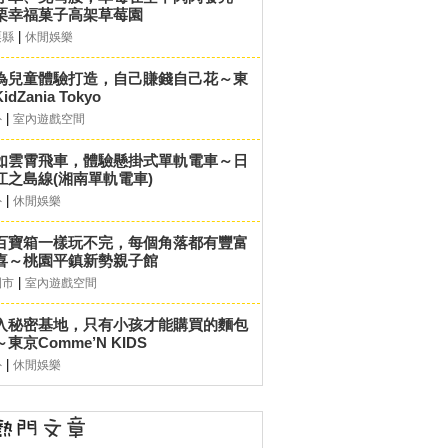
栗幸福菓子高架草莓園
|
栗縣
休閒娛樂
為兒童體驗打造，自己賺錢自己花～東
idZania Tokyo
|
外
室內遊戲空間
如雲霄飛車，體驗懸掛式單軌電車～日
江之島線(湘南單軌電車)
|
外
休閒娛樂
百寶箱一樣玩不完，每個角落都有豐富
喜～桃園平鎮新勢親子館
|
園市
室內遊戲空間
入秘密基地，只有小孩才能購買的麵包
東京Comme’N KIDS
|
外
休閒娛樂