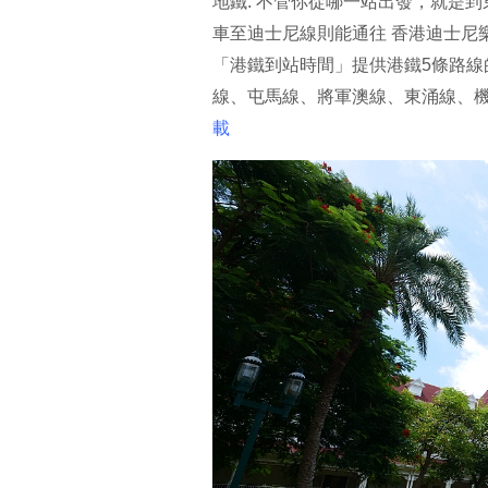
地鐵: 不管你從哪一站出發，就是到
車至迪士尼線則能通往 香港迪士尼
「港鐵到站時間」提供港鐵5條路
線、屯馬線、將軍澳線、東涌線、
載