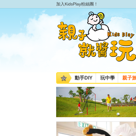
加入KidsPlay粉絲團！
動手DIY
玩中學
親子