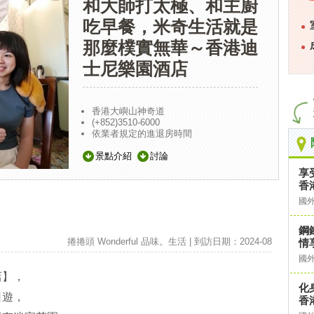
和大師打太極、和主廚
吃早餐，米奇生活就是
那麼樸實無華～香港迪
士尼樂園酒店
香港大嶼山神奇道
(+852)3510-6000
依業者規定的進退房時間
景點介紹
討論
享
香
國
鋼
捲捲頭 Wonderful 品味。生活 | 到訪日期：2024-08
情
國
店】，
化
日遊，
香