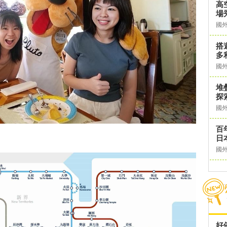
高
場
國
搭
多
國
堆
探
國
百
日
國
好