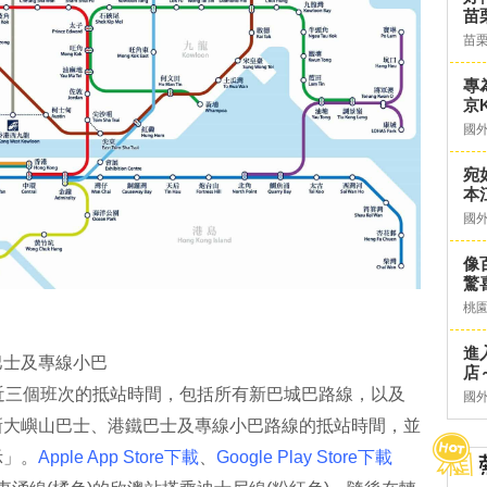
苗
苗
專
京K
國
宛
本
國
像
驚
桃
進
巴士及專線小巴
店～
近三個班次的抵站時間，包括所有新巴城巴路線，以及
國
新大嶼山巴士、港鐵巴士及專線小巴路線的抵站時間，並
示」。
Apple App Store下載
、
Google Play Store下載