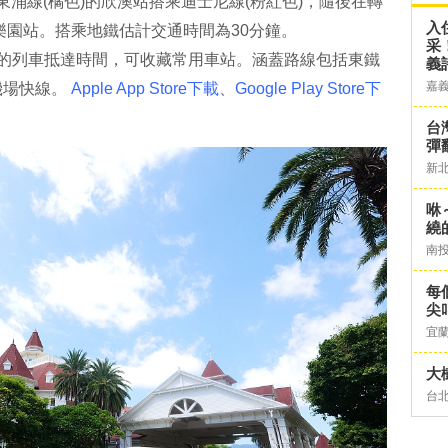
東涌線(橘色)的欣澳站搭乘迪士尼線(粉紅色)，隨後在轉
入
樂園站。搭乘地鐵估計交通時間為30分鐘。
采
線的列車抵達時間，可收藏常用車站。涵蓋路線包括東鐵
義
嘉
機場快線。
Apple App Store下載
、
Google Play Store下
台灣
彈
新
咻
繞
南
每
尖
宜
大
台