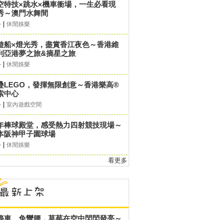
空特技×跳水×機車衝場，一生必看現
秀～澳門水舞間
|
外
休閒娛樂
遊船×燈光秀，盡賞香江夜色～香港維
利亞港夢之旅&摘星之旅
|
外
休閒娛樂
疊LEGO，發揮無限創意～香港樂高®
索中心
|
外
室內遊戲空間
年棒球殿堂，感受熱力四射競技現場～
本阪神甲子園球場
|
外
休閒娛樂
看更多
停車、免彎腰，草莓在空中閃閃發亮～