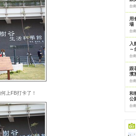
台
用
場
台
入
～
台
跟
濱
台
何上FB打卡了！
和
公
台