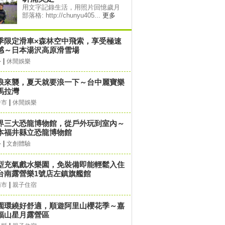
用文字記錄生活，用照片回憶歲月
部落格: http://chunyu405...
更多
季限定滑車×森林空中飛索，享受極速
感～日本湯沢高原滑雪場
|
外
休閒娛樂
浪來襲，夏天就要浪一下～台中麗寶樂
馬拉灣
|
中市
休閒娛樂
界三大恐龍博物館，從戶外玩到室內～
本福井縣立恐龍博物館
|
外
文創體驗
型充氣戲水樂園，免裝備即能輕鬆入住
台南露營樂1號店左鎮旗艦館
|
南市
親子住宿
園環繞好舒適，順遊阿里山櫻花季～嘉
福山星月露營區