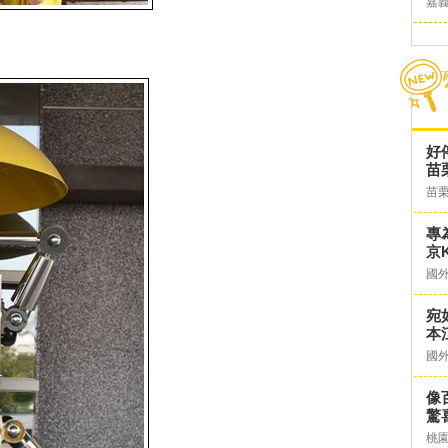
嘉
！
好
苗
苗
專
京K
國
宛
本
國
像
驚
桃