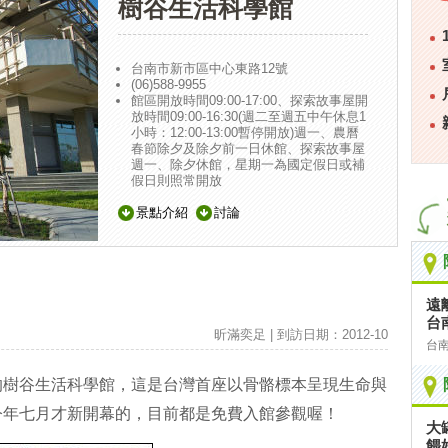
樹谷生活科學館
台南市新市區中心東路12號
(06)588-9955
館區開放時間09:00-17:00、探索故事屋開
放時間09:00-16:30(週二至週五中午休息1
小時：12:00-13:00暫停開放)週一、農曆
春節除夕及除夕前一日休館、探索故事屋
週一、除夕休館，星期一為國定假日或補
假日則照常開放
景點介紹
討論
遠
台
昕滿奕足 | 到訪日期：2012-10
台
的樹谷生活科學館，這是台灣首座以骨骼標本呈現生命與
今年七月才新開幕的，目前都是免費入館參觀喔！
大
餵