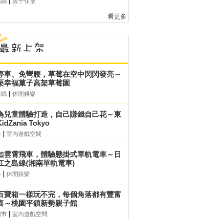
|
義縣
親子住宿
看更多
停車、免彎腰，草莓在空中閃閃發亮～
栗幸福菓子高架草莓園
|
栗縣
休閒娛樂
為兒童體驗打造，自己賺錢自己花～東
idZania Tokyo
|
外
室內遊戲空間
如雲霄飛車，體驗懸掛式單軌電車～日
江之島線(湘南單軌電車)
|
外
休閒娛樂
百寶箱一樣玩不完，每個角落都有豐富
喜～桃園平鎮新勢親子館
|
園市
室內遊戲空間