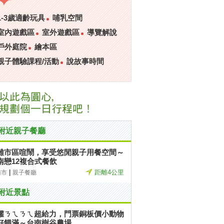
1-3歲適齡玩具
哺乳空間
室內遊戲區
室外遊戲區
導覽解說
戶外庭院
繪本區
親子體驗課程/活動
說故事時間
附近親子餐廳
離市區喧鬧，享受悠閒親子用餐空間～
南戀12複合式餐飲
|
距離4公里
南市
親子餐廳
附近景點
罐ㄋㄟㄋㄟ超給力，門票銅板價小動物
好餵滿～台南樹谷農場