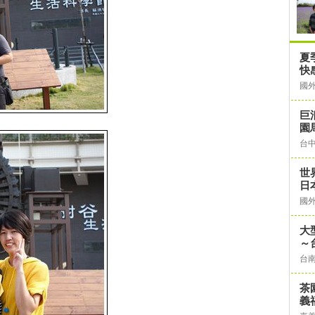
夏
快
國
巨
園
台
世
日
國
大
～
台
茶
義