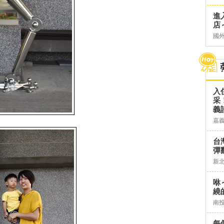
進
店～
國
入
采
義
嘉
台灣
彈
新
咻
繞
南
每