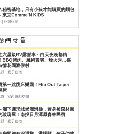
入秘密基地，只有小孩才能購買的麵包
東京Comme’N KIDS
|
外
休閒娛樂
住六星級RV露營車～白天夜晚都精
！BBQ烤肉、魔術表演、煙火秀…嘉
詩情花園渡假村
|
義縣
親子住宿
第一跳跳床樂園！Flip Out-Taipei
翻床
|
北市
室內遊戲空間
～溜下圓形城堡溜滑梯，置身被森林圍
的玻璃屋！南投日月潭原森林民宿
|
投縣
親子住宿
個房間都有溜滑梯、盪鞦韆，孩子們的