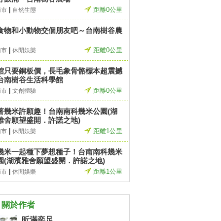
|
距離0公里
南市
自然生態
食物和小動物交個朋友吧～台南樹谷農
|
距離0公里
南市
休閒娛樂
館只要銅板價，長毛象骨骼標本超震撼
台南樹谷生活科學館
|
距離0公里
南市
文創體驗
著幾米許願趣！台南南科幾米公園(湖
雅舍願望盛開．許諾之地)
|
距離1公里
南市
休閒娛樂
幾米一起種下夢想種子！台南南科幾米
園(湖濱雅舍願望盛開．許諾之地)
|
距離1公里
南市
休閒娛樂
關於作者
昕滿奕足