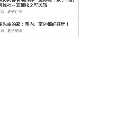
叫旅社～宜蘭松之墅民宿
|
蘭縣
親子住宿
樹先生的家：室內、室外都好好玩！
|
北市
親子餐廳