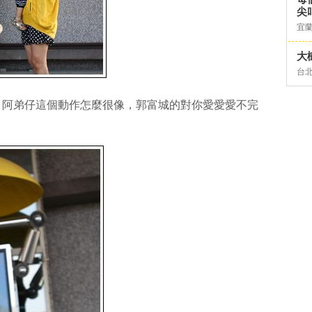
尖
宜
大
台
！阿弟仔這個動作怎麼很像，郭富城的對你愛愛愛不完