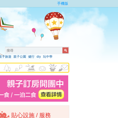
手機版
親子旅遊
親子公園
健行
diy
玩中學
貼心設施 / 服務