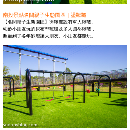
南投景點名間親子生態園區｜盪鞦韆
【名間親子生態園區】盪鞦韆設有單人鞦韆、
幼齡小朋友玩的尿布型鞦韆及多人圓盤鞦韆，
照顧到了各年齡層讓大朋友、小朋友都能玩。