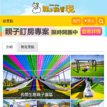
心型大草坪，彩虹溜滑梯遮陽不怕曬～
南投名間親子生態園區
@景點
熱門
▼單元
史努比遊樂園
|
2021-12-17
介紹
附近景點