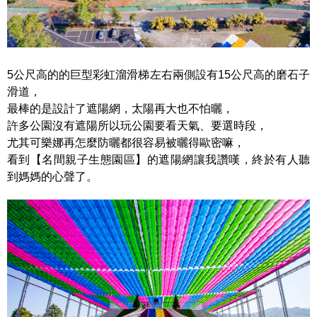
5公尺高的的巨型彩虹溜滑梯左右兩側設有15公尺高的磨石子
滑道，
最棒的是設計了遮陽網，太陽再大也不怕曬，
許多公園沒有遮陽所以玩公園要看天氣、要選時段，
尤其可樂娜再怎麼防曬都很容易被曬得歐密嘛，
看到【名間親子生態園區】的遮陽網讓我讚嘆，終於有人聽
到媽媽的心聲了。