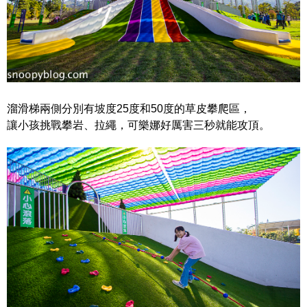
溜滑梯兩側分別有坡度25度和50度的草皮攀爬區，
讓小孩挑戰攀岩、拉繩，可樂娜好厲害三秒就能攻頂。