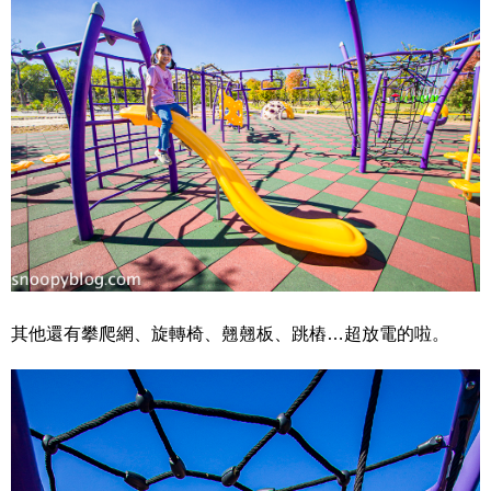
其他還有攀爬網、旋轉椅、翹翹板、跳樁…超放電的啦。