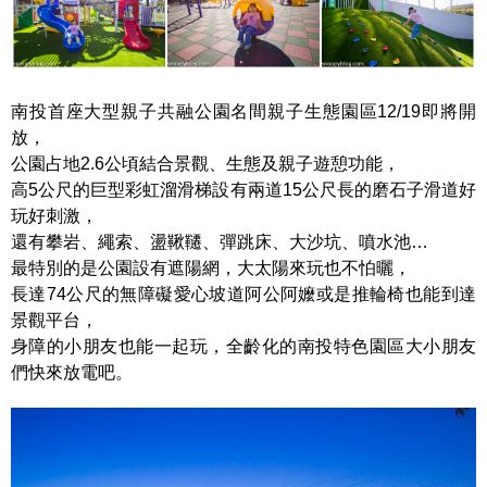
南投首座大型親子共融公園名間親子生態園區12/19即將開
放，
公園占地2.6公頃結合景觀、生態及親子遊憩功能，
高5公尺的巨型彩虹溜滑梯設有兩道15公尺長的磨石子滑道好
玩好刺激，
還有攀岩、繩索、盪鞦韆、彈跳床、大沙坑、噴水池…
最特別的是公園設有遮陽網，大太陽來玩也不怕曬，
長達74公尺的無障礙愛心坡道阿公阿嬤或是推輪椅也能到達
景觀平台，
身障的小朋友也能一起玩，全齡化的南投特色園區大小朋友
們快來放電吧。