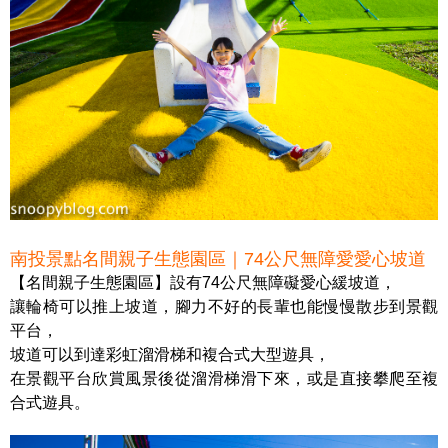
南投景點名間親子生態園區｜74公尺無障愛愛心坡道
【名間親子生態園區】設有74公尺無障礙愛心緩坡道，
讓輪椅可以推上坡道，腳力不好的長輩也能慢慢散步到景觀
平台，
坡道可以到達彩虹溜滑梯和複合式大型遊具，
在景觀平台欣賞風景後從溜滑梯滑下來，或是直接攀爬至複
合式遊具。