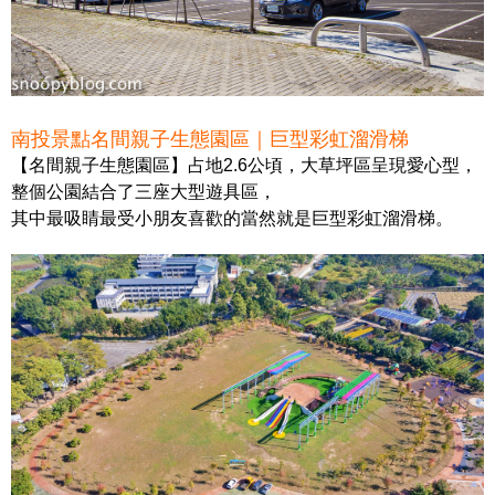
南投景點名間親子生態園區｜巨型彩虹溜滑梯
【名間親子生態園區】占地2.6公頃，大草坪區呈現愛心型，
整個公園結合了三座大型遊具區，
其中最吸睛最受小朋友喜歡的當然就是巨型彩虹溜滑梯。