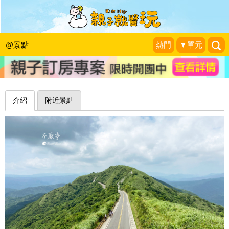
居高臨下絕佳視野，看不厭、望不盡的
寂寞公路～雙溪不厭亭
@景點
熱門
▼單元
Sweet Tina 樂在生活分享
|
2021-08-26
介紹
附近景點