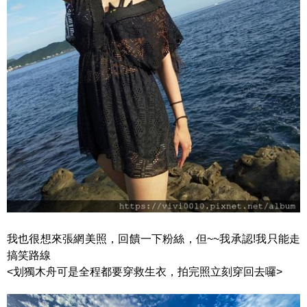
我也很想來張網美照，回饋一下粉絲，但~~我承認!我只能走
搞笑路線
<划獨木舟可是全程都要穿救生衣，拍完照立刻穿回去囉>