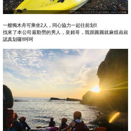
一艘獨木舟可乘坐2人，同心協力一起往前划!!
找來了本公司最勤勞的男人，皇銘哥，我跟圓圓就麻煩叔叔
認真划囉!!呵呵