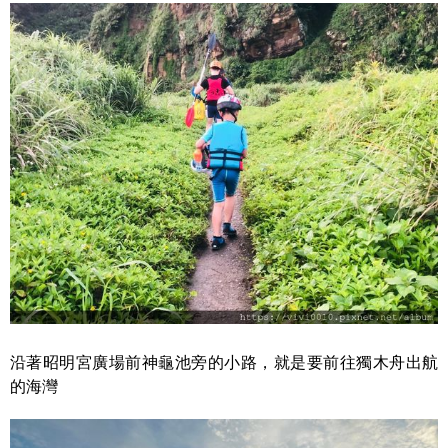
沿著昭明宮廣場前神龜池旁的小路，就是要前往獨木舟出航
的海灣