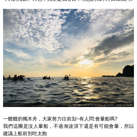
一艘艘的獨木舟，大家努力往前划~有人問:會暈船嗎?
我們這團是沒人暈船，不過海波浪下還是有可能會暈，所以
建議上船前別吃太飽