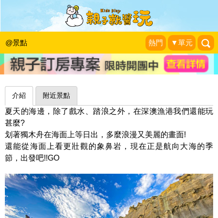
獨木舟日出團，從海上看象鼻岩～瑞芳
海島舟記
@景點
熱門
▼單元
圓圓家的移動城堡
|
2020-06-03
介紹
附近景點
夏天的海邊，除了戲水、踏浪之外，在深澳漁港我們還能玩
甚麼?
划著獨木舟在海面上等日出，多麼浪漫又美麗的畫面!
還能從海面上看更壯觀的象鼻岩，現在正是航向大海的季
節，出發吧!!GO