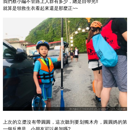
我們蔡小編不管路上人群有多少，總是自帶光!!
就算是領救生衣看起來還是那麼正~~
上次的立槳沒有帶圓圓，這次聽到要划獨木舟，圓圓媽的第
一個反應是，小朋友可以參加嗎?