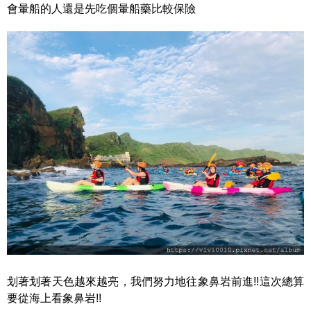
會暈船的人還是先吃個暈船藥比較保險
划著划著天色越來越亮，我們努力地往象鼻岩前進!!這次總算
要從海上看象鼻岩!!