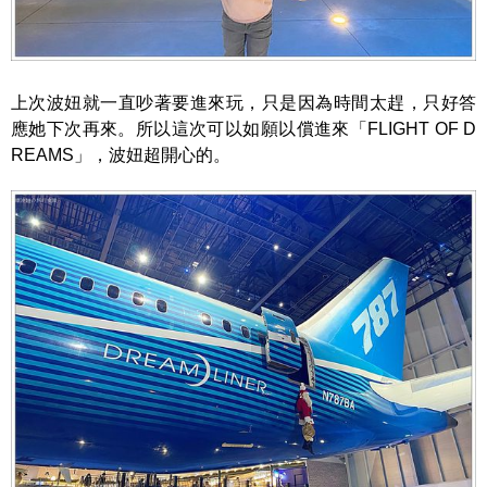
上次波妞就一直吵著要進來玩，只是因為時間太趕，只好答
應她下次再來。所以這次可以如願以償進來「FLIGHT OF D
REAMS」，波妞超開心的。