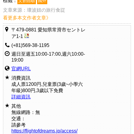
標籤：
文創體驗
國外
文章來源：
壞波妞の旅行食踨
看更多本文作者文章》
〒479-0881 愛知県常滑市セントレ
ア1-1
(+81)569-38-1195
週日至週五10:00-17:00,週六10:00-
19:00
官網URL
消費資訊
成人票1200円,兒童票(3歲~小學六
年級)800円,3歲以下免費
詳細資訊
其他
無線網路：無
交通：
請參考
https://flightofdreams.jp/access/