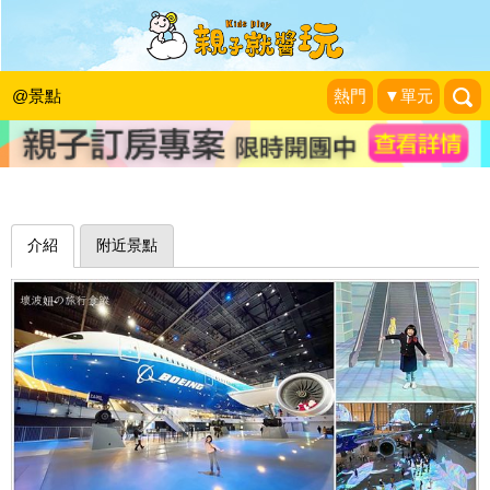
造飛機、當空姐，各式互動體驗滿足小
小飛機迷夢想～名古屋FLIGHT OF
@景點
熱門
▼單元
DREAMS
壞波妞の旅行食踨
|
2020-01-18
介紹
附近景點