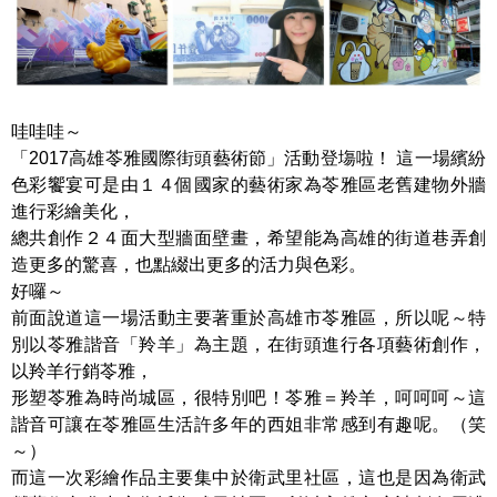
哇哇哇～
「2017高雄苓雅國際街頭藝術節」活動登塲啦！ 這一場繽紛
色彩饗宴可是由１４個國家的藝術家為苓雅區老舊建物外牆
進行彩繪美化，
總共創作２４面大型牆面壁畫，希望能為高雄的街道巷弄創
造更多的驚喜，也點綴出更多的活力與色彩。
好囉～
前面說道這一場活動主要著重於高雄市苓雅區，所以呢～特
別以苓雅諧音「羚羊」為主題，在街頭進行各項藝術創作，
以羚羊行銷苓雅，
形塑苓雅為時尚城區，很特別吧！苓雅＝羚羊，呵呵呵～這
諧音可讓在苓雅區生活許多年的西姐非常感到有趣呢。（笑
～）
而這一次彩繪作品主要集中於衛武里社區，這也是因為衛武