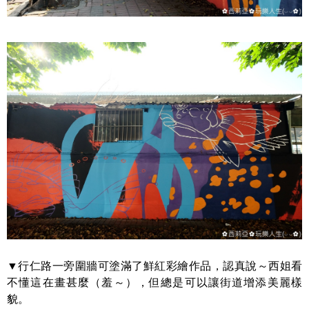
▼行仁路一旁圍牆可塗滿了鮮紅彩繪作品，認真說～西姐看
不懂這在畫甚麼（羞～），但總是可以讓街道增添美麗樣
貌。