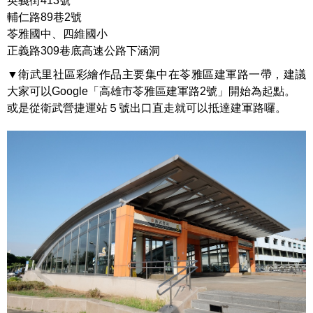
英義街413號
輔仁路89巷2號
苓雅國中、四維國小
正義路309巷底高速公路下涵洞
▼衛武里社區彩繪作品主要集中在苓雅區建軍路一帶，建議
大家可以Google「高雄市苓雅區建軍路2號」開始為起點。
或是從衛武營捷運站５號出口直走就可以抵達建軍路囉。