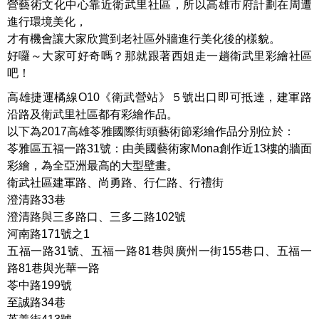
營藝術文化中心靠近衛武里社區，所以高雄市府計劃在周遭
進行環境美化，
才有機會讓大家欣賞到老社區外牆進行美化後的樣貌。
好囉～大家可好奇嗎？那就跟著西姐走一趟衛武里彩繪社區
吧！
高雄捷運橘線O10《衛武營站》５號出口即可抵達，建軍路
沿路及衛武里社區都有彩繪作品。
以下為2017高雄苓雅國際街頭藝術節彩繪作品分別位於：
苓雅區五福一路31號：由美國藝術家Mona創作近13樓的牆面
彩繪，為全亞洲最高的大型壁畫。
衛武社區建軍路、尚勇路、行仁路、行禮街
澄清路33巷
澄清路與三多路口、三多二路102號
河南路171號之1
五福一路31號、五福一路81巷與廣州一街155巷口、五福一
路81巷與光華一路
苓中路199號
至誠路34巷