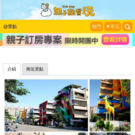
全台最大千元鈔、華麗大書櫃，整座城
市都是我的調色盤～高雄衛武里彩繪社
@景點
熱門
▼單元
區(衛武迷迷村)
✿西莉亞✿玩樂人生(◡‿◡✿)
|
2017-11-29
介紹
附近景點