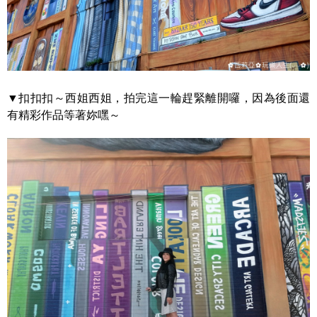
▼扣扣扣～西姐西姐，拍完這一輪趕緊離開囉，因為後面還
有精彩作品等著妳嘿～