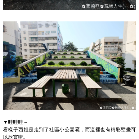
▼哇哇哇～
看樣子西姐是走到了社區小公園囉，而這裡也有精彩璧畫可
以欣賞唷。