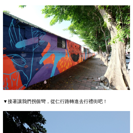
▼接著讓我們拐個彎，從仁行路轉進去行禮街吧！