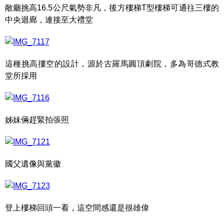
敞廳挑高16.5公尺氣勢非凡，後方樓梯T型樓梯可通往三樓的
中央迴廊，連接至大禮堂
這種挑高摟空的設計，源於古羅馬圓頂劇院，多為哥德式教
堂所採用
姊妹倆趕緊拍張照
國父遺像與黨徽
登上樓梯回頭一看，這空間感還是很雄偉