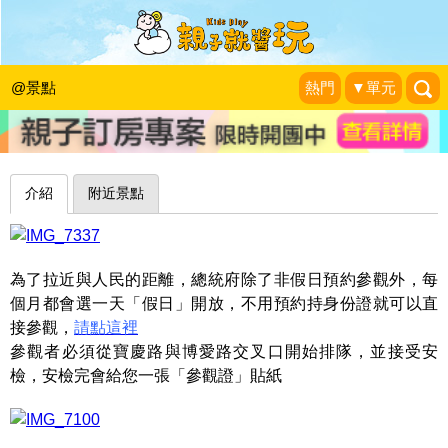
近距離參觀台灣政治中心～台北中華民
國總統府
@景點
熱門
▼單元
|
2017-10-07
介紹
附近景點
為了拉近與人民的距離，總統府除了非假日預約參觀外，每
個月都會選一天「假日」開放，不用預約持身份證就可以直
接參觀，
請點這裡
參觀者必須從寶慶路與博愛路交叉口開始排隊，並接受安
檢，安檢完會給您一張「參觀證」貼紙