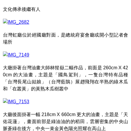
文化傳承後繼有人
台灣虹廳位於經國廳對面，是總統府宴會廳或開小型記者會
場所
大廰掛著台灣油畫大師林惺嶽二幅作品，前面是 260cm X 42
0cm 的大油畫，主題是「國鳥駕到」，一隻台灣特有品種
「台灣長尾山姑娘」（台灣藍鵲）展趐飛翔在半熟的綠木瓜
和「在叢黃」的黃熟木瓜樹叢中
大廳後面掛著一幅 218cm X 660cm 更大的油畫，主題是「天
佑花蓮」，畫面前部是綠油油的的稻田，雲層密集的中央山
脈蒼綠在後方，中央一束金黃色陽光照耀在高山上