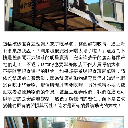
這幅模樣還真差點讓人忘了吃早餐，整個超萌吸睛，連豆哥
都衝來跟我說：「環尾狐猴跑出來曬太陽了啦！」這還真不
愧是整個關西六福莊的明星寶寶，完全讓孩子的焦點都跟著
牠們走了！不過，Difeny也要幫著飯店工作人員呼籲大家，
不要隨意餵食這裡的動物，如果想要參與餵食環尾狐猴，請
依照飯店的自費活動，因為飯店的動物保育員們才知道他們
適合吃哪些食物、哪個時間才需要吃喔！另外也請不要去驚
動或者騷擾動物們的作息，甚至去逗弄他們，我們在這裡可
以學習的是安靜地觀察、然後了解他們的習性，而不是去改
變牠們原有的習慣與習性！這才是正確的愛護動物的方式！