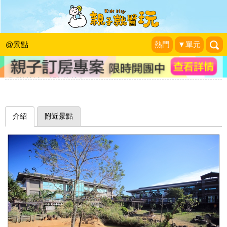
亞洲唯一結合自然生態教育與草食性動
物渡假飯店～新竹關西六福莊生態度假
@景點
熱門
▼單元
旅館
走走停停,小燈泡在旅行
|
2017-01-05
介紹
附近景點