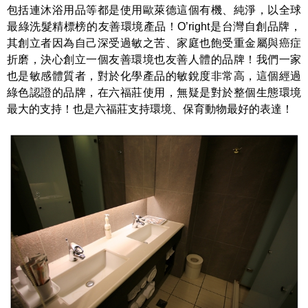
包括連沐浴用品等都是使用歐萊德這個有機、純淨，以全球
最綠洗髮精標榜的友善環境產品！O’right是台灣自創品牌，
其創立者因為自己深受過敏之苦、家庭也飽受重金屬與癌症
折磨，決心創立一個友善環境也友善人體的品牌！我們一家
也是敏感體質者，對於化學產品的敏銳度非常高，這個經過
綠色認證的品牌，在六福莊使用，無疑是對於整個生態環境
最大的支持！也是六福莊支持環境、保育動物最好的表達！