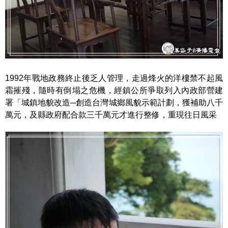
1992年戰地政務終止後乏人管理，走過烽火的洋樓禁不起風
霜摧殘，隨時有倒塌之危機，經鎮公所爭取列入內政部營建
署「城鎮地貌改造─創造台灣城鄉風貌示範計劃，獲補助八千
萬元，及縣政府配合款三千萬元才進行整修，重現往日風采