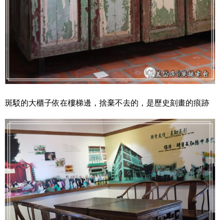
斑駁的大櫃子依在樓梯邊，捨棄不去的，是歷史刻畫的痕跡