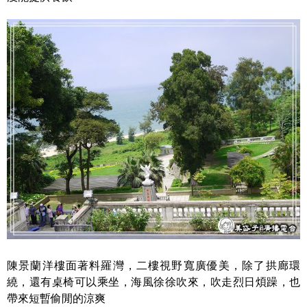
陳景蘭洋樓面著料羅灣，二樓視野寬廣優美，除了拱廊環
繞，還有桌椅可以乘坐，海風徐徐吹來，吹走烈日煩躁，也
帶來短暫偷閒的涼爽