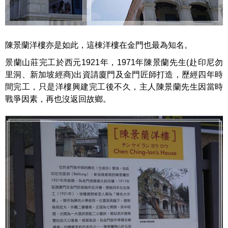
陳景蘭洋樓亦是如此，這棟洋樓在金門也最為知名。
景蘭山莊完工於西元1921年，1971年陳景蘭先生(赴印尼勿
里洞、新加坡經商)出資請廈門及金門匠師打造，歷經四年時
間完工，只是洋樓興建完工後不久，主人陳景蘭先生因當時
戰爭因素，再也沒返回故鄉。