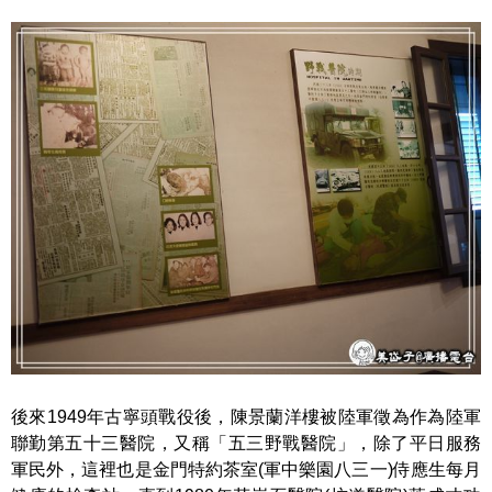
後來1949年古寧頭戰役後，陳景蘭洋樓被陸軍徵為作為陸軍
聯勤第五十三醫院，又稱「五三野戰醫院」，除了平日服務
軍民外，這裡也是金門特約茶室(軍中樂園八三一)侍應生每月