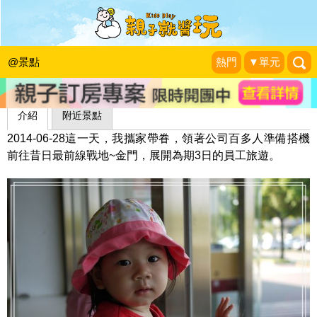
一窺歷史的秘密～金門陳景蘭洋樓
美岱子@廣播電台
|
2014-06-28
@景點
熱門
▼單元
介紹
附近景點
2014-06-28這一天，我攜家帶眷，領著公司百多人準備搭機
前往昔日最前線戰地~金門，展開為期3日的員工旅遊。