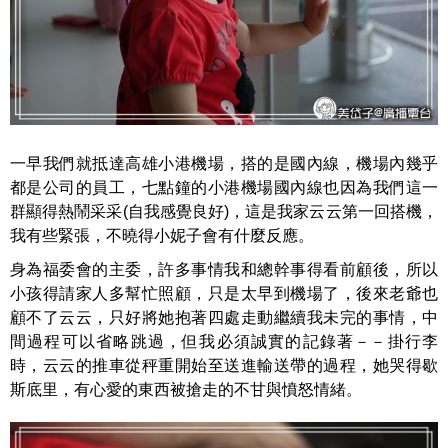
一早我們就抵達高雄小港機場，搭的是國內線，機場內幾乎
都是公司的員工，七點鐘的小港機場國內線也因為我們這一
群顯得熱鬧采采(自我感覺良好)，這是我家云云第一回搭機，
我有些緊張，不曉得小妮子會有什麼反應。
身為福委會的主委，許多事情我和總幹事得看前顧後，所以
小孩得請家人多幫忙照顧，只是太早到機場了，後來老爺也
顧不了云云，只好將她抱著四處走動繼續我未完的事情，中
間過程可以省略跳過，但我必須誠實的記錄著－－掛行李
時，云云的推車從秤重開始至送進輸送帶的過程，她哭得歇
斯底里，有心愛的東西被搶走的不甘與憤怒情緒。