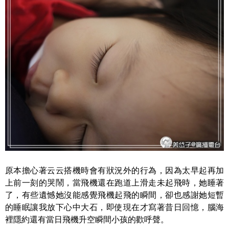
原本擔心著云云搭機時會有狀況外的行為，因為太早起再加
上前一刻的哭鬧，當飛機還在跑道上滑走未起飛時，她睡著
了，有些遺憾她沒能感覺飛機起飛的瞬間，卻也感謝她短暫
的睡眠讓我放下心中大石，即使現在才寫著昔日回憶，腦海
裡隱約還有當日飛機升空瞬間小孩的歡呼聲。