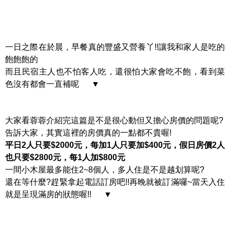
一日之際在於晨，早餐真的豐盛又營養丫!!讓我和家人是吃的
飽飽飽的
而且民宿主人也不怕客人吃，還很怕大家會吃不飽，看到菜
色沒有都會一直補呢 ▼
大家看蓉蓉介紹完這篇是不是很心動但又擔心房價的問題呢?
告訴大家，其實這裡的房價真的一點都不貴喔!
平日2人只要$2000元，每加1人只要加$400元，假日房價2人
也只要$2800元，每1人加$800元
一間小木屋最多能住2~8個人，多人住是不是越划算呢?
還在等什麼?趕緊拿起電話訂房吧!!再晚就被訂滿囉~當天入住
就是呈現滿房的狀態喔!! ▼