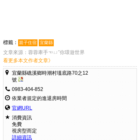
標籤：
親子住宿
宜蘭縣
文章來源：
蓉蓉牽手☜ㄩˇ你環遊世界
看更多本文作者文章》
宜蘭縣礁溪鄉時潮村塭底路70之12
號
0983-404-852
依業者規定的進退房時間
官網URL
消費資訊
免費
視房型而定
詳細資訊