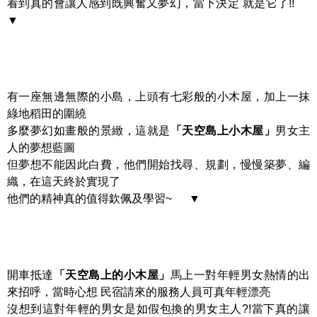
看到真的會讓人感到既興奮又夢幻，當下決定 就是它了!!
▼
有一座無邊無際的小島，上頭有七彩般的小木屋，加上一抹
綠地稻田的圍繞
多麼夢幻如畫般的景緻，這就是
「天空島上小木屋」
男女主
人的夢想藍圖
但夢想不能因此白費，他們開始找尋、規劃，慢慢築夢、編
織，在這天終於實現了
他們的精神真的值得欽佩及學習~ ▼
開車抵達
「天空島上的小木屋」
馬上一對年輕男女熱情的出
來招呼，當時心想 民宿請來的服務人員可真年輕漂亮
沒想到這對年輕的男女是如假包換的男女主人?!當下真的讓