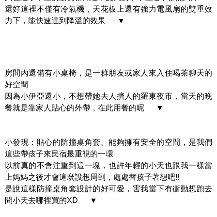
還好這裡不僅有冷氣機，天花板上還有強力電風扇的雙重效
力下，能快速達到降溫的效果 ▼
房間內還備有小桌椅，是一群朋友或家人來入住喝茶聊天的
好空間
因為小伊亞還小，不想帶她去人擠人的羅東夜市，當天的晚
餐就是靠家人貼心的外帶，在此用餐的呢 ▼
小發現：貼心的防撞桌角套。能夠擁有安全的空間，是我們
這些帶孩子來民宿最重視的一環
以前真的不會注重到這一塊，也許年輕的小天也跟我一樣當
上媽媽之後才會這麼設想周到，處處替孩子著想吧!!
是說這樣防撞桌角套設計的好可愛，害我當下有衝動想跑去
問小天去哪裡買的XD ▼