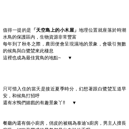
值得一提的是
「天空島上的小木屋」
地理位置就座落於時潮
水鳥的保護區內，生物資源非常豐富
每年到了秋冬之際，農田便會呈現濕地的景象，會吸引無數
的候鳥與白鷺鷥來此棲息
這裡也成為最佳賞鳥的地點~ ▼
只可惜入住的當天是接近夏季時分，幻想著跟白鷺鷥互道早
安，和候鳥打招呼
還有水鴨們嬉戲的有趣景象丫!! ▼
餐廳內還有個小廚房，俏皮的被稱為泰迪's廚房，男主人擅長