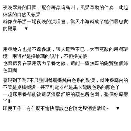
夜晚翠綠的田園，配合著蟲鳴鳥叫，風聲草動的伴奏，此起
彼落的自然天籟聲
就像在舉辦一場夜晚的演唱會，當天小海就成了牠們最忠實
的觀眾 ▼
用餐地方也是不遑多讓，讓人驚艷不已，大而寬敞的用餐環
境，兩邊都是採玻璃的設計，不但採光優
也讓房客在享用活力早餐之餘，還能一望無際的飽覽整個綠
色田園
發現到了嗎?不只整間餐廳採純白色系的裝潢，就連餐廳內的
不管是桌椅擺設，甚至到電器都是馬卡龍暖色系的顏色丫
一起床用餐都能被這麼溫馨舒服的顏色所包圍，整個好療癒
丫!!
即便工作上有什麼不愉快應該也會隨之煙消雲散啦~ ▼