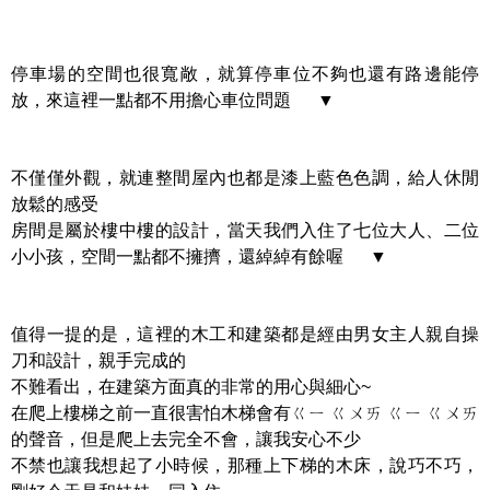
停車場的空間也很寬敞，就算停車位不夠也還有路邊能停
放，來這裡一點都不用擔心車位問題 ▼
不僅僅外觀，就連整間屋內也都是漆上藍色色調，給人休閒
放鬆的感受
房間是屬於樓中樓的設計，當天我們入住了七位大人、二位
小小孩，空間一點都不擁擠，還綽綽有餘喔 ▼
值得一提的是，這裡的木工和建築都是經由男女主人親自操
刀和設計，親手完成的
不難看出，在建築方面真的非常的用心與細心~
在爬上樓梯之前一直很害怕木梯會有ㄍㄧ ㄍㄨㄞ ㄍㄧ ㄍㄨㄞ
的聲音，但是爬上去完全不會，讓我安心不少
不禁也讓我想起了小時候，那種上下梯的木床，說巧不巧，