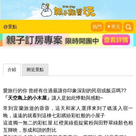
遠遠望去，看見島上的星光！帶著孩子
躍上彩虹趣～宜蘭礁溪天空島上的小木
@景點
熱門
▼單元
屋
蓉蓉牽手☜ㄩˇ你環遊世界
|
2014-04-29
介紹
附近景點
愛旅行的你 曾經有住過最讓你印象深刻的民宿或飯店嗎??
「天空島上的小木屋」
讓人是如此悸動與感動~
常到宜蘭旅遊的蓉蓉，這天和家人選擇來到了礁溪入宿一
晚，遠遠的就看到這棟七彩繽紛彩虹般的小屋子
這道獨一無二的彩虹屋 紅橙黃綠藍靛紫粉與田野翠綠顏色相
互輝映，形成和諧的對比