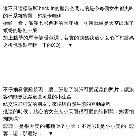
還不只這樣喔!!Check in的櫃台空間走的是令每個女生都尖叫
的日系雜貨風，超級卡哇伊
抬頭一看，佈滿七彩色調的天花板，彷彿就像是天空出現了
繽紛的彩虹一般
加上牆壁的馬卡龍暖色調，著實的擄獲我這少女心丫!!(當媽
之後也想裝年輕一下的XD) ▼
不仔細看很難發現，牆上張貼了幾張可愛昆蟲的照片，讓旅
客們能更認識這些可愛的小生命
結交這群可愛的朋友，來場與自然生態的互動旅程
抵達的時候，貼心的女主人小天還很可愛的詢問我：妳害怕
蜘蛛嗎?
蓉蓉：是很大隻的那種嗎? 小天：不是啦!!是小小隻的! 蓉
蓉：嗯，那還好... ▼