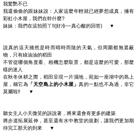
我驚艷不已
我還偷偷的跟妹妹說：人家這麼年輕就已經夢想成真，擁有
彩虹小木屋，我們在幹什麼?
妹妹：我們在這拍照丫!!(好冷~~真心酸的回答) ▼
說真的這天雖然是時而晴時而陰的天氣，但周圍都無遮蔽
物，只有綠油油的稻田
不管從哪個角度看、相機怎麼取景，都是這麼的可愛，那麼
樣的迷人
在秋冬休耕之際，稻田呈現一片濕地，宛如一座湖中的島上
屋，稱它為
「天空島上的小木屋」
真的一點也不為過，非它
莫屬啦!! ▼
聽女主人小天微笑的訴說著，將來還會有更多的建築
將步道拓展延伸，甚至還有水中教堂的規劃，讓我們更加期
待完工那天的到來 ▼