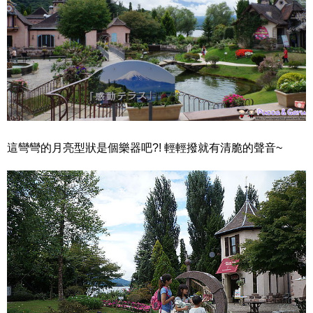
這彎彎的月亮型狀是個樂器吧?! 輕輕撥就有清脆的聲音~