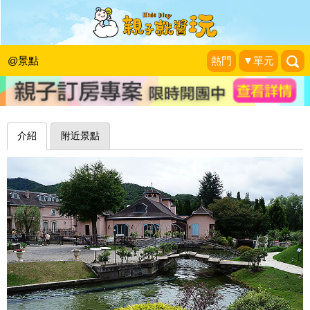
全世界最大的音樂盒！東京河口湖音樂
盒之森美術館
@景點
熱門
▼單元
Pucca&Garu親子嘻遊記
|
2014-09-25
介紹
附近景點