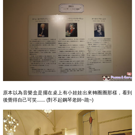
原本以為音樂盒是擺在桌上有小娃娃出來轉圈圈那樣，看到
後覺得自己可笑....... (對不起鋼琴老師~跪~)