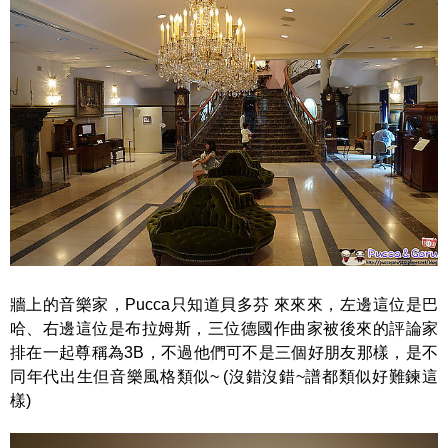
牆上的音樂家，Pucca只知道貝多芬 來來來，左邊這位是巴
哈、右邊這位是布拉姆斯，三位德國作曲家被後來的評論家
排在一起尊稱為3B，不過他們可不是三個好朋友那樣，是不
同年代出生但音樂風格類似~ (沒錯沒錯~譜都類似好難鍊這
樣)