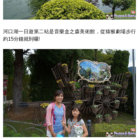
河口湖一日遊第二站是音樂盒之森美術館，從猿猴劇場步行
約15分鐘就到囉!