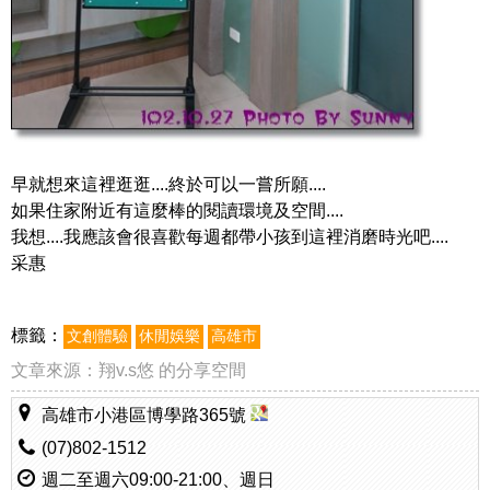
早就想來這裡逛逛....終於可以一嘗所願....
如果住家附近有這麼棒的閱讀環境及空間....
我想....我應該會很喜歡每週都帶小孩到這裡消磨時光吧....
采惠
標籤：
文創體驗
休閒娛樂
高雄市
文章來源：
翔v.s悠 的分享空間
高雄市小港區博學路365號
(07)802-1512
週二至週六09:00-21:00、週日