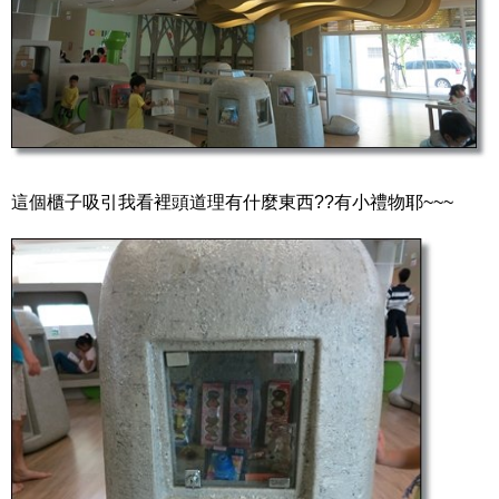
這個櫃子吸引我看裡頭道理有什麼東西??有小禮物耶~~~