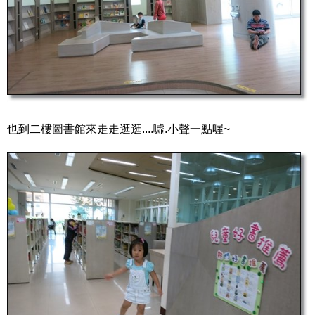
也到二樓圖書館來走走逛逛....噓.小聲一點喔~