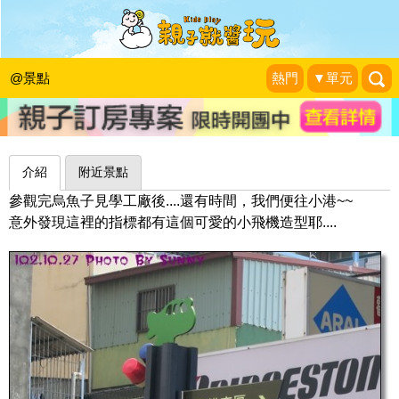
在小火車裡面作森林閱讀：高雄市立圖
書館小港分館
@景點
熱門
▼單元
|
2013-12-01
介紹
附近景點
參觀完烏魚子見學工廠後....還有時間，我們便往小港~~
意外發現這裡的指標都有這個可愛的小飛機造型耶....