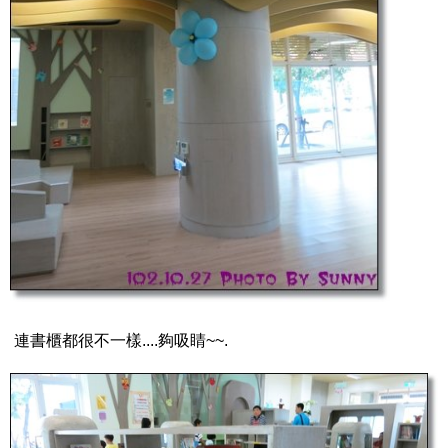
連書櫃都很不一樣....夠吸睛~~.