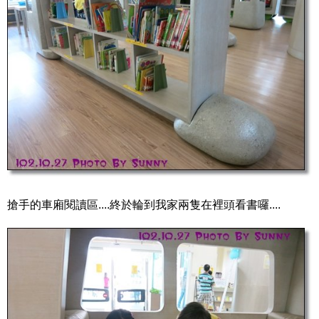
搶手的車廂閱讀區....終於輪到我家兩隻在裡頭看書囉....