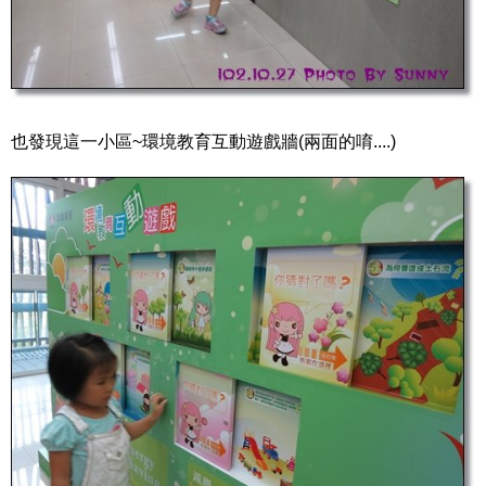
也發現這一小區~環境教育互動遊戲牆(兩面的唷....)