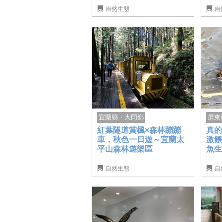
自然生態
自
屏東
宜蘭縣・大同鄉
真
紅葉隧道賞楓×森林蹦蹦
激
車，秋色一日遊～宜蘭太
魚
平山森林遊樂區
自然生態
自