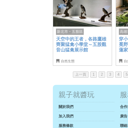
新北市・五股區
高雄
天空中的王者，各路鷹雄
穿
齊聚猛禽小學堂～五股觀
冕
音山猛禽展示館
蓮
自然生態
自
上一頁
1
2
3
4
5
親子就醬玩
服
關於我們
合作
加入我們
廣告
服務條款
聯絡