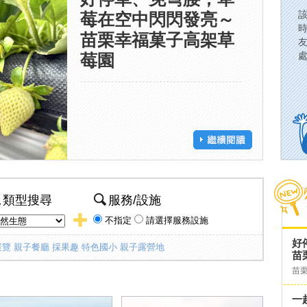
莓在空中閃閃發亮～
苗栗幸福菓子高架草
莓園
類型搜尋
服務/設施
不指定
請選擇服務設施
好
展覽
親子餐廳
採果趣
特色國小
親子露營地
苗
苗
一