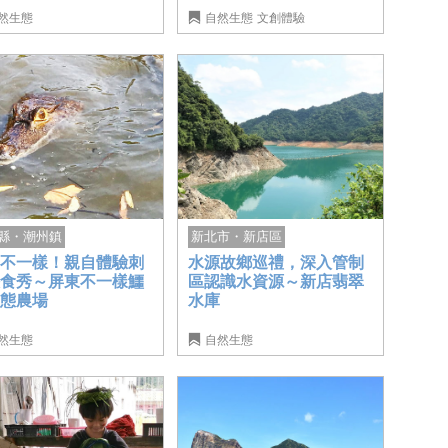
然生態
自然生態
文創體驗
縣・潮州鎮
新北市・新店區
的不一樣！親自體驗刺
水源故鄉巡禮，深入管制
餵食秀～屏東不一樣鱷
區認識水資源～新店翡翠
生態農場
水庫
然生態
自然生態