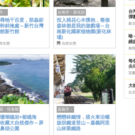
台灣
台南市・新化區
市・
彈
投入桃花心木懷抱，整個
裡尋牠千百度，那蟲卻
新
森林都是我的遊戲場～台
枝幹斜掩處～新竹台灣
南新化國家植物園(新化林
蟲館新竹館
咻
場)
繞
然生態
自然生態
南
每
尖
宜
大
台
縣・恆春鄉
嘉義市・
珊瑚礁岩×裙礁海
戀戀林鐵情，搭火車沿螺
，收藏大自然傑作～屏
旋狀鐵道登山～嘉義阿里
貓鼻頭公園
山林業鐵路