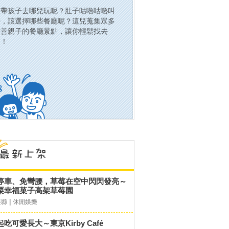
該帶孩子去哪兒玩呢？肚子咕嚕咕嚕叫
時，該選擇哪些餐廳呢？這兒蒐集眾多
友善親子的餐廳景點，讓你輕鬆找去
處！
停車、免彎腰，草莓在空中閃閃發亮～
栗幸福菓子高架草莓園
|
栗縣
休閒娛樂
起吃可愛長大～東京Kirby Café