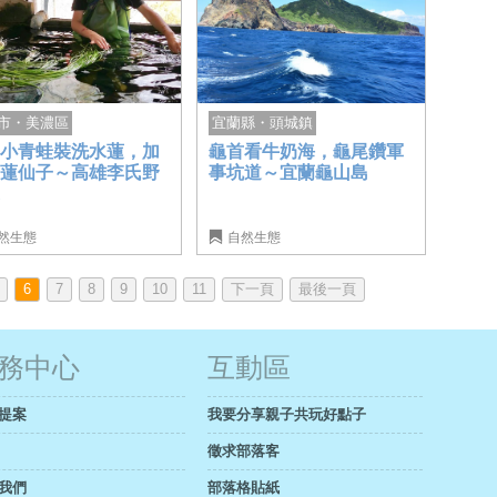
市・美濃區
宜蘭縣・頭城鎮
小小青蛙裝洗水蓮，加
龜首看牛奶海，龜尾鑽軍
野蓮仙子～高雄李氏野
事坑道～宜蘭龜山島
家
然生態
自然生態
6
7
8
9
10
11
下一頁
最後一頁
務中心
互動區
提案
我要分享親子共玩好點子
徵求部落客
我們
部落格貼紙