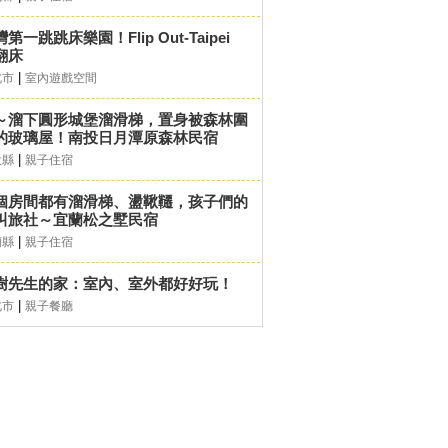
第一跳跳床樂園！Flip Out-Taipei
翻床
|
北市
室內遊戲空間
～溜下圓形城堡溜滑梯，置身被森林圍
的玻璃屋！南投日月潭原森林民宿
|
投縣
親子住宿
個房間都有溜滑梯、盪鞦韆，孩子們的
叫旅社～宜蘭松之墅民宿
|
蘭縣
親子住宿
樹先生的家：室內、室外都好好玩！
|
北市
親子餐廳