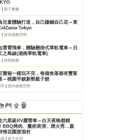
KYO
|
外
親子餐廳
為兒童體驗打造，自己賺錢自己花～東
idZania Tokyo
|
外
室內遊戲空間
如雲霄飛車，體驗懸掛式單軌電車～日
江之島線(湘南單軌電車)
|
外
休閒娛樂
百寶箱一樣玩不完，每個角落都有豐富
喜～桃園平鎮新勢親子館
|
園市
室內遊戲空間
住六星級RV露營車～白天夜晚都精
！BBQ烤肉、魔術表演、煙火秀…嘉
詩情花園渡假村
|
義縣
親子住宿