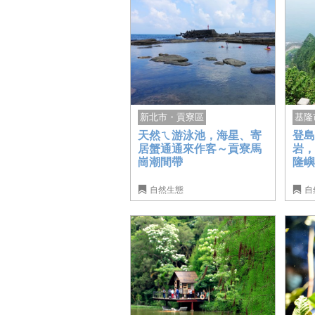
基隆
新北市・貢寮區
登島
天然ㄟ游泳池，海星、寄
岩
居蟹通通來作客～貢寮馬
隆
崗潮間帶
自然生態
自