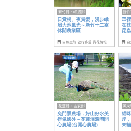
新竹
新竹縣・峨眉鄉
眾
日賞桐、夜賞螢，漫步峨
在
眉大池風光～新竹十二寮
昆
休閒農業區
自然生態
健行步道
賞花情報
自
屏東
花蓮縣・吉安鄉
貓咪
免門票農場，好山好水美
岸
得像國外～花蓮洄瀾灣開
東
心農場(台開心農場)