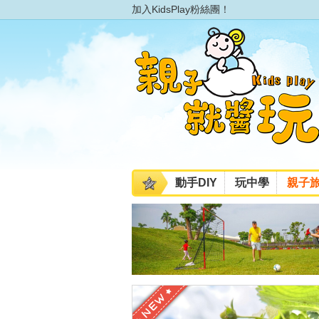
加入KidsPlay粉絲團！
動手DIY
玩中學
親子