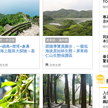
TO
國
專
京K
國
宛
市・中正區
屏東縣・滿州鄉
本
+繞島+燈塔+象鼻
跟隨導覽員腳步，一窺低
國
，海上龍珠大探險～基
海拔原始林生態～屏東南
嶼
仁山生態保護區
像
驚
然生態
自然生態
桃
入
采
義
嘉