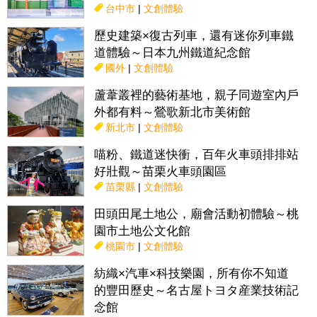
台中市
|
文創體驗
歷史建築×復古列車，還有迷你列車鐵
道體驗～日本九州鐵道紀念館
國外
|
文創體驗
蘆葦叢裡的藝術基地，親子同遊室內戶
外都有料～鶯歌新北市美術館
新北市
|
文創體驗
喵粉、鐵道迷快衝，百年火車頭排排站
好壯觀～苗栗火車頭園區
苗栗縣
|
文創體驗
田頭田尾土地公，廟會活動初體驗～桃
園市土地公文化館
桃園市
|
文創體驗
紡織×汽車×科技樂園，所有你不知道
的豐田歷史～名古屋トヨタ産業技術記
念館