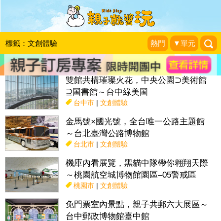
搜尋目前位置》
標籤：文創體驗
熱門
▼單元
話題：
親子活動＆展覽
親子餐廳
採果趣
特色國小
親子露營地
雙館共構璀璨火花，中央公園⊃美術館
⊇圖書館～台中綠美圖
台中市
|
文創體驗
金馬號×國光號，全台唯一公路主題館
～台北臺灣公路博物館
台北市
|
文創體驗
機庫內看展覽，黑貓中隊帶你翱翔天際
～桃園航空城博物館園區–05警戒區
桃園市
|
文創體驗
免門票室內景點，親子共郵六大展區～
台中郵政博物館臺中館