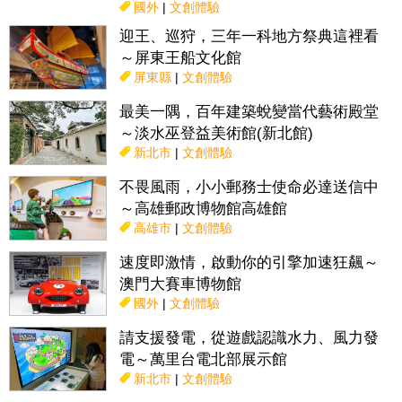
國外
|
文創體驗
迎王、巡狩，三年一科地方祭典這裡看
～屏東王船文化館
屏東縣
|
文創體驗
最美一隅，百年建築蛻變當代藝術殿堂
～淡水巫登益美術館(新北館)
新北市
|
文創體驗
不畏風雨，小小郵務士使命必達送信中
～高雄郵政博物館高雄館
高雄市
|
文創體驗
速度即激情，啟動你的引擎加速狂飆～
澳門大賽車博物館
國外
|
文創體驗
請支援發電，從遊戲認識水力、風力發
電～萬里台電北部展示館
新北市
|
文創體驗