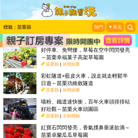
搜尋目前位置》
標籤：苗栗縣
熱門
▼單元
話題：
親子活動＆展覽
親子餐廳
採果趣
特色國小
親子露營地
好停車、免彎腰，草莓在空中閃閃發亮
～苗栗幸福菓子高架草莓園
苗栗縣
|
休閒娛樂
彩虹隧道×藍皮火車，說走就走輕鬆半
日遊～苗栗功維敘隧道
苗栗縣
|
休閒娛樂
喵粉、鐵道迷快衝，百年火車頭排排站
好壯觀～苗栗火車頭園區
苗栗縣
|
文創體驗
紅寶石閃閃發亮，香氣撲鼻垂涎欲滴～
苗栗卓蘭瓜瓜草莓園