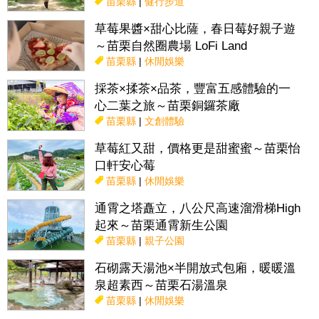
苗栗縣
|
健行步道
草莓果醬×甜心比薩，春日莓好親子遊
～苗栗自然圈農場 LoFi Land
苗栗縣
|
休閒娛樂
採茶×揉茶×品茶，豐富五感體驗的一
心二葉之旅～苗栗銅鑼茶廠
苗栗縣
|
文創體驗
草莓紅又甜，價格更是甜蜜蜜～苗栗怡
口軒安心莓
苗栗縣
|
休閒娛樂
通霄之塔矗立，八公尺高速溜滑梯High
起來～苗栗通霄新生公園
苗栗縣
|
親子公園
石砌露天湯池×半開放式包廂，暖暖溫
泉超素西～苗栗石湯溫泉
苗栗縣
|
休閒娛樂