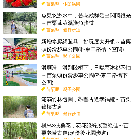
苗栗縣
|
休閒娛樂
魚兒悠游水中，苦花成群發出閃閃銀光
～苗栗蓬萊溪護魚步道
苗栗縣
|
健行步道
新增攀爬網遊具，好玩度大升級～苗栗
頭份滑步車公園(科東二路橋下空間)
苗栗縣
|
親子公園
滑啊滑，滑到陸橋下，日曬雨淋都不怕
～苗栗頭份滑步車公園(科東二路橋下
空間)
苗栗縣
|
親子公園
滿滿竹林包圍，敲響古道幸福鐘～苗栗
鐘樓古道
苗栗縣
|
健行步道
楓林×扶桑花，花花綠綠展望絕佳～苗
栗老崎古道(頭份後花園步道)