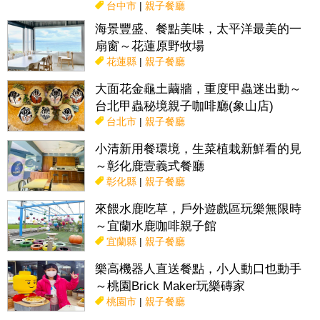
台中市
|
親子餐廳
海景豐盛、餐點美味，太平洋最美的一
扇窗～花蓮原野牧場
花蓮縣
|
親子餐廳
大面花金龜土繭牆，重度甲蟲迷出動～
台北甲蟲秘境親子咖啡廳(象山店)
台北市
|
親子餐廳
小清新用餐環境，生菜植栽新鮮看的見
～彰化鹿壹義式餐廳
彰化縣
|
親子餐廳
來餵水鹿吃草，戶外遊戲區玩樂無限時
～宜蘭水鹿咖啡親子館
宜蘭縣
|
親子餐廳
樂高機器人直送餐點，小人動口也動手
～桃園Brick Maker玩樂磚家
桃園市
|
親子餐廳