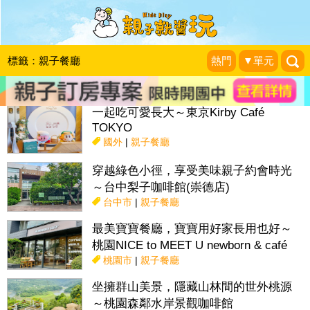
搜尋目前位置》
標籤：親子餐廳
熱門
▼單元
話題：
親子活動＆展覽
親子餐廳
採果趣
特色國小
親子露營地
一起吃可愛長大～東京Kirby Café
TOKYO
國外
|
親子餐廳
穿越綠色小徑，享受美味親子約會時光
～台中梨子咖啡館(崇德店)
台中市
|
親子餐廳
最美寶寶餐廳，寶寶用好家長用也好～
桃園NICE to MEET U newborn & café
桃園市
|
親子餐廳
坐擁群山美景，隱藏山林間的世外桃源
～桃園森鄰水岸景觀咖啡館