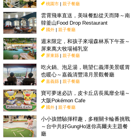
桃園市
|
親子餐廳
雲霄飛車直送，美味餐點從天而降～南
韓釜山Food Drop Restaurant
國外
|
親子餐廳
週末限定，和孩子來場森林系下午茶～
屏東萬大牧場補乳室
屏東縣
|
親子餐廳
吃火鍋、泡足湯，眺望仁義潭美景暖胃
也暖心～嘉義清豐濤月景觀餐廳
嘉義縣
|
親子餐廳
寶可夢迷必訪，皮卡丘店長風靡全場～
大阪Pokémon Cafe
國外
|
親子餐廳
小小孩體驗揮桿趣，多種關卡輪番挑戰
～台中共好GungHo迷你高爾夫主題餐
廳