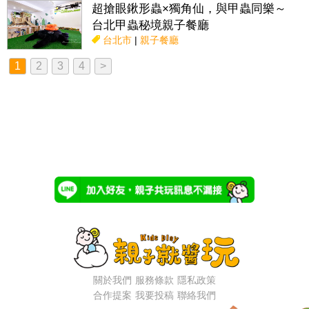
超搶眼鍬形蟲×獨角仙，與甲蟲同樂～
台北甲蟲秘境親子餐廳
台北市
|
親子餐廳
1
2
3
4
>
關於我們
服務條款
隱私政策
合作提案
我要投稿
聯絡我們