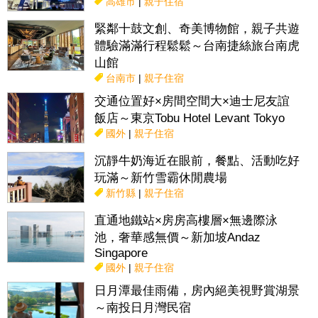
高雄市
|
親子住宿
緊鄰十鼓文創、奇美博物館，親子共遊
體驗滿滿行程鬆鬆～台南捷絲旅台南虎
山館
台南市
|
親子住宿
交通位置好×房間空間大×迪士尼友誼
飯店～東京Tobu Hotel Levant Tokyo
國外
|
親子住宿
沉靜牛奶海近在眼前，餐點、活動吃好
玩滿～新竹雪霸休閒農場
新竹縣
|
親子住宿
直通地鐵站×房房高樓層×無邊際泳
池，奢華感無價～新加坡Andaz
Singapore
國外
|
親子住宿
日月潭最佳雨備，房內絕美視野賞湖景
～南投日月灣民宿