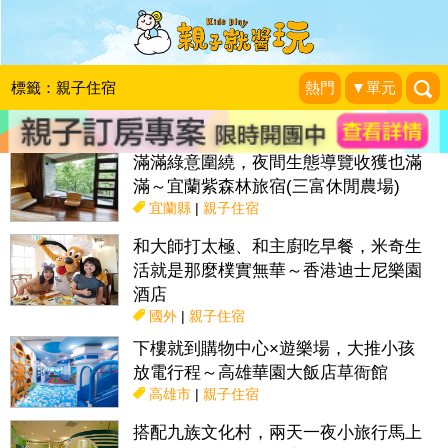
搜尋目前位置》
標籤：親子住宿
熱門
▼單元
話題：
親子活動＆展覽
親子餐廳
採果趣
特色國小
親子露營地
滿滿綠意圍繞，夜間生態導覽收獲也滿
滿～宜蘭紫森林旅宿(三富休閒農場)
宜蘭縣
|
親子住宿
和大師打太極、和主廚吃早餐，米奇生
活就是那麼樸實無華～香港迪士尼樂園
酒店
國外
|
親子住宿
下樓就到購物中心×遊樂場，大推小孩
放電行程～高雄華園大飯店草衙館
高雄市
|
親子住宿
搭配九族文化村，兩天一夜小旅行馬上