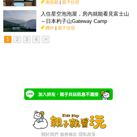
南投縣
|
親子住宿
入住星空泡泡屋，房內就能看見富士山
～日本杓子山Gateway Camp
國外
|
親子住宿
1
2
3
4
>
關於我們
服務條款
隱私政策