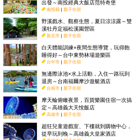
出發～南投經典大飯店范特奇堡
南投縣
|
親子住宿
野溪戲水、觀察生態，夏日涼涼露～雙
溪牡丹定福松溪園營區
新北市
|
親子住宿
白天體能訓練×夜間生態導覽，玩得飽
睡得好～台中東勢林場遊樂區
台中市
|
親子住宿
無邊際泳池×水上活動，入住一路玩到
退房～台南福爾摩沙遊艇酒店
台南市
|
親子住宿
摩天輪俯瞰夜景，百貨樂園住宿一次搞
定～高雄義大天悅飯店
高雄市
|
親子住宿
超狂兒童遊戲室、下樓就到購物中心，
從早玩到晚～高雄義大皇家酒店