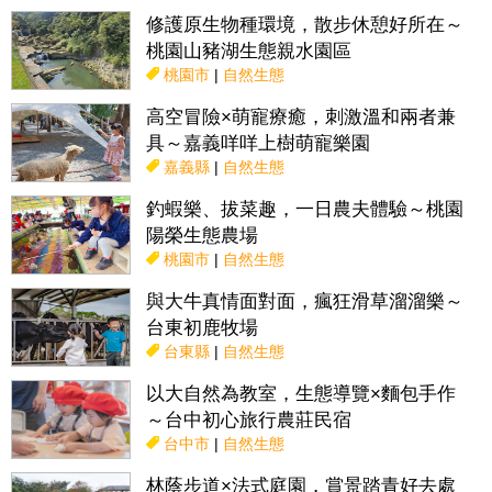
修護原生物種環境，散步休憩好所在～
桃園山豬湖生態親水園區
桃園市
|
自然生態
高空冒險×萌寵療癒，刺激溫和兩者兼
具～嘉義咩咩上樹萌寵樂園
嘉義縣
|
自然生態
釣蝦樂、拔菜趣，一日農夫體驗～桃園
陽榮生態農場
桃園市
|
自然生態
與大牛真情面對面，瘋狂滑草溜溜樂～
台東初鹿牧場
台東縣
|
自然生態
以大自然為教室，生態導覽×麵包手作
～台中初心旅行農莊民宿
台中市
|
自然生態
林蔭步道×法式庭園，賞景踏青好去處