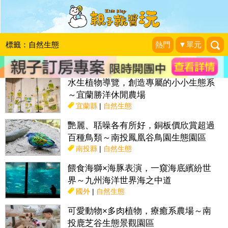
搜尋目前位置》
標籤：自然生態
熱門
▼單元
話題：
親子活動＆展覽
親子餐廳
採果趣
特色國小
親子露營地
水生植物導覽，創造專屬的小小生態系
～宜蘭勝洋休閒農場
宜蘭縣
|
自然生態
艷麗、聒噪各有所好，銅板價欣賞超過
百種鳥類～南投鳳凰谷鳥園生態園區
南投縣
|
自然生態
餵食海獅×海豚表演，一窺海底繽紛世
界～九州海洋世界海之中道
國外
|
自然生態
可愛動物×多肉植物，療癒系農場～南
投鹿芝谷生態景觀園區