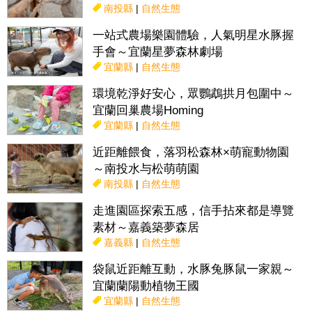
南投縣
|
自然生態
一站式農場樂園體驗，人氣明星水豚握
手會～宜蘭星夢森林劇場
宜蘭縣
|
自然生態
環境乾淨好安心，眾鸚鵡拱月包圍中～
宜蘭回巢農場Homing
宜蘭縣
|
自然生態
近距離餵食，落羽松森林×萌寵動物園
～南投水与松萌萌園
南投縣
|
自然生態
走進園區探索五感，信手拈來都是導覽
素材～嘉義築夢森居
嘉義縣
|
自然生態
袋鼠近距離互動，水豚兔豚鼠一家親～
宜蘭蘭陽動植物王國
宜蘭縣
|
自然生態