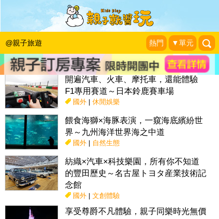
搜尋目前位置》
@親子旅遊
熱門
▼單元
話題：
親子活動＆展覽
親子餐廳
採果趣
特色國小
親子露營地
開遍汽車、火車、摩托車，還能體驗
F1專用賽道～日本鈴鹿賽車場
國外
|
休閒娛樂
餵食海獅×海豚表演，一窺海底繽紛世
界～九州海洋世界海之中道
國外
|
自然生態
紡織×汽車×科技樂園，所有你不知道
的豐田歷史～名古屋トヨタ産業技術記
念館
國外
|
文創體驗
享受尊爵不凡體驗，親子同樂時光無價