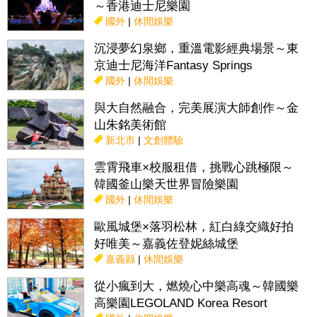
～香港迪士尼樂園
國外
|
休閒娛樂
沉浸夢幻泉鄉，重溫電影經典場景～東
京迪士尼海洋Fantasy Springs
國外
|
休閒娛樂
與大自然融合，完美展演大師創作～金
山朱銘美術館
新北市
|
文創體驗
雲霄飛車×校服租借，挑戰心跳極限～
韓國釜山樂天世界冒險樂園
國外
|
休閒娛樂
歐風城堡×落羽松林，紅白綠交織好拍
好唯美～嘉義佐登妮絲城堡
嘉義縣
|
休閒娛樂
從小瘋到大，燃燒心中樂高魂～韓國樂
高樂園LEGOLAND Korea Resort