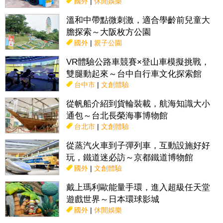
國外
|
休閒娛樂
溫和中帶點微刺激，適合學齡前兒童大
膽探索～大阪枚方公園
國外
|
親子公園
VR體驗公路車競賽×登山車模擬挑戰，
雙腿動起來～台中自行車文化探索館
台中市
|
文創體驗
從帆船介紹到貨輪裝載，航海知識大小
通包～台北長榮海事博物館
台北市
|
文創體驗
從蒸汽火車到子彈列車，互動設施好好
玩，鐵道迷必訪～京都鐵道博物館
國外
|
文創體驗
戴上瑪利歐能量手環，進入超級任天堂
遊戲世界～日本環球影城
國外
|
休閒娛樂