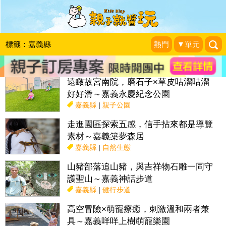
搜尋目前位置》
標籤：嘉義縣
熱門
▼單元
話題：
親子活動＆展覽
親子餐廳
採果趣
特色國小
親子露營地
遠瞰故宮南院，磨石子×草皮咕溜咕溜
好好滑～嘉義永慶紀念公園
嘉義縣
|
親子公園
走進園區探索五感，信手拈來都是導覽
素材～嘉義築夢森居
嘉義縣
|
自然生態
山豬部落追山豬，與吉祥物石雕一同守
護聖山～嘉義神話步道
嘉義縣
|
健行步道
高空冒險×萌寵療癒，刺激溫和兩者兼
具～嘉義咩咩上樹萌寵樂園