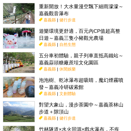
重新開放！大水量漫空飄下細雨濛濛～
嘉義觀音瀑布
嘉義縣
|
健行步道
遊樂環境更舒適，百元內CP值超高整
日遊～嘉義三隻小豬觀光農場
嘉義縣
|
自然生態
五分車初體驗，親子列車直抵高鐵站～
嘉義蒜頭糖廠蔗埕文化園區
嘉義縣
|
休閒娛樂
泡泡樹、乾冰瀑布超吸睛，魔幻煙霧噴
發～嘉義冷研碳索館
嘉義縣
|
文創體驗
對望大象山，漫步茶園中～嘉義茶林山
步道＋隙頂山
嘉義縣
|
健行步道
竹林隧道×水火同源×戲水瀑布，不疾