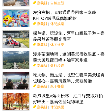
嘉義縣
|
自然生態
左擁右抱，喜歡通通帶回家～嘉義
KHTOY絨毛玩偶旗艦館
嘉義縣
|
休閒娛樂
採芭樂、玩設施，阿里山腳親子遊～嘉
義果然茶香觀光園區
嘉義縣
|
休閒娛樂
漫步茶園地毯，遼闊美景盡收眼底～嘉
義大風埕觀日峰＋油車寮步道
嘉義縣
|
健行步道
吃火鍋、泡足湯，眺望仁義潭美景暖胃
也暖心～嘉義清豐濤月景觀餐廳
嘉義縣
|
親子餐廳
歐風城堡×落羽松林，紅白綠交織好拍
好唯美～嘉義佐登妮絲城堡
嘉義縣
|
休閒娛樂