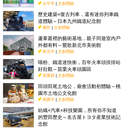
台中市
|
文創體驗
歷史建築×復古列車，還有迷你列車鐵
道體驗～日本九州鐵道紀念館
國外
|
文創體驗
蘆葦叢裡的藝術基地，親子同遊室內戶
外都有料～鶯歌新北市美術館
新北市
|
文創體驗
喵粉、鐵道迷快衝，百年火車頭排排站
好壯觀～苗栗火車頭園區
苗栗縣
|
文創體驗
田頭田尾土地公，廟會活動初體驗～桃
園市土地公文化館
桃園市
|
文創體驗
紡織×汽車×科技樂園，所有你不知道
的豐田歷史～名古屋トヨタ産業技術記
念館