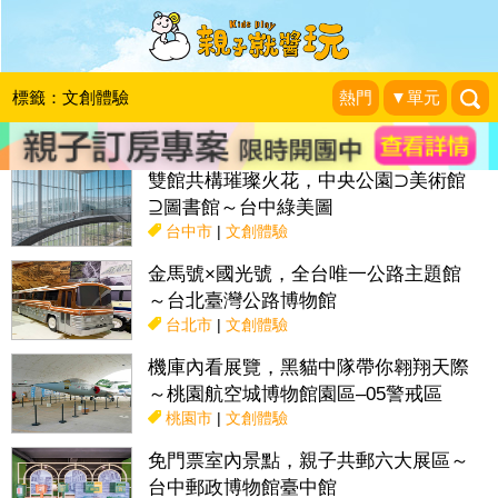
搜尋目前位置》
標籤：文創體驗
熱門
▼單元
話題：
親子活動＆展覽
親子餐廳
採果趣
特色國小
親子露營地
雙館共構璀璨火花，中央公園⊃美術館
⊇圖書館～台中綠美圖
台中市
|
文創體驗
金馬號×國光號，全台唯一公路主題館
～台北臺灣公路博物館
台北市
|
文創體驗
機庫內看展覽，黑貓中隊帶你翱翔天際
～桃園航空城博物館園區–05警戒區
桃園市
|
文創體驗
免門票室內景點，親子共郵六大展區～
台中郵政博物館臺中館