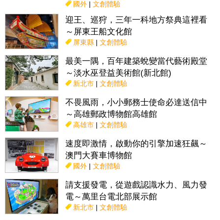
國外
|
文創體驗
迎王、巡狩，三年一科地方祭典這裡看
～屏東王船文化館
屏東縣
|
文創體驗
最美一隅，百年建築蛻變當代藝術殿堂
～淡水巫登益美術館(新北館)
新北市
|
文創體驗
不畏風雨，小小郵務士使命必達送信中
～高雄郵政博物館高雄館
高雄市
|
文創體驗
速度即激情，啟動你的引擎加速狂飆～
澳門大賽車博物館
國外
|
文創體驗
請支援發電，從遊戲認識水力、風力發
電～萬里台電北部展示館
新北市
|
文創體驗