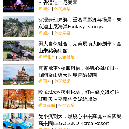
～香港迪士尼樂園
國外
|
休閒娛樂
沉浸夢幻泉鄉，重溫電影經典場景～東
京迪士尼海洋Fantasy Springs
國外
|
休閒娛樂
與大自然融合，完美展演大師創作～金
山朱銘美術館
新北市
|
文創體驗
雲霄飛車×校服租借，挑戰心跳極限～
韓國釜山樂天世界冒險樂園
國外
|
休閒娛樂
歐風城堡×落羽松林，紅白綠交織好拍
好唯美～嘉義佐登妮絲城堡
嘉義縣
|
休閒娛樂
從小瘋到大，燃燒心中樂高魂～韓國樂
高樂園LEGOLAND Korea Resort