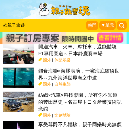
搜尋目前位置》
@親子旅遊
熱門
▼單元
話題：
親子活動＆展覽
親子餐廳
採果趣
特色國小
親子露營地
開遍汽車、火車、摩托車，還能體驗
F1專用賽道～日本鈴鹿賽車場
國外
|
休閒娛樂
餵食海獅×海豚表演，一窺海底繽紛世
界～九州海洋世界海之中道
國外
|
自然生態
紡織×汽車×科技樂園，所有你不知道
的豐田歷史～名古屋トヨタ産業技術記
念館
國外
|
文創體驗
享受尊爵不凡體驗，親子同樂時光無價