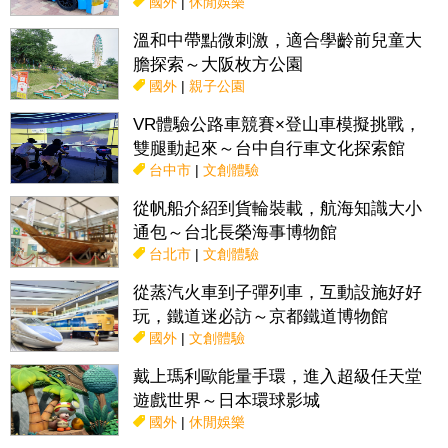
國外
|
休閒娛樂
溫和中帶點微刺激，適合學齡前兒童大
膽探索～大阪枚方公園
國外
|
親子公園
VR體驗公路車競賽×登山車模擬挑戰，
雙腿動起來～台中自行車文化探索館
台中市
|
文創體驗
從帆船介紹到貨輪裝載，航海知識大小
通包～台北長榮海事博物館
台北市
|
文創體驗
從蒸汽火車到子彈列車，互動設施好好
玩，鐵道迷必訪～京都鐵道博物館
國外
|
文創體驗
戴上瑪利歐能量手環，進入超級任天堂
遊戲世界～日本環球影城
國外
|
休閒娛樂