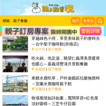
搜尋目前位置》
標籤：親子餐廳
熱門
▼單元
話題：
親子活動＆展覽
親子餐廳
採果趣
特色國小
親子露營地
穿越綠色小徑，享受美味親子約會時光
～台中梨子咖啡館(崇德店)
台中市
|
親子餐廳
吃火鍋、泡足湯，眺望仁義潭美景暖胃
也暖心～嘉義清豐濤月景觀餐廳
嘉義縣
|
親子餐廳
來餵水鹿吃草，戶外遊戲區玩樂無限時
～宜蘭水鹿咖啡親子館
宜蘭縣
|
親子餐廳
牧場風情如詩如畫，寬闊草原×紅色屋
頂好吸晴～三芝牛仔莊園