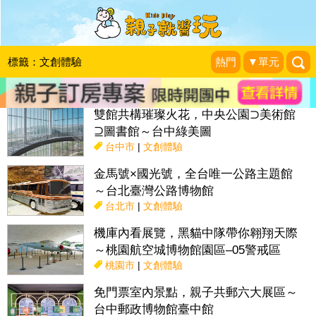
搜尋目前位置》
標籤：文創體驗
熱門
▼單元
話題：
親子活動＆展覽
親子餐廳
採果趣
特色國小
親子露營地
雙館共構璀璨火花，中央公園⊃美術館
⊇圖書館～台中綠美圖
台中市
|
文創體驗
金馬號×國光號，全台唯一公路主題館
～台北臺灣公路博物館
台北市
|
文創體驗
機庫內看展覽，黑貓中隊帶你翱翔天際
～桃園航空城博物館園區–05警戒區
桃園市
|
文創體驗
免門票室內景點，親子共郵六大展區～
台中郵政博物館臺中館