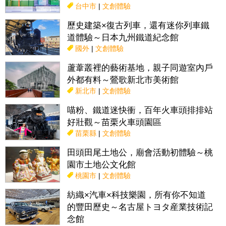
台中市
|
文創體驗
歷史建築×復古列車，還有迷你列車鐵
道體驗～日本九州鐵道紀念館
國外
|
文創體驗
蘆葦叢裡的藝術基地，親子同遊室內戶
外都有料～鶯歌新北市美術館
新北市
|
文創體驗
喵粉、鐵道迷快衝，百年火車頭排排站
好壯觀～苗栗火車頭園區
苗栗縣
|
文創體驗
田頭田尾土地公，廟會活動初體驗～桃
園市土地公文化館
桃園市
|
文創體驗
紡織×汽車×科技樂園，所有你不知道
的豐田歷史～名古屋トヨタ産業技術記
念館