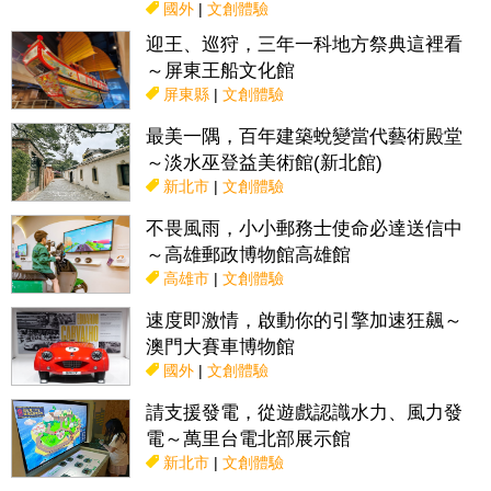
國外
|
文創體驗
迎王、巡狩，三年一科地方祭典這裡看
～屏東王船文化館
屏東縣
|
文創體驗
最美一隅，百年建築蛻變當代藝術殿堂
～淡水巫登益美術館(新北館)
新北市
|
文創體驗
不畏風雨，小小郵務士使命必達送信中
～高雄郵政博物館高雄館
高雄市
|
文創體驗
速度即激情，啟動你的引擎加速狂飆～
澳門大賽車博物館
國外
|
文創體驗
請支援發電，從遊戲認識水力、風力發
電～萬里台電北部展示館
新北市
|
文創體驗