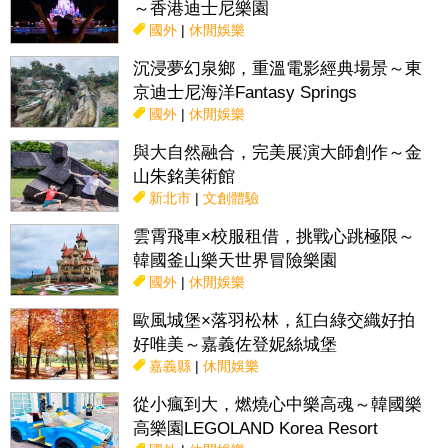
～香港迪士尼樂園
國外
|
休閒娛樂
沉浸夢幻泉鄉，重溫電影經典場景～東
京迪士尼海洋Fantasy Springs
國外
|
休閒娛樂
與大自然融合，完美展演大師創作～金
山朱銘美術館
新北市
|
文創體驗
雲霄飛車×校服租借，挑戰心跳極限～
韓國釜山樂天世界冒險樂園
國外
|
休閒娛樂
歐風城堡×落羽松林，紅白綠交織好拍
好唯美～嘉義佐登妮絲城堡
嘉義縣
|
休閒娛樂
從小瘋到大，燃燒心中樂高魂～韓國樂
高樂園LEGOLAND Korea Resort