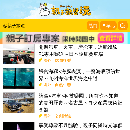
搜尋目前位置》
@親子旅遊
熱門
▼單元
話題：
親子活動＆展覽
親子餐廳
採果趣
特色國小
親子露營地
開遍汽車、火車、摩托車，還能體驗
F1專用賽道～日本鈴鹿賽車場
國外
|
休閒娛樂
餵食海獅×海豚表演，一窺海底繽紛世
界～九州海洋世界海之中道
國外
|
自然生態
紡織×汽車×科技樂園，所有你不知道
的豐田歷史～名古屋トヨタ産業技術記
念館
國外
|
文創體驗
享受尊爵不凡體驗，親子同樂時光無價