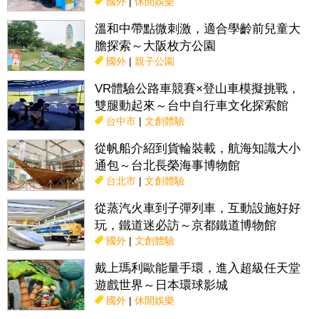
國外
|
休閒娛樂
溫和中帶點微刺激，適合學齡前兒童大
膽探索～大阪枚方公園
國外
|
親子公園
VR體驗公路車競賽×登山車模擬挑戰，
雙腿動起來～台中自行車文化探索館
台中市
|
文創體驗
從帆船介紹到貨輪裝載，航海知識大小
通包～台北長榮海事博物館
台北市
|
文創體驗
從蒸汽火車到子彈列車，互動設施好好
玩，鐵道迷必訪～京都鐵道博物館
國外
|
文創體驗
戴上瑪利歐能量手環，進入超級任天堂
遊戲世界～日本環球影城
國外
|
休閒娛樂